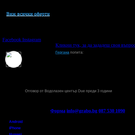
Виж всички оферти
Последвай Grabo.bg:
Facebook
Instagram
Кликни тук, за да зададеш своя въпрос
Въпроси и отговори
Гергана
попита:
Задължително ли е
Здравейте,отговарям :
Желателво е да имате елементарни плувни умения.!
Задължително е да нямате панически страх от водата !
Поздрави !
Отговор от Водолазен център Due преди 3 години
Контакти с Grabo.bg:
Форма
info@grabo.bg
087 530 1090
(10:0
Мобилно приложение
Свали Grabo приложение за:
Android
iPhone
Huawei