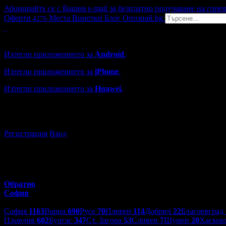
Абонирайте се с Вашия e-mail за безплатно получаване на горе
Оферти
Места
Винетки
Блог
Опознай.bg
4276
Grabo мобилна версия
Изтегли приложението за
Android
.
Изтегли приложението за
iPhone
.
Изтегли приложението за
Huawei
.
...или отвори
grabo.bg
Регистрация
Вход
Обратно
София
Избери друг град:
София
1163
Варна
690
Русе
70
Плевен
114
Добрич
22
Благоевград
Пловдив
602
Бургас
347
Ст. Загора
53
Сливен
7
Шумен
20
Хасков