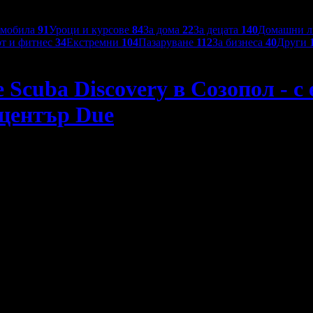
омобила
91
Уроци и курсове
84
За дома
22
За децата
140
Домашни 
т и фитнес
34
Екстремни
104
Пазаруване
112
За бизнеса
40
Други
 Scuba Discovery в Созопол - с
 център Due
с екипировка, инструктор и видеозаснемане