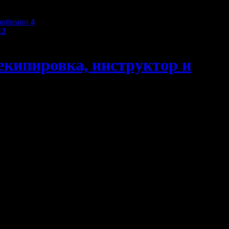
любимци
4
12
 екипировка, инструктор и