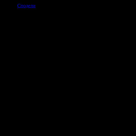
61.41€
Изтекла оферта!
Офертата е грабната 18 пъти за 4 месец
:
Сподели