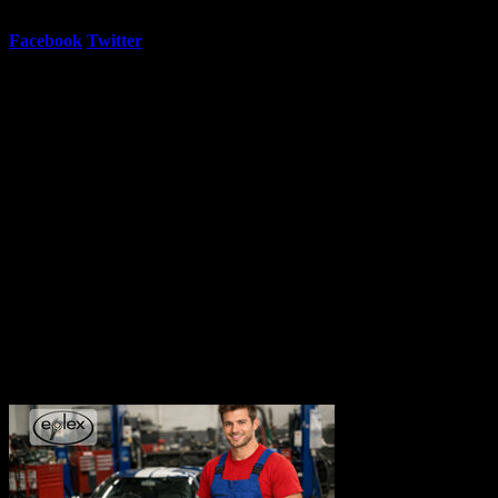
48
Регулярна цена:
127.82€
Grabo oтстъпка:
Спестяваш
%
Facebook
Twitter
E-mail
Изпрати линк
Активни промо оферти:
Почистване
Виктор Калев