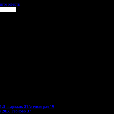
щите оферти!
12
Пазарджик
21
Асеновград
19
о
20
В. Търново
37