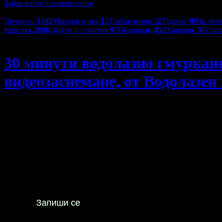
Забавления и развлечения
Категории оферти:
Почивки
1382
Масажи и spa
127
Забавления
327
Здраве
99
За авт
Красота
289
Култура и събития
97
Подаръци
152
Хапване
51
Спор
Водолазен център Due
30 минути водолазно гмуркане
видеозаснемане, от Водолазен
30 минути водолазно гмуркане Scuba Discovery в Созопол - 
42
Цена:
66
€
Не изпускай предложенията
на
Водолазен център Due
Запиши се