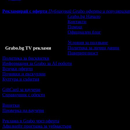
Рекламирай с оферта
Публикувай Grabo оферта и популяризир
Grabo.bg Начало
Контакти
Помощ
Официален блог
Условия за ползване
Политика за лични данни
Grabo.bg TV реклами
Поверителност
Политика за бисквитки
Информация за Grabo за AI роботи
Всички оферти
Почивки и екскурзии
Култура и събития
GiftCard за ваучери
Справочник с обекти
Винетки
Проверка на ваучери
Реклама в Grabo чрез оферта
Афилиейт програма за уебмастъри