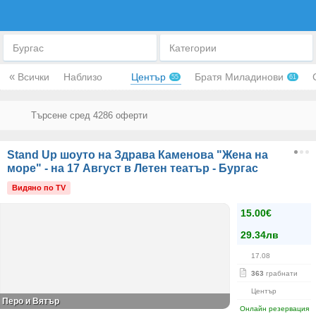
Бургас
Категории
«
Всички
Наблизо
Център
Братя Миладинови
55
61
Stand Up шоуто на Здрава Каменова "Жена на
море" - на 17 Август в Летен театър - Бургас
Видяно по TV
15.00€
29.34лв
17.08
363
грабнати
Център
Перо и Вятър
Онлайн резервация