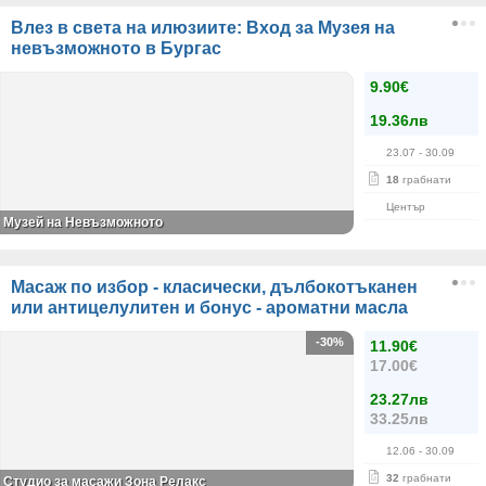
Влез в света на илюзиите: Вход за Музея на
невъзможното в Бургас
9.90€
19.36лв
23.07
- 30.09
18
грабнати
Център
Музей на Невъзможното
Масаж по избор - класически, дълбокотъканен
или антицелулитен и бонус - ароматни масла
-30%
11.90€
17.00€
23.27лв
33.25лв
12.06
- 30.09
32
грабнати
Студио за масажи Зона Релакс