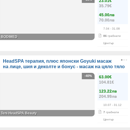
23.01€
35.79€
45.00лв
70.00лв
7.04
- 31.08
86
грабнати
BODIMED
Център
HeadSPA терапия, плюс японски Goyuki масаж
на лице, шия и деколте и бонус - масаж на цяло тяло
-40%
63.00€
104.81€
123.22лв
204.99лв
10.07
- 31.12
7
грабнати
Teni HeadSPA Beauty
Център