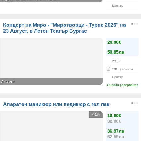
Център
Концерт на Миро - "Миротворци - Турне 2026" на
23 Август, в Летен Театър Бургас
26.00€
50.85лв
23.08
191
грабнати
Център
Artvent
Онлайн резервация
Апаратен маникюр или педикюр с гел лак
-41%
18.90€
32.00€
36.97лв
62.59лв