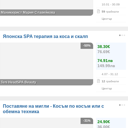
10.01
- 30.09
59
грабнати
Маникюрист Мария Славейкова
Център
Японска SPA терапия за коса и скалп
-50%
38.30€
76.69€
74.91лв
149.99лв
4.07
- 31.12
12
грабнати
Teni HeadSPA Beauty
Център
Поставяне на мигли - Косъм по косъм или с
обемна техника
-31%
24.90€
36.00€