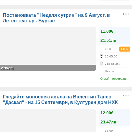
Постановката "Неделя сутрин" на 9 Август, в
Летен театър - Бургас
11.00€
21.51лв
УТРЕ
9.08
26
:
05
:
00
248
от 358
Аrtvent
Център
Онлайн резервация
Гледайте моноспектакъла на Валентин Танев
"Даскал" - на 15 Септември, в Културен дом НХК
12.00€
23.47лв
15.09