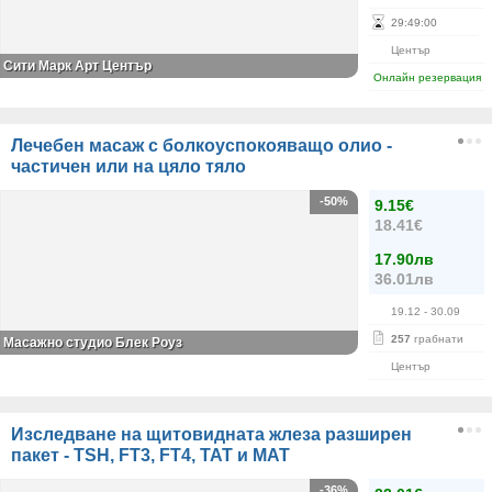
29
:
49
:
00
Център
Сити Марк Арт Център
Онлайн резервация
Лечебен масаж с болкоуспокояващо олио -
частичен или на цяло тяло
-50%
9.15€
18.41€
17.90лв
36.01лв
19.12
- 30.09
257
грабнати
Масажно студио Блек Роуз
Център
Изследване на щитовидната жлеза разширен
пакет - TSH, FT3, FT4, ТАТ и МАТ
-36%