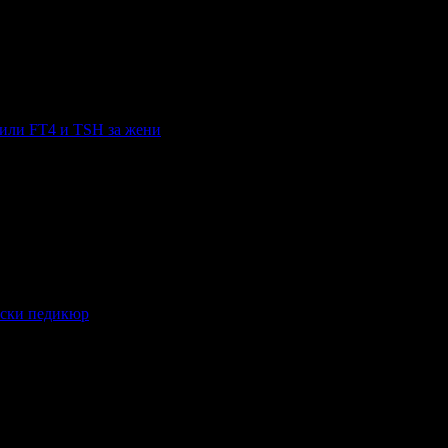
ременни - глюкоза, инсулин, ОГТТ, HOMA индекс
 или FT4 и TSH за жени
и FT4 и TSH за жени
нски педикюр
ки педикюр