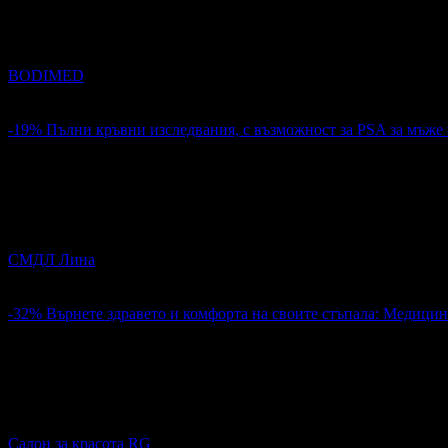
25
Изследване за инсулинова резистентност, включително за б
BODIMED
Център
4.8
-19%
Пълни кръвни изследвания, с възможност за PSA за мъже
37.78€
46.93€
Цена:
73.90лв
91.78лв
110
Пълни кръвни изследвания, с възможност за PSA за мъже ил
СМДЛ Лина
кв. Славейков
4.7
-32%
Върнете здравето и комфорта на своите стъпала: Медици
24.49€
35.79€
Цена:
47.90лв
70.00лв
20
Върнете здравето и комфорта на своите стъпала: Медицинс
Салон за красота RG