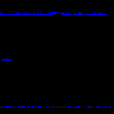
, лечебен масаж на гръб и 2 процедури апаратна физиотерапия
ечебен масаж на гръб и 2 процедури апаратна физиотерапия
н пейка
ейка
око почистване и контрол на несъвършенствата, плюс пилинг Bi