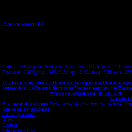
136.71лв
195.58лв
Видимо по-чиста кожа още след първата процедура: Дълбоко
Салон за красота RG
кв. Зорница
4
Бургас
София
· 1164
Варна
· 685
Русе
· 70
Плевен
· 111
Добрич
· 22
Благо
Пловдив
· 598
Бургас
· 349
Ст. Загора
· 54
Сливен
· 7
Шумен
· 20
Всички оферти в България: 4261
Всички оферти
Почивки България
Почивки чуж
1887
785
614
автомобила
Спорт и фитнес
Уроци и курсове
Екстр
13
83
109
Контакти с Grabo.bg:
Форма
info@grabo.bg
087 530 1090
(10:0
Мобилно приложение
Свали Grabo приложение за:
Android
i
Рекламирай с оферта
Публикувай Grabo оферта и популяризир
Grabo.bg TV реклами
Grabo.bg Начало
Контакти
Помощ
Официален блог