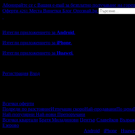
Абонирайте се с Вашия e-mail за безплатно получаване на горе
Оферти
Места
Винетки
Блог
Опознай.bg
4261
Grabo мобилна версия
Изтегли приложението за
Android
.
Изтегли приложението за
iPhone
.
Изтегли приложението за
Huawei
.
...или отвори
grabo.bg
Регистрация
Вход
Всички оферти
Подреди по разстояние
Изтичащи скоро
Най-продавани
По цена
Най-популярни
Най-нови
Препоръчани
Всички квартали
Братя Миладинови
Център
Славейков
Възраж
Езерово
Свали безплатно Grabo приложение за
Android
·
iPhone
·
Huawe