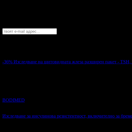
Най-горещите промоционални оферти в
Абонирайте се безплатно да получавате дневните промоции по e
Бургас
София
Пловдив
Варна
Бургас
Русе
Стара Загора
Плевен
Сливе
Абонирай се!
-36%
Изследване на щитовидната жлеза разширен пакет - TSH,
23.01€
35.79€
Цена:
45.00лв
70.00лв
85
Изследване на щитовидната жлеза разширен пакет - TSH, F
BODIMED
Център
4.8
Изследване за инсулинова резистентност, включително за бре
15.34€
Топ цена:
30.00лв