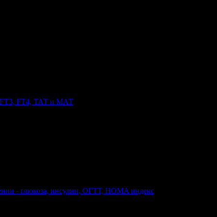
 твоята поща!
-mail.
н
Добрич
Шумен
Благоевград
Хасково
Пазарджик
Велико Търно
 FT3, FT4, ТАТ и МАТ
T3, FT4, ТАТ и МАТ
менни - глюкоза, инсулин, ОГТТ, HOMA индекс