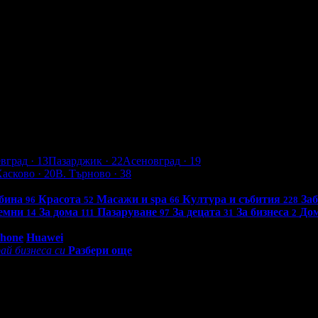
 почистване и контрол на несъвършенствата, плюс пилинг BioRe
евград
· 13
Пазарджик
· 22
Асеновград
· 19
Хасково
· 20
В. Търново
· 38
бина
Красота
Масажи и spa
Култура и събития
За
96
52
66
228
емни
За дома
Пазаруване
За децата
За бизнеса
До
14
111
97
31
2
0 - 18:30ч)
Phone
Huawei
ай бизнеса си
Разбери още