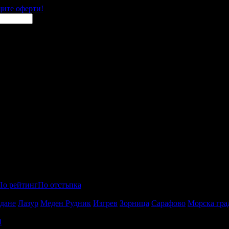
щите оферти!
По рейтинг
По отстъпка
дане
Лазур
Меден Рудник
Изгрев
Зорница
Сарафово
Морска гра
i