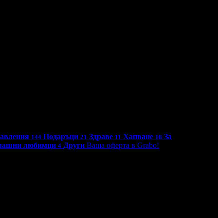
PeelCl3
бавления
Подаръци
Здраве
Хапване
За
144
21
11
18
машни любимци
Други
Ваша оферта в Grabo!
4