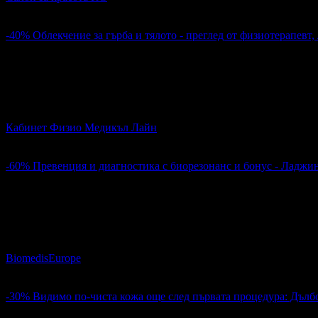
кв. Зорница
4
-40%
Облекчение за гърба и тялото - преглед от физиотерапевт
29.90€
50.00€
Цена:
58.48лв
97.79лв
9
Облекчение за гърба и тялото - преглед от физиотерапевт, л
Кабинет Физио Медикъл Лайн
кв. Зорница
5
-60%
Превенция и диагностика с биорезонанс и бонус - Ладжи
20.40€
51.13€
Цена:
39.90лв
100.00лв
4
Превенция и диагностика с биорезонанс и бонус - Ладжин п
BiomedisEurope
кв. Зорница
4.5
-30%
Видимо по-чиста кожа още след първата процедура: Дълб
69.90€
100.00€
Цена: