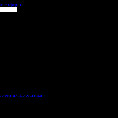
щите оферти!
По рейтинг
По отстъпка