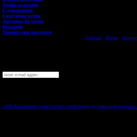
Храна за вкъщи
Сладкарници
Екзотична кухня
Доставка на храна
Кетъринг
Хранителни продукти
Свали безплатно Grabo приложение за
Android
·
iPhone
·
Huawe
Най-горещите предложения за хапване 
Абонирайте се безплатно да получавате дневните промоции по e
Бургас
София
Пловдив
Варна
Бургас
Русе
Стара Загора
Плевен
Сливе
Абонирай се!
-18%
Екзотични суши сетове с безплатна доставка или вземане 
32.90€
39.99€
Цена:
64.35лв
78.21лв
8
Екзотични суши сетове с безплатна доставка или вземане на