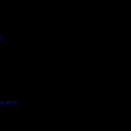
i
и пийване в твоята поща!
-mail.
н
Добрич
Шумен
Благоевград
Хасково
Пазарджик
Велико Търно
на място
 място