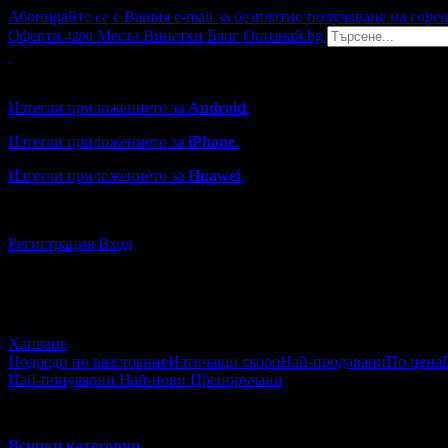
Абонирайте се с Вашия e-mail за безплатно получаване на горе
Оферти
Места
Винетки
Блог
Опознай.bg
4290
Grabo мобилна версия
Изтегли приложението за
Android
.
Изтегли приложението за
iPhone
.
Изтегли приложението за
Huawei
.
...или отвори
grabo.bg
Регистрация
Вход
Хапване
Подреди по разстояние
Изтичащи скоро
Най-продавани
По цена
Най-популярни
Най-нови
Препоръчани
Хапване и пийване
Всички категории