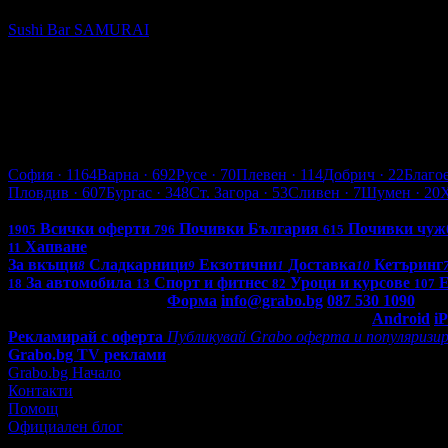
Sushi Bar SAMURAI
кв. Меден Рудник
4.8
Бургас
София
· 1164
Варна
· 692
Русе
· 70
Плевен
· 114
Добрич
· 22
Благо
Пловдив
· 607
Бургас
· 348
Ст. Загора
· 53
Сливен
· 7
Шумен
· 20
Всички оферти в България: 4290
Всички оферти
Почивки България
Почивки чуж
1905
796
615
Хапване
11
За вкъщи
Сладкарници
Екзотични
Доставка
Кетъринг
8
9
1
10
За автомобила
Спорт и фитнес
Уроци и курсове
Е
18
13
82
107
Контакти с Grabo.bg:
Форма
info@grabo.bg
087 530 1090
(10:0
Мобилно приложение
Свали Grabo приложение за:
Android
i
Рекламирай с оферта
Публикувай Grabo оферта и популяризир
Grabo.bg TV реклами
Grabo.bg Начало
Контакти
Помощ
Официален блог