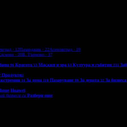
евград
· 12
Пазарджик
· 22
Асеновград
· 19
Хасково
· 20
В. Търново
· 37
бина
Красота
Масажи и spa
Култура и събития
За
96
53
63
231
Продукти
7
1
кстремни
За дома
Пазаруване
За децата
За бизнеса
14
110
99
32
0 - 18:30ч)
Phone
Huawei
ай бизнеса си
Разбери още