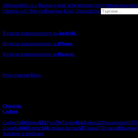
Абонирайте се с Вашия e-mail за безплатно получаване на горе
Оферти
Места
Винетки
Блог
Опознай.bg
4287
Grabo мобилна версия
Изтегли приложението за
Android
.
Изтегли приложението за
iPhone
.
Изтегли приложението за
Huawei
.
...или отвори
grabo.bg
Регистрация
Вход
Обратно
София
Избери друг град:
София
1164
Варна
692
Русе
70
Плевен
114
Добрич
22
Благоевград
12
П
Пловдив
606
Бургас
348
Стара Загора
53
Сливен
7
Шумен
20
Хасково
Хапване и пийване