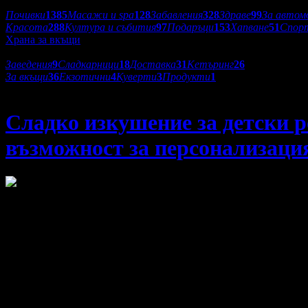
Категории оферти:
Почивки
1385
Масажи и spa
128
Забавления
328
Здраве
99
За автом
Красота
288
Култура и събития
97
Подаръци
153
Хапване
51
Спор
Храна за вкъщи
Подкатегории:
Заведения
9
Сладкарници
18
Доставка
31
Кетъринг
26
За вкъщи
36
Екзотични
4
Куверти
3
Продукти
1
Бутиково ателие Сладък разкош
Сладко изкушение за детски р
възможност за персонализация