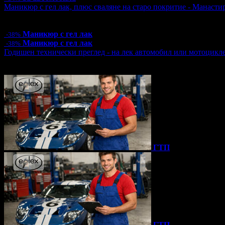
Маникюр с гел лак, плюс сваляне на старо покритие - Манаст
Цена:
15.00€
29.34лв
24.00€
46.94лв
Маникюр с гел лак
-38%
Маникюр с гел лак
-38%
Годишен технически преглед - на лек автомобил или мотоцикл
Топ цена:
39.99€/78.21лв
1 грабнат ваучер
ГТП
ГТП