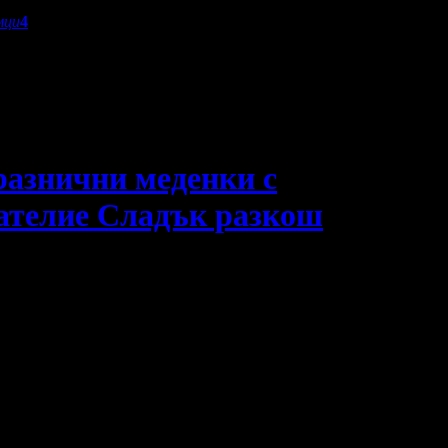
мци
4
празнични меденки с
 ателие Сладък разкош