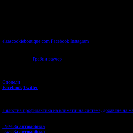
Бутиково ателие Сладък разкош
- производство на бутикови
превърнем в мек и топящ се разкош за вас!
Сладките ни изкушения тръгват от малка кухня в сърцето на Ва
които да доставим радост не само на вас, а и на вашето семейст
Доверете се на нашата преданост към сладкарското изкуство и 
elzascookieboutique.com
Facebook
Instagram
Офертата е осигурена от
ЕЛЗАС 2020 ЕООД
, ЕИК: 205990145 (
Сладко изкушение за детски рожден ден: Кутия с 18 или 36 
99
52
32
€
/ 64
лв
Грабни ваучер
Сподели
Facebook
Twitter
E-mail
Изпрати линк
Още за разграбване:
Цялостна профилактика на климатична система, добавяне на ма
Цена:
57.00€
111.48лв
125.00€
244.48лв
За автомобила
-54%
За автомобила
-54%