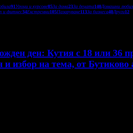
обила
91
Уроци и курсове
85
За дома
23
За децата
140
Домашни люби
т и фитнес
34
Екстремни
105
Пазаруване
113
За бизнеса
40
Други
12
ожден ден: Кутия с 18 или 36 
 и избор на тема, от Бутиково