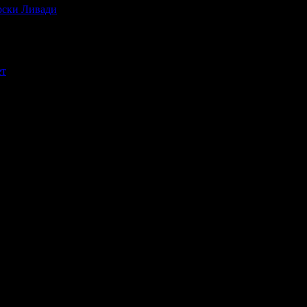
ирски Ливади
ет