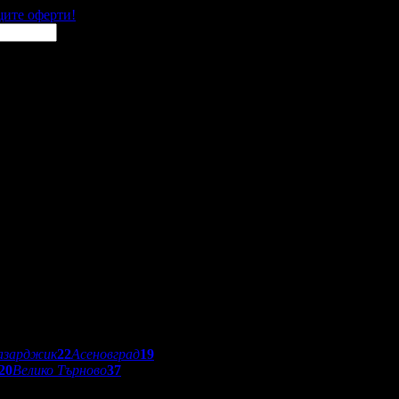
щите оферти!
азарджик
22
Асеновград
19
20
Велико Търново
37