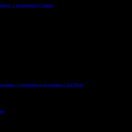
иента, с възможност пране
н камък с ултразвук и полиране с Air Flow
ия