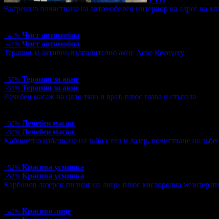
Вътрешно почистване на автомобилен интериор на адрес на кл
Цена:
53.00€
103.66лв
90.00€
176.02лв
Чист автомобил
-41%
Чист автомобил
-41%
Терапия за активно възпалително акне Acne Recovery
Цена:
44.85€
87.72лв
69.00€
134.95лв
Терапия за акне
-35%
Терапия за акне
-35%
Лечебен масаж на цяло тяло и врат, плюс глава и стъпала
Цена:
36.40€
71.19лв
52.00€
101.70лв
Лечебен масаж
-30%
Лечебен масаж
-30%
Kабинетно избелване на зъби с гел и лазер, почистване на зъбе
Цена:
110.00€
215.14лв
230.08€
450.00лв
Красива усмивка
-52%
Красива усмивка
-52%
Карбонов лазерен пилинг на лице, плюс кислородна мезотерап
Цена:
38.30€
74.91лв
71.58€
140.00лв
Красиво лице
-46%