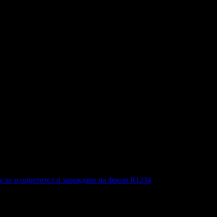
 меденки. Използваме сертифициран био пчелен мед от Дунавскат
рна. Разгръщайки старите тефтери със сладки рецепти, ние се с
во, приятели, гости.
рецепти, на нашето уважение и на нашата признателност към вас
Бутиково ателие Сладък разкош).
празнични меденки с възможност за персонализация и избор н
сло и оцветител и зареждане на фреон R1234