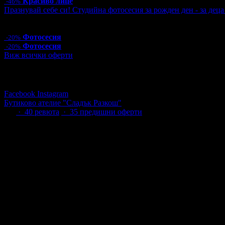
Красиво лице
-46%
Празнувай себе си! Студийна фотосесия за рожден ден - за дец
Цена:
48.00€
93.88лв
60.00€
117.35лв
Фотосесия
-20%
Фотосесия
-20%
Виж всички оферти
Последвай Grabo.bg:
Facebook
Instagram
Бутиково ателие "Сладък Разкош"
4.9
·
40
ревюта
· 35 предишни оферти