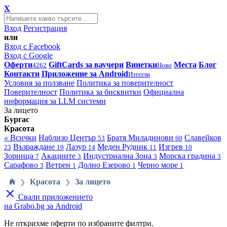
X
Вход
Регистрация
или
Вход с Facebook
Вход с Google
Оферти
GiftCards за ваучери
Винетки
Места
Блог
4262
Ново
Контакти
Приложение за Android
Изтегли
Условия за ползване
Политика за поверителност
Поверителност
Политика за бисквитки
Официална
информация за LLM системи
За лицето
Бургас
Красота
«
Всички
Наблизо
Център
Братя Миладинови
Славейков
53
60
Възраждане
Лазур
Меден Рудник
Изгрев
23
19
14
11
10
Зорница
Акациите
Индустриална Зона
Морска градина
7
3
3
3
Сарафово
Ветрен
Долно Езерово
Черно море
3
1
1
1
Красота
За лицето
❯
❯
Свали приложението
на Grabo.bg за Android
Не открихме оферти по избраните филтри.