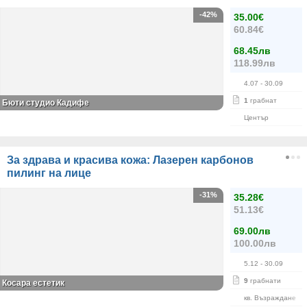
-42%
35.00€
60.84€
68.45лв
118.99лв
4.07
- 30.09
1
грабнат
Бюти студио Кадифе
Център
За здрава и красива кожа: Лазерен карбонов
пилинг на лице
-31%
35.28€
51.13€
69.00лв
100.00лв
5.12
- 30.09
9
грабнати
Косара естетик
кв. Възраждане