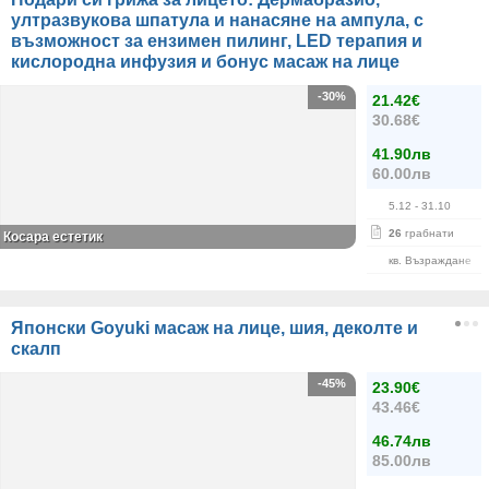
ултразвукова шпатула и нанасяне на ампула, с
възможност за ензимен пилинг, LED терапия и
кислородна инфузия и бонус масаж на лице
-30%
21.42€
30.68€
41.90лв
60.00лв
5.12
- 31.10
26
грабнати
Косара естетик
кв. Възраждане
Японски Goyuki масаж на лице, шия, деколте и
скалп
-45%
23.90€
43.46€
46.74лв
85.00лв