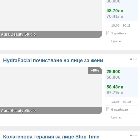
36.00€
48.70лв
70.41лв
18.06
- 30.11
1
грабнат
Aura Beauty Studio
Център
HydraFacial почистване на лице за жени
-40%
29.90€
50.00€
58.48лв
97.79лв
13.05
- 30.10
6
грабнати
Aura Beauty Studio
Център
Колагенова терапия за лице Stop Time