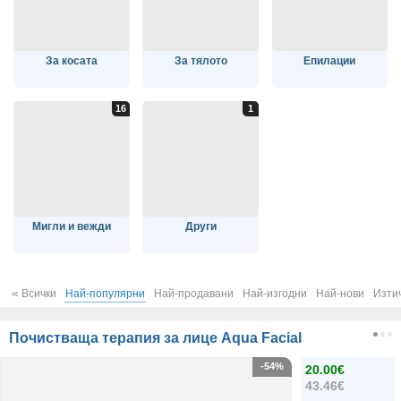
За косата
За тялото
Епилации
Мигли и вежди
Други
«
Всички
Най-популярни
Най-продавани
Най-изгодни
Най-нови
Изти
Почистваща терапия за лице Aqua Facial
-54%
20.00€
43.46€