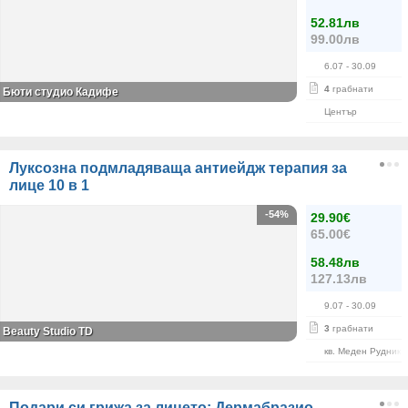
52.81лв
99.00лв
6.07
- 30.09
4
грабнати
Бюти студио Кадифе
Център
Луксозна подмладяваща антиейдж терапия за
лице 10 в 1
-54%
29.90€
65.00€
58.48лв
127.13лв
9.07
- 30.09
3
грабнати
Beauty Studio TD
кв. Меден Рудник
Подари си грижа за лицето: Дермабразио,