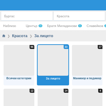
ЗА ЛИЦЕТО
Бургас
Красота
Наблизо
Център
Братя Миладинови
Славейков
55
61
Красота
За лицето
❯
❯
Всички категории
Маникюр и педикюр
За лицето