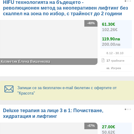
HIFU технологията на бъдещето -
революционен метод за неоперативен лифтинг без
скалпел на зона по избор, с трайност до 2 години
-40%
61.30€
102.26€
119.90лв
200.00лв
6.12
- 30.10
17
грабнати
Козметик Елена Вишенкова
кв. Изгрев
Запиши се за безплатен e-mail бюлетин с офертите от
"Красота"
Deluxe терапия за лице 3 в 1: Почистване,
хидратация и лифтинг
-47%
27.00€
50.62€