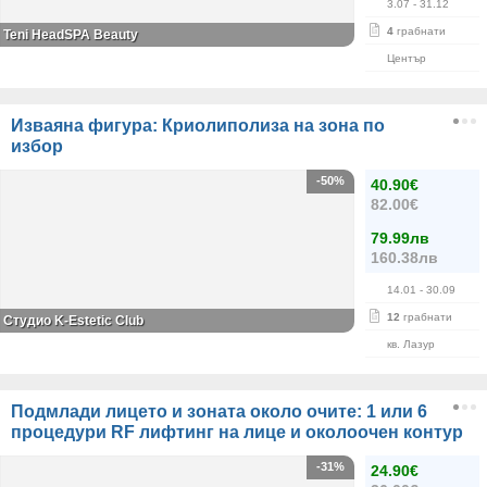
3.07
- 31.12
4
грабнати
Teni HeadSPA Beauty
Център
Изваяна фигура: Криолиполиза на зона по
избор
-50%
40.90€
82.00€
79.99лв
160.38лв
14.01
- 30.09
12
грабнати
Студио K-Estetic Club
кв. Лазур
Подмлади лицето и зоната около очите: 1 или 6
процедури RF лифтинг на лице и околоочен контур
-31%
24.90€