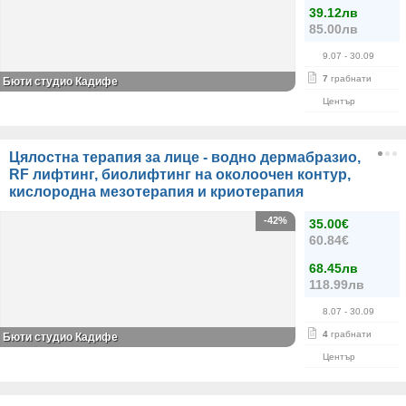
39.12лв
85.00лв
9.07
- 30.09
7
грабнати
Бюти студио Кадифе
Център
Цялостна терапия за лице - водно дермабразио,
RF лифтинг, биолифтинг на околоочен контур,
кислородна мезотерапия и криотерапия
-42%
35.00€
60.84€
68.45лв
118.99лв
8.07
- 30.09
4
грабнати
Бюти студио Кадифе
Център