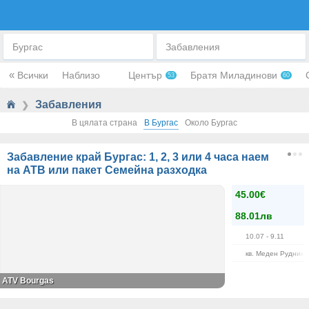
ЗАБАВЛЕНИЯ И РАЗВЛЕЧЕНИЯ
Бургас
Забавления
«
Всички
Наблизо
Център
Братя Миладинови
53
60
Забавления
❯
В цялата страна
В Бургас
Около Бургас
Забавление край Бургас: 1, 2, 3 или 4 часа наем
на АТВ или пакет Семейна разходка
45.00€
88.01лв
10.07
- 9.11
кв. Меден Рудник
ATV Bourgas