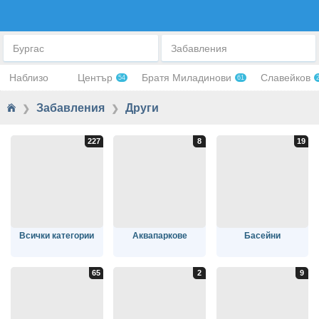
ДРУГИ
Бургас
Забавления
Наблизо
Център
Братя Миладинови
Славейков
54
61
Забавления
Други
❯
❯
Всички категории
Аквапаркове
Басейни