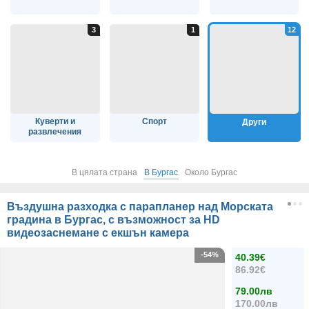
Куверти и
Спорт
Други
развлечения
В цялата страна
В Бургас
Около Бургас
Въздушна разходка с парапланер над Морската
градина в Бургас, с възможност за HD
видеозаснемане с екшън камера
-54%
40.39€
86.92€
79.00лв
170.00лв