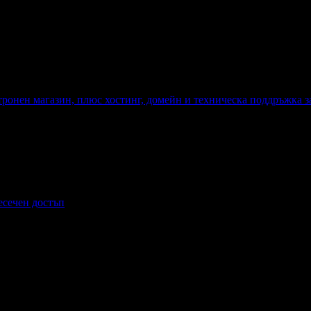
тронен магазин, плюс хостинг, домейн и техническа поддръжка з
онен магазин, плюс хостинг, домейн и техническа поддръжка за г
есечен достъп
-месечен достъп