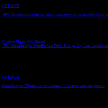
GNKWEB
4.9
-40%
Изработка на бизнес лого, с възможност за изработка на с
60.00€
100.00€
Цена:
117.35лв
195.58лв
Изработка на бизнес лого, с възможност за изработка на сайт
Creative Manta Web Design
-70%
Онлайн курс WordPress и Divi - Как да създаваме професи
30.00€
100.00€
Цена:
58.67лв
195.58лв
1
Онлайн курс WordPress и Divi - Как да създаваме професиона
GNKWEB
4.9
Онлайн курс "Photoshop за начинаещи" с неограничен достъп
30.68€
Топ цена:
60.00лв
1