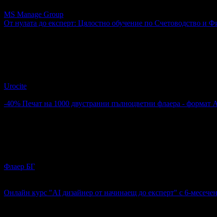
MS Manage Group
От нулата до експерт: Цялостно обучение по Счетоводство и Ф
7.50€
Топ цена:
14.67лв
6
От нулата до експерт: Цялостно обучение по Счетоводство и
Urocite
4.6
-40%
Печат на 1000 двустранни пълноцветни флаера - формат 
36.50€
60.84€
Цена:
71.39лв
118.99лв
21
Печат на 1000 двустранни пълноцветни флаера - формат А6
Флаер БГ
гр. София
4.6
Онлайн курс "AI дизайнер от начинаещ до експерт" с 6-месече
6.90€
Топ цена:
13.50лв