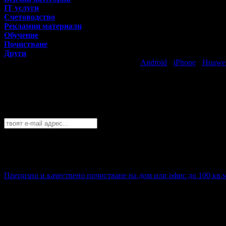
IT услуги
Счетоводство
Рекламни материали
Обучение
Почистване
Други
Свали безплатно Grabo приложение за
Android
·
iPhone
·
Huawe
Най-горещите предложения за бизнеса в
Абонирайте се безплатно да получавате дневните промоции по e
Благоевград
София
Пловдив
Варна
Бургас
Русе
Стара Загора
Плевен
Сливе
Абонирай се!
Прецизно и качествено почистване на дом или офис до 100 кв.м 
44.90€
Топ цена:
87.82лв
2
Прецизно и качествено почистване на дом или офис до 100 кв