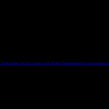
ръжка за една година
6-месечен достъп, плюс курс Project Management и дигитален с
 с 6-месечен достъп, плюс курс Project Management и дигитален