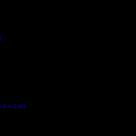
i
 твоята поща!
-mail.
н
Добрич
Шумен
Благоевград
Хасково
Пазарджик
Велико Търно
за до 2 часа
.м за до 2 часа