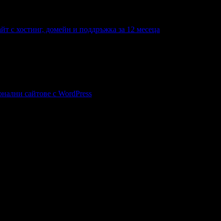
айт с хостинг, домейн и поддръжка за 12 месеца
 с хостинг, домейн и поддръжка за 12 месеца
онални сайтове с WordPress
лни сайтове с WordPress