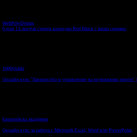
Изработка на сайт, плюс домейн, хостинг и техническа подд
WebPolyDesign
6 или 13-листов стенен календар Red Black с ваши снимки
4.91€
Топ цена:
9.60лв
89
:
45
:
08
127
6 или 13-листов стенен календар Red Black с ваши снимки
1000vizitki
4.8
Онлайн курс "Брокерство и управление на недвижими имоти" с 
35.79€
Топ цена:
70.00лв
11
Онлайн курс "Брокерство и управление на недвижими имоти"
Европейска академия
4.7
Онлайн курс за работа с Microsoft Excel, Word или PowerPoint
6.00€