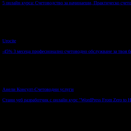
5 онлайн курса: Счетоводство за начинаещи, Практическо счет
6.90€
Топ цена:
13.50лв
9
5 онлайн курса: Счетоводство за начинаещи, Практическо с
Urocite
4.6
-45%
3 месеца професионално счетоводно обслужване за твоя б
99.00€
180.00€
Цена:
193.63лв
352.05лв
1
3 месеца професионално счетоводно обслужване за твоя бизн
Анели Консулт-Счетоводни услуги
гр. Варна или и онл..
Стани уеб разработчик с онлайн курс "WordPress From Zero to H
102.26€
Топ цена:
200.00лв
2
Стани уеб разработчик с онлайн курс "WordPress From Zero t