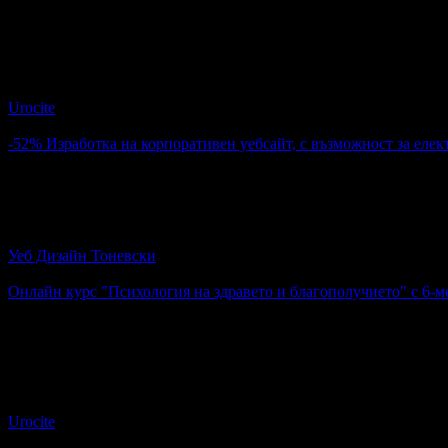
Топ цена:
11.73лв
3
Онлайн курс за работа с Microsoft Excel, Word или PowerPoint
Urocite
4.6
-52%
Изработка на корпоративен уебсайт, с възможност за елек
150.00€
310.00€
Цена:
293.37лв
606.31лв
Изработка на корпоративен уебсайт, с възможност за електр
Уеб Дизайн Тоневски
4.9
Онлайн курс "Психология на здравето и благополучието" с 6-м
7.50€
Топ цена:
14.67лв
10
Онлайн курс "Психология на здравето и благополучието" с 6
Urocite
4.6