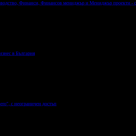
оводство, Финанси, Финансов мениджър и Мениджър проекти - с 
четоводство, Финанси, Финансов мениджър и Мениджър проекти - 
изнес в България
ес в България
ero", с неограничен достъп
o Hero", с неограничен достъп