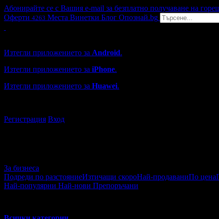
Абонирайте се с Вашия e-mail за безплатно получаване на горе
Оферти
Места
Винетки
Блог
Опознай.bg
4263
Grabo мобилна версия
Изтегли приложението за
Android
.
Изтегли приложението за
iPhone
.
Изтегли приложението за
Huawei
.
...или отвори
grabo.bg
Регистрация
Вход
За бизнеса
Подреди по разстояние
Изтичащи скоро
Най-продавани
По цена
Най-популярни
Най-нови
Препоръчани
За бизнеса
Всички категории