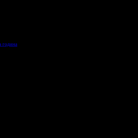
а година
одина