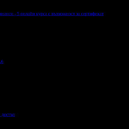
инанси - 5 онлайн курса с възможност за сертификат
 Финанси - 5 онлайн курса с възможност за сертификат
А6
н достъп