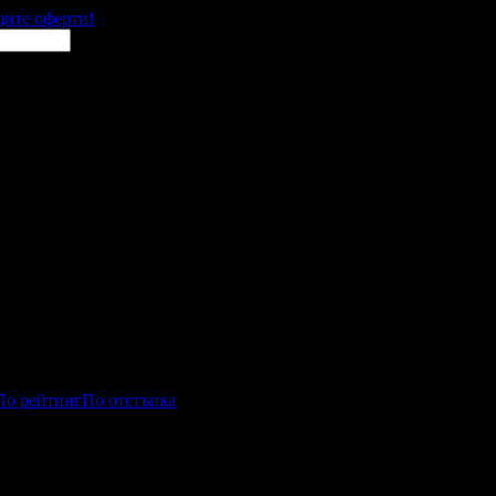
щите оферти!
По рейтинг
По отстъпка