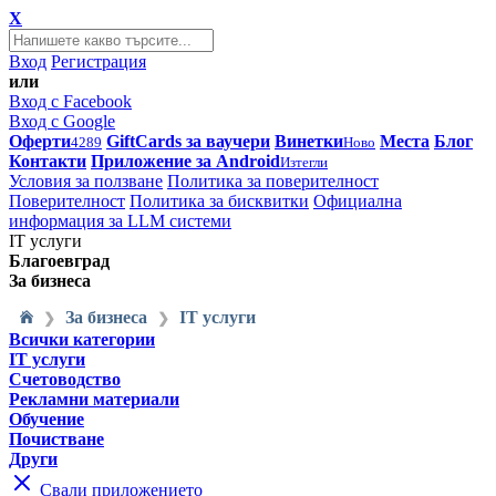
X
Вход
Регистрация
или
Вход с Facebook
Вход с Google
Оферти
GiftCards за ваучери
Винетки
Места
Блог
4289
Ново
Контакти
Приложение за Android
Изтегли
Условия за ползване
Политика за поверителност
Поверителност
Политика за бисквитки
Официална
информация за LLM системи
IT услуги
Благоевград
За бизнеса
За бизнеса
IT услуги
❯
❯
Всички категории
IT услуги
Счетоводство
Рекламни материали
Обучение
Почистване
Други
Свали приложението