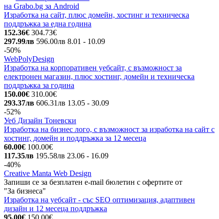
на Grabo.bg за Android
Изработка на сайт, плюс домейн, хостинг и техническа
поддръжка за една година
152.36€
304.73€
297.99лв
596.00лв
8.01
- 10.09
-50%
WebPolyDesign
Изработка на корпоративен уебсайт, с възможност за
електронен магазин, плюс хостинг, домейн и техническа
поддръжка за година
150.00€
310.00€
293.37лв
606.31лв
13.05
- 30.09
-52%
Уеб Дизайн Тоневски
Изработка на бизнес лого, с възможност за изработка на сайт с
хостинг, домейн и поддръжка за 12 месеца
60.00€
100.00€
117.35лв
195.58лв
23.06
- 16.09
-40%
Creative Manta Web Design
Запиши се за безплатен e-mail бюлетин с офертите от
"За бизнеса"
Изработка на уебсайт - със SEO оптимизация, адаптивен
дизайн и 12 месеца поддръжка
95.00€
150.00€