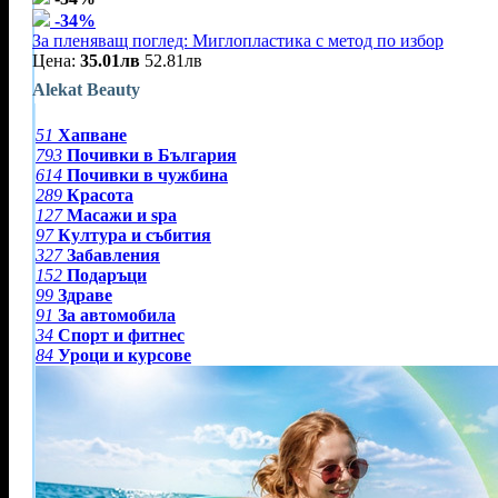
-34%
За пленяващ поглед: Миглопластика с метод по избор
Цена:
35.01лв
52.81лв
Alekat Beauty
51
Хапване
793
Почивки в България
614
Почивки в чужбина
289
Красота
127
Масажи и spa
97
Култура и събития
327
Забавления
152
Подаръци
99
Здраве
91
За автомобила
34
Спорт и фитнес
84
Уроци и курсове