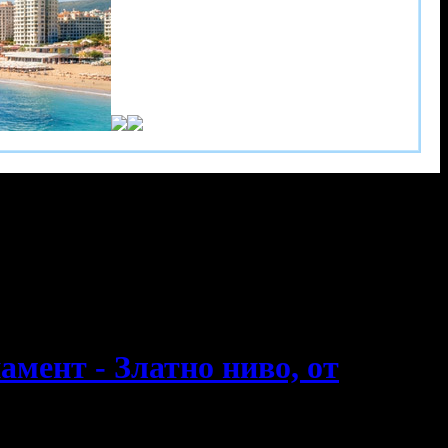
амент - Златно ниво, от