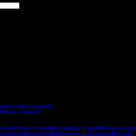
азарджик
21
Асеновград
19
20
Велико Търново
37
обила
91
Уроци и курсове
84
За дома
22
За децата
140
Домашни люби
т и фитнес
34
Екстремни
104
Пазаруване
112
За бизнеса
40
Други
12