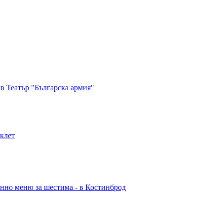
в Театър "Българска армия"
иклет
енно меню за шестима - в Костинброд