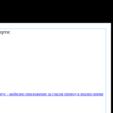
ерти:
онус - мобилно приложение за гласов превод в реално време