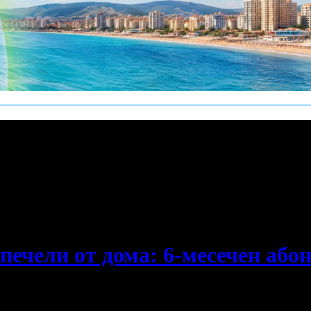
е пропускаш новите оферти!
ечели от дома: 6-месечен абон