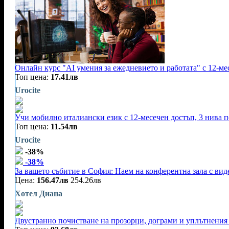
Онлайн курс "AI умения за ежедневието и работата" с 12-ме
Топ цена:
17.41лв
Urocite
Учи мобилно италиански език с 12-месечен достъп, 3 нива п
Топ цена:
11.54лв
Urocite
-38%
-38%
За вашето събитие в София: Наем на конферентна зала с видео
Цена:
156.47лв
254.26лв
Хотел Диана
Двустранно почистване на прозорци, дограми и уплътнения 