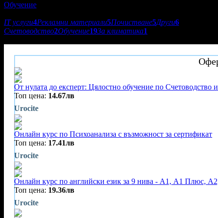
Обучение
Подкатегории:
IT услуги
4
Рекламни материали
5
Почистване
5
Други
6
Счетоводство
2
Обучение
19
За климатика
1
Urocite
Офер
От нулата до експерт: Цялостно обучение по Счетоводство и
Топ цена:
14.67лв
Urocite
Онлайн курс по Психоанализа с възможност за сертификат
Топ цена:
17.41лв
Urocite
Онлайн курс по английски език за 9 нива - А1, A1 Плюс, А2
Топ цена:
19.36лв
Urocite