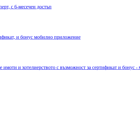
перт, с 6-месечен достъп
тификат, и бонус мобилно приложение
е имоти и хотелиерството с възможност за сертификат и бонус -