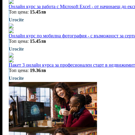
Онлайн курс за работа с Microsoft Excel - от начинаещ до екс
Топ цена:
15.45лв
Urocite
Онлайн курс по мобилна фотография - с възможност за сер
Топ цена:
15.45лв
Urocite
Пакет 3 онлайн курса за професионален старт в недвижимит
Топ цена:
19.36лв
Urocite