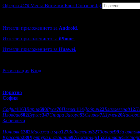
Оферти
Места
Винетки
Блог
Опознай.bg
4276
Grabo мобилна версия
Изтегли приложението за
Android
.
Изтегли приложението за
iPhone
.
Изтегли приложението за
Huawei
.
...или отвори
grabo.bg
Регистрация
Вход
Обратно
София
Избери друг град:
София
1163
Варна
690
Русе
70
Плевен
114
Добрич
22
Благоевград
12
П
Пловдив
602
Бургас
347
Стара Загора
53
Сливен
7
Шумен
20
Хасково
За бизнеса
Категории оферти:
Почивки
1382
Масажи и spa
127
Забавления
327
Здраве
99
За автом
Красота
289
Култура и събития
97
Подаръци
152
Хапване
51
Спор