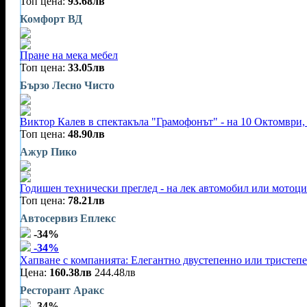
Топ цена:
93.68лв
Комфорт ВД
Пране на мека мебел
Топ цена:
33.05лв
Бързо Лесно Чисто
Виктор Калев в спектакъла "Грамофонът" - на 10 Октомври, 
Топ цена:
48.90лв
Ажур Пико
Годишен технически преглед - на лек автомобил или мотоц
Топ цена:
78.21лв
Автосервиз Еплекс
-34%
-34%
Хапване с компанията: Елегантно двустепенно или тристеп
Цена:
160.38лв
244.48лв
Ресторант Аракс
-34%