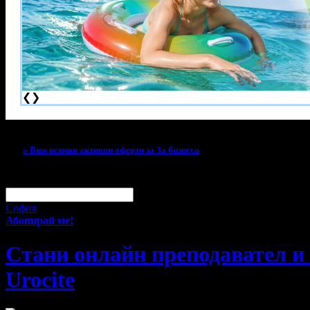
❮
❯
Тази оферта вече е разграбена!
» Виж всички активни оферти за За бизнеса
За малко изпусна тази оферта!
Абонирай се по e-mail, за да н
Твоят e-mail:
Оферти за град:
София
Абонирай ме!
Стани онлайн преподавател и п
Urocite