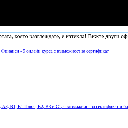
тата, която разглеждате, е изтекла! Вижте други оф
 Финанси - 5 онлайн курса с възможност за сертификат
, А3, В1, В1 Плюс, В2, В3 и С1, с възможност за сертификат и б