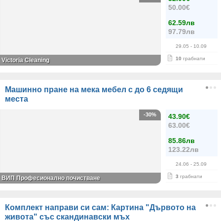
50.00€
62.59лв
97.79лв
29.05
- 10.09
10
грабнати
Victoria Cleaning
Машинно пране на мека мебел с до 6 седящи
места
-30%
43.90€
63.00€
85.86лв
123.22лв
24.06
- 25.09
3
грабнати
ВИП Професионално почистване
Комплект направи си сам: Картина "Дървото на
живота" със скандинавски мъх