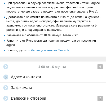
При грабване на ваучер посочете имена, телефон и точен адрес
за доставка - личен или име и адрес на офис на Еконт (или
посочете, че ще вземете продукта от посочения адрес в Русе).
Доставката е за сметка на клиента с Еконт: до офис на куриера -
6-7лв, до личен адрес - според официалните му тарифи в
зависимост от населеното място. Извършва се в рамките на 5
работни дни след издаване на ваучер.
Завивката е с обвивка от 100% памук. Тегло - 3кг.
Клиентите от Русе могат да получат продукта и от посочения
адрес.
Всички други
глобални условия на Grabo.bg
4.60
от
16
оценки
6
Адрес и контакти
За фирмата
Въпроси и отговори
2