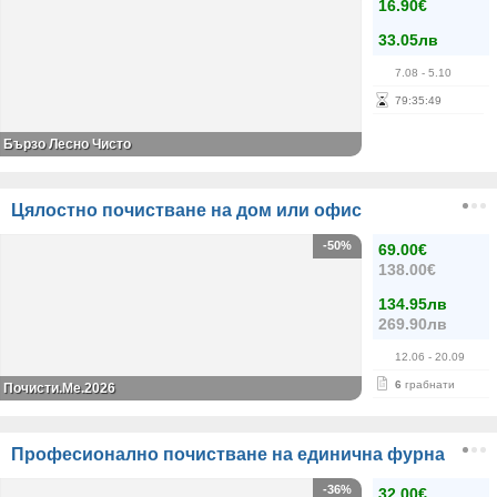
16.90€
33.05лв
7.08
- 5.10
79
:
35
:
48
Бързо Лесно Чисто
Цялостно почистване на дом или офис
-50%
69.00€
138.00€
134.95лв
269.90лв
12.06
- 20.09
6
грабнати
Почисти.Ме.2026
Професионално почистване на единична фурна
-36%
32.00€