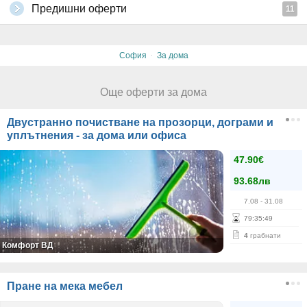
Предишни оферти
11
·
София
За дома
Още оферти за дома
Двустранно почистване на прозорци, дограми и
уплътнения - за дома или офиса
47.90€
93.68лв
7.08
- 31.08
79
:
35
:
48
4
грабнати
Комфорт ВД
Пране на мека мебел