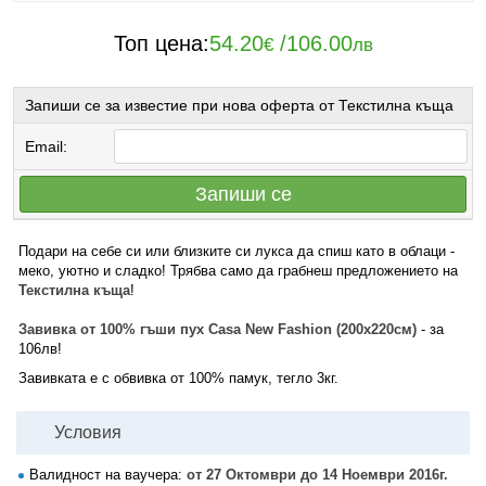
Топ цена:
54.20
/
106.00
€
лв
Запиши се за известие при нова оферта от Текстилна къща
Email:
Запиши се
Подари на себе си или близките си лукса да спиш като в облаци -
меко, уютно и сладко! Трябва само да грабнеш предложението на
Текстилна къща
!
Завивка от 100% гъши пух Casa New Fashion (200х220см)
- за
106лв!
Завивката е с обвивка от 100% памук, тегло 3кг.
Условия
Валидност на ваучера:
от 27 Октомври до 14 Ноември 2016г.