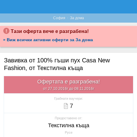
·
София
За дома
Тази оферта вече е разграбена!
» Виж всички активни оферти за За дома
Завивка от 100% гъши пух Casa New
Fashion, от Текстилна къща
Офертата е разграбена!
от 27.10.2016г до 08.11.2016г
Грабнати ваучери:
7
Предоставено от:
Текстилна къща
Русе