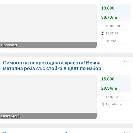
19.80€
38.73лв
10.06
- 18.08
31
:
35
:
48
Център
HoopoArt
Символ на непреходната красота! Вечна
метална роза със стойка в цвят по избор
15.00€
29.34лв
17.02
- 31.08
2
грабнати
LaserSteel