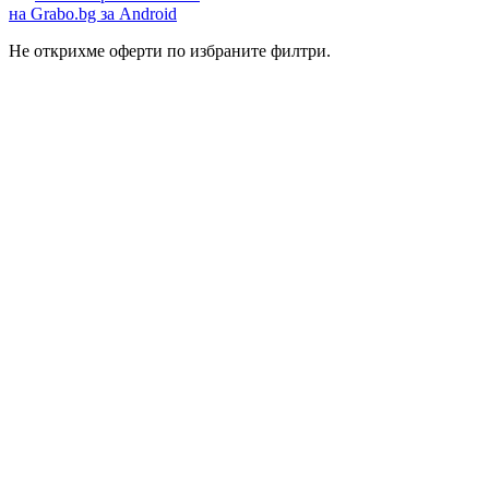
на Grabo.bg за Android
Не открихме оферти по избраните филтри.