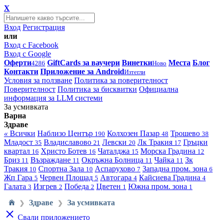
X
Вход
Регистрация
или
Вход с Facebook
Вход с Google
Оферти
GiftCards за ваучери
Винетки
Места
Блог
4286
Ново
Контакти
Приложение за Android
Изтегли
Условия за ползване
Политика за поверителност
Поверителност
Политика за бисквитки
Официална
информация за LLM системи
За усмивката
Варна
Здраве
«
Всички
Наблизо
Център
Колхозен Пазар
Трошево
190
48
38
Младост
Владиславово
Левски
Лк Тракия
Гръцки
35
21
20
17
квартал
Христо Ботев
Чаталджа
Морска Градина
16
16
15
12
Бриз
Възраждане
Окръжна Болница
Чайка
Зк
11
11
11
11
Тракия
Спортна Зала
Аспарухово
Западна пром. зона
10
10
7
6
Жп Гара
Червен Площад
Автогара
Кайсиева Градина
5
5
4
4
Галата
Изгрев
Победа
Цветен
Южна пром. зона
3
2
2
1
1
Здраве
За усмивката
❯
❯
Свали приложението