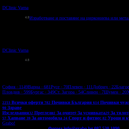
DClinic Varna
кв. Жп Гара
4.8
Изработване и поставяне на циркониева или мет
125.00€
Топ цена:
244.48лв
Изработване и поставяне на циркониева или металокерамич
DClinic Varna
кв. Жп Гара
4.8
Варна
София
· 1149
Варна
· 681
Русе
· 70
Плевен
· 111
Добрич
· 22
Благо
Пловдив
· 599
Бургас
· 349
Ст. Загора
· 54
Сливен
· 7
Шумен
· 20
Всички оферти в България: 4236
Всички оферти
Почивки България
Почивки чуж
2253
782
614
Здраве
90
Изследвания
Прегледи
За очите
За усмивката
За тялот
32
1
9
29
Хапване
За автомобила
Спорт и фитнес
Уроци и к
57
39
24
82
Grabo!
Контакти с Grabo.bg:
Форма
info@grabo.bg
087 530 1090
(10:0