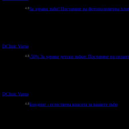
кв. Жп Гара
4.8
За здрави зъби! Поставяне на фотополимерна пло
40.00€
Топ цена:
78.23лв
1
За здрави зъби! Поставяне на фотополимерна пломба
DClinic Varna
кв. Жп Гара
4.8
-50%
За здрави детски зъбки: Поставяне на силант
10.00€
20.00€
Цена:
19.56лв
39.12лв
2
За здрави детски зъбки: Поставяне на силант за предпазване 
DClinic Varna
кв. Жп Гара
4.8
Бондинг - естествена красота за вашите зъби
80.00€
Топ цена:
156.47лв
Бондинг - естествена красота за вашите зъби