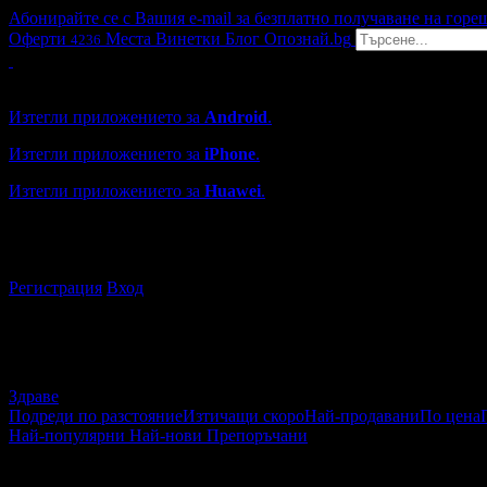
Абонирайте се с Вашия e-mail за безплатно получаване на горе
Оферти
Места
Винетки
Блог
Опознай.bg
4236
Grabo мобилна версия
Изтегли приложението за
Android
.
Изтегли приложението за
iPhone
.
Изтегли приложението за
Huawei
.
...или отвори
grabo.bg
Регистрация
Вход
Здраве
Подреди по разстояние
Изтичащи скоро
Най-продавани
По цена
Най-популярни
Най-нови
Препоръчани
Здраве