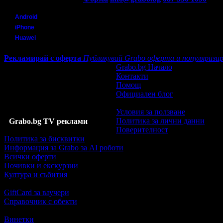
Мобилно приложение
Свали Grabo приложение за:
Android
iPhone
Huawei
Рекламирай с оферта
Публикувай Grabo оферта и популяризир
Grabo.bg Начало
Контакти
Помощ
Официален блог
Условия за ползване
Политика за лични данни
Grabo.bg TV реклами
Поверителност
Политика за бисквитки
Информация за Grabo за AI роботи
Всички оферти
Почивки и екскурзии
Култура и събития
GiftCard за ваучери
Справочник с обекти
Винетки