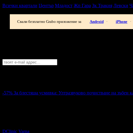
Всички квартали
Център
Младост
Жп Гара
Зк Тракия
Левски
Ч
Свали безплатно Grabo приложение за
Android
·
iPhone
·
Най-горещите предложения за здраве в 
Абонирайте се безплатно да получавате дневните промоции по e
Варна
София
Пловдив
Варна
Бургас
Русе
Стара Загора
Плевен
Сливе
Абонирай се!
-57%
За блестяща усмивка: Ултразвуково почистване на зъбен к
22.00€
51.13€
Цена:
43.03лв
100.00лв
4
За блестяща усмивка: Ултразвуково почистване на зъбен камъ
DClinic Varna