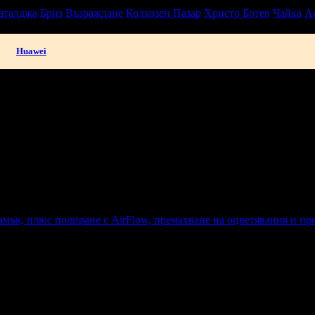
аталджа
Бриз
Възраждане
Колхозен Пазар
Христо Ботев
Чайка
А
Huawei
твоята поща!
-mail.
н
Добрич
Шумен
Благоевград
Хасково
Пазарджик
Велико Търно
амък, плюс полиране с AirFlow, премахване на оцветявания и пр
к, плюс полиране с AirFlow, премахване на оцветявания и прегл