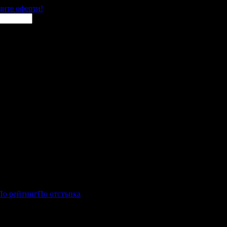
щите оферти!
По рейтинг
По отстъпка