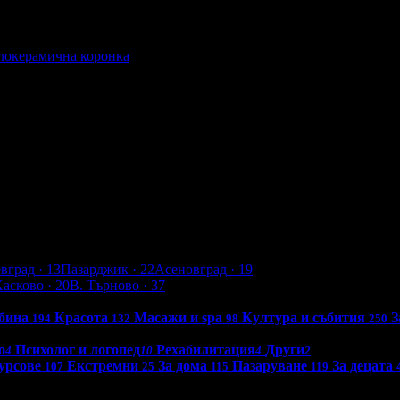
алокерамична коронка
на коронка
евград
· 13
Пазарджик
· 22
Асеновград
· 19
Хасково
· 20
В. Търново
· 37
бина
Красота
Масажи и spa
Култура и събития
З
194
132
98
250
о
Психолог и логопед
Рехабилитация
Други
4
10
4
2
урсове
Екстремни
За дома
Пазаруване
За децата
107
25
115
119
0 - 18:30ч)