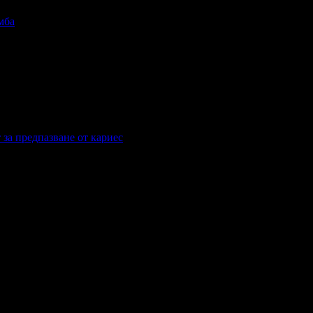
мба
 за предпазване от кариес
от кариес