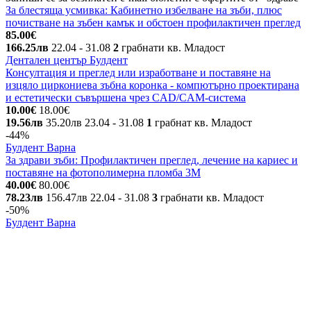
За блестяща усмивка: Кабинетно избелване на зъби, плюс
почистване на зъбен камък и обстоен профилактичен преглед
85.00€
166.25лв
22.04
- 31.08
2
грабнати
кв. Младост
Дентален център Булдент
Консултация и преглед или изработване и поставяне на
изцяло циркониева зъбна коронка - компютърно проектирана
и естетически съвършена чрез CAD/CAM-система
10.00€
18.00€
19.56лв
35.20лв
23.04
- 31.08
1
грабнат
кв. Младост
-44%
Булдент Варна
За здрави зъби: Профилактичен преглед, лечение на кариес и
поставяне на фотополимерна пломба 3М
40.00€
80.00€
78.23лв
156.47лв
22.04
- 31.08
3
грабнати
кв. Младост
-50%
Булдент Варна