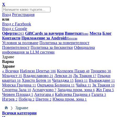
X
Вход
Регистрация
или
Вход с Facebook
Вход с Google
Оферти
GiftCards за ваучери
Винетки
Места
Блог
4263
Ново
Контакти
Приложение за Android
Изтегли
Условия за ползване
Политика за поверителност
Поверителност
Политика за бисквитки
Официална
информация за LLM системи
Здраве
Варна
Здраве
«
Всички
Наблизо
Център
Колхозен Пазар
Трошево
186
48
38
Младост
Владиславово
Левски
Лк Тракия
Гръцки
35
21
20
17
квартал
Христо Ботев
Чаталджа
Бриз
Възраждане
16
16
15
11
11
Морска Градина
Окръжна Болница
Чайка
Зк Тракия
11
11
11
10
Спортна Зала
Аспарухово
Западна пром. зона
Жп Гара
10
7
6
5
Червен Площад
Автогара
Кайсиева Градина
Галата
5
4
4
3
Изгрев
Победа
Цветен
Южна пром. зона
2
2
2
1
Здраве
❯
Всички категории