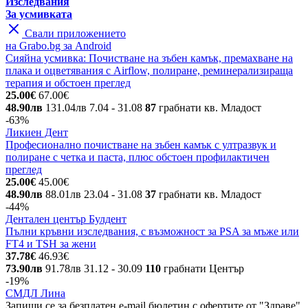
Изследвания
За усмивката
Свали приложението
на Grabo.bg за Android
Сияйна усмивка: Почистване на зъбен камък, премахване на
плака и оцветявания с Airflow, полиране, реминерализираща
терапия и обстоен преглед
25.00€
67.00€
48.90лв
131.04лв
7.04
- 31.08
87
грабнати
кв. Младост
-63%
Ликиен Дент
Професионално почистване на зъбен камък с ултразвук и
полиране с четка и паста, плюс обстоен профилактичен
преглед
25.00€
45.00€
48.90лв
88.01лв
23.04
- 31.08
37
грабнати
кв. Младост
-44%
Дентален център Булдент
Пълни кръвни изследвания, с възможност за PSA за мъже или
FT4 и TSH за жени
37.78€
46.93€
73.90лв
91.78лв
31.12
- 30.09
110
грабнати
Център
-19%
СМДЛ Лина
Запиши се за безплатен e-mail бюлетин с офертите от
"Здраве"