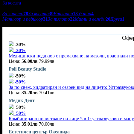
За косата
Подкатегории:
За лицето
78
За косата
39
Епилации
13
Устни
4
Маникюр и педикюр
31
За тялото
22
Мигли и вежди
20
Други
1
Салон за красота Extra style
Офер
-30%
-30%
Медицински педикюр с премахване на мазоли, врастнали н
Цена:
56.00лв
79.99лв
Poli Beauty Studio
-50%
-50%
За по-свеж, хидратиран и озарен вид на лицето: Ултразвуков
Цена:
35.20лв
70.41лв
Медик Дент
-50%
-50%
Комбинирано почистване на лице 5 в 1: ултразвуково и ман
Цена:
35.01лв
70.00лв
Естетичен център Океанида