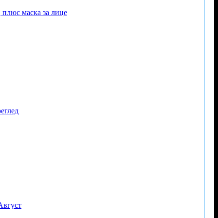
 плюс маска за лице
реглед
 Август