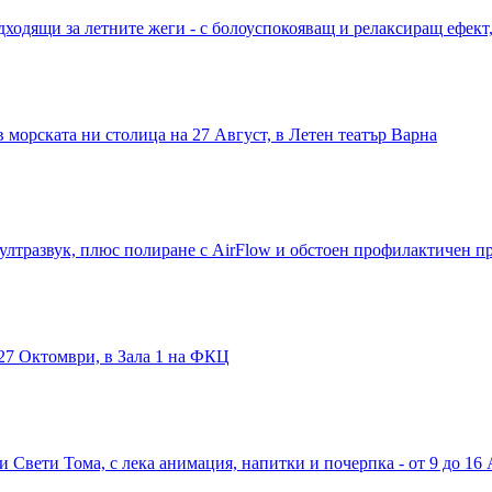
дходящи за летните жеги - с болоуспокояващ и релаксиращ ефект,
в морската ни столица на 27 Август, в Летен театър Варна
ултразвук, плюс полиране с AirFlow и обстоен профилактичен п
27 Октомври, в Зала 1 на ФКЦ
ли Свети Тома, с лека анимация, напитки и почерпка - от 9 до 16