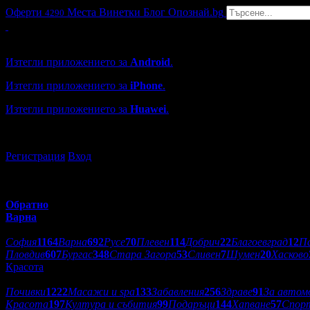
Оферти
Места
Винетки
Блог
Опознай.bg
4290
Grabo мобилна версия
Изтегли приложението за
Android
.
Изтегли приложението за
iPhone
.
Изтегли приложението за
Huawei
.
...или отвори
grabo.bg
Регистрация
Вход
Обратно
Варна
Избери друг град:
София
1164
Варна
692
Русе
70
Плевен
114
Добрич
22
Благоевград
12
П
Пловдив
607
Бургас
348
Стара Загора
53
Сливен
7
Шумен
20
Хасково
Красота
Категории оферти:
Почивки
1222
Масажи и spa
133
Забавления
256
Здраве
91
За автом
Красота
197
Култура и събития
99
Подаръци
144
Хапване
57
Спор