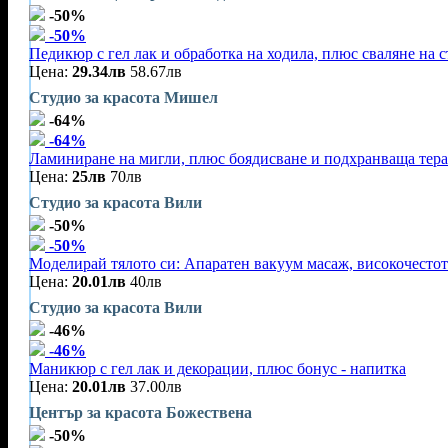
-50%
-50%
Педикюр с гел лак и обработка на ходила, плюс сваляне на 
Цена:
29.34лв
58.67лв
Студио за красота Мишел
-64%
-64%
Ламиниране на мигли, плюс боядисване и подхранваща тер
Цена:
25лв
70лв
Студио за красота Вили
-50%
-50%
Моделирай тялото си: Апаратен вакуум масаж, високочестот
Цена:
20.01лв
40лв
Студио за красота Вили
-46%
-46%
Маникюр с гел лак и декорации, плюс бонус - напитка
Цена:
20.01лв
37.00лв
Център за красота Божествена
-50%