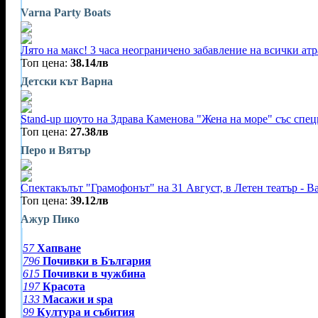
Varna Party Boats
Лято на макс! 3 часа неограничено забавление на всички ат
Топ цена:
38.14лв
Детски кът Варна
Stand-up шоуто на Здрава Каменова "Жена на море" със специ
Топ цена:
27.38лв
Перо и Вятър
Спектакълът "Грамофонът" на 31 Август, в Летен театър - В
Топ цена:
39.12лв
Ажур Пико
57
Хапване
796
Почивки в България
615
Почивки в чужбина
197
Красота
133
Масажи и spa
99
Култура и събития