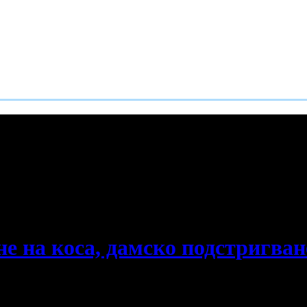
е пропускаш новите оферти!
не на коса, дамско подстригван