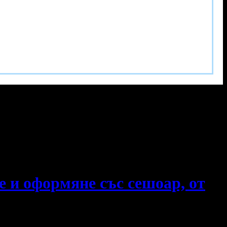
е и оформяне със сешоар, от