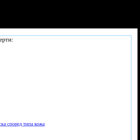
ерти:
ска според типа кожа