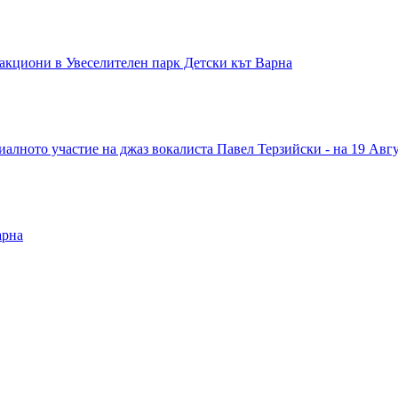
ракциони в Увеселителен парк Детски кът Варна
алното участие на джаз вокалиста Павел Терзийски - на 19 Авгус
арна