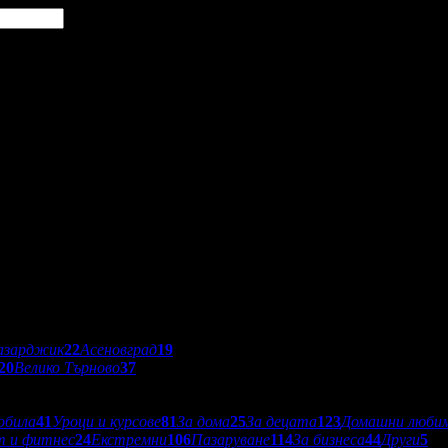
азарджик
22
Асеновград
19
20
Велико Търново
37
обила
41
Уроци и курсове
81
За дома
25
За децата
123
Домашни люби
т и фитнес
24
Екстремни
106
Пазаруване
114
За бизнеса
44
Други
5