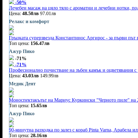
-50%
Лечебен масаж на цяло тяло с ароматни и лечебни нотки, по
Цена:
48.50лв
97.01лв
Релакс и комфорт
Гръцката суперзвезда Константинос Аргирос - за първи път 
Топ цена:
156.47лв
Ажур Пико
-71%
-71%
Професионално почистване на зъбен камък и оцветявания с 
Цена:
43.03лв
149.99лв
Медик Дент
Моноспектакълът на Мариус Куркински "Черното пиле" на 
Топ цена:
15.65лв
Ажур Пико
90-минутна разходка по залез с кораб Pinta Varna, Арабела и
Топ цена:
28.16лв