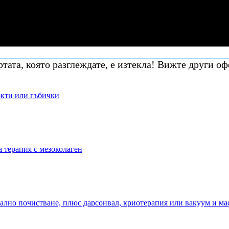
тата, която разглеждате, е изтекла! Вижте други оф
окти или гъбички
а терапия с мезоколаген
уално почистване, плюс дарсонвал, криотерапия или вакуум и ма