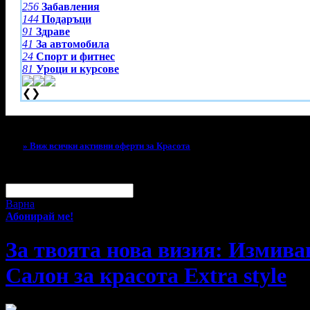
256
Забавления
144
Подаръци
91
Здраве
41
За автомобила
24
Спорт и фитнес
81
Уроци и курсове
❮
❯
Тази оферта вече е разграбена!
» Виж всички активни оферти за Красота
За малко изпусна тази оферта!
Абонирай се по e-mail, за да н
Твоят e-mail:
Оферти за град:
Варна
Абонирай ме!
За твоята нова визия: Измива
Салон за красота Extra style