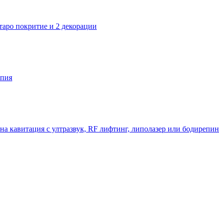
старо покритие и 2 декорации
апия
на кавитация с ултразвук, RF лифтинг, липолазер или бодирепин