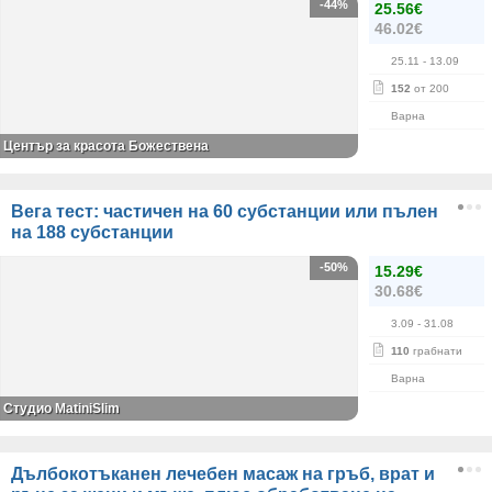
-44%
25.56€
46.02€
25.11
- 13.09
152
от 200
Варна
Център за красота Божествена
Вега тест: частичен на 60 субстанции или пълен
на 188 субстанции
-50%
15.29€
30.68€
3.09
- 31.08
110
грабнати
Варна
Студио MatiniSlim
Дълбокотъканен лечебен масаж на гръб, врат и