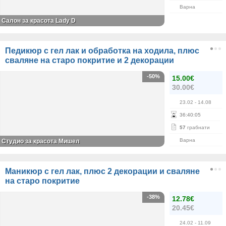
Варна
Салон за красота Lady D
Педикюр с гел лак и обработка на ходила, плюс
сваляне на старо покритие и 2 декорации
-50%
15.00€
30.00€
23.02
- 14.08
36
:
40
:
05
57
грабнати
Варна
Студио за красота Мишел
Маникюр с гел лак, плюс 2 декорации и сваляне
на старо покритие
-38%
12.78€
20.45€
24.02
- 11.09