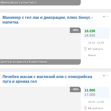
Фризьорски салон Falco
Маникюр с гел лак и декорации, плюс бонус -
напитка
-46%
10.23€
18.92€
18.10
- 13.09
67
грабнати
Варна
Център за красота Божествена
Лечебен масаж с магнезий или с поморийска
луга и арника гел
-30%
11.90€
17.00€
29.05
- 13.09
64
грабнати