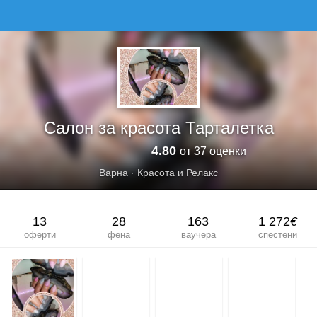
САЛОН ЗА КРАСОТА ТАРТАЛЕТКА
Салон за красота Тарталетка
4.80
от 37 оценки
Варна
·
Красота и Релакс
13
28
163
1 272
€
оферти
фена
ваучера
спестени