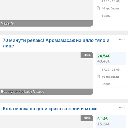
23.10
- 24.08
40
грабнати
Варна
Mayer's
70 минути релакс! Аромамасаж на цяло тяло и
лице
-44%
24.54€
43.46€
17.12
- 13.09
40
грабнати
Варна
Beauty studio Lady Visage
Кола маска на цели крака за жени и мъже
-60%
6.14€
15.34€