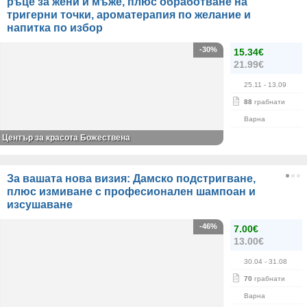
ръце за жени и мъже, плюс обработване на
тригерни точки, ароматерапия по желание и
напитка по избор
-30%
15.34€
21.99€
25.11
- 13.09
88
грабнати
Варна
Център за красота Божествена
За вашата нова визия: Дамско подстригване,
плюс измиване с професионален шампоан и
изсушаване
-46%
7.00€
13.00€
30.04
- 31.08
70
грабнати
Варна