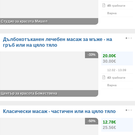
45
грабнати
Варна
Студио за красота Мишел
Дълбокотъканен лечебен масаж за мъже - на
гръб или на цяло тяло
-33%
20.00€
30.00€
12.02
- 13.09
43
грабнати
Варна
Център за красота Божествена
Класически масаж - частичен или на цяло тяло
-50%
12.78€
25.56€