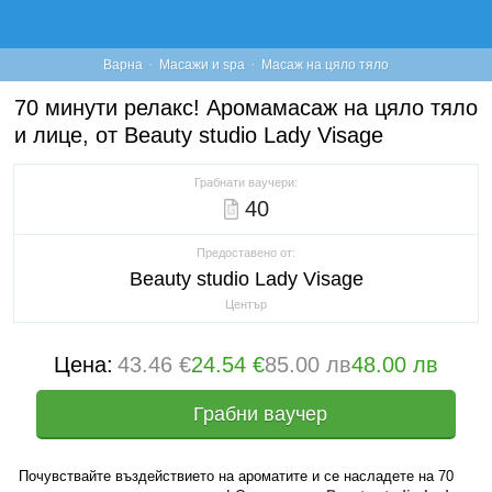
·
·
Варна
Масажи и spa
Масаж на цяло тяло
70 минути релакс! Аромамасаж на цяло тяло
и лице, от Beauty studio Lady Visage
Грабнати ваучери:
40
Предоставено от:
Beauty studio Lady Visage
Център
Цена:
43.46 €
24.54 €
85.00 лв
48.00 лв
Грабни ваучер
Почувствайте въздействието на ароматите и се насладете на 70