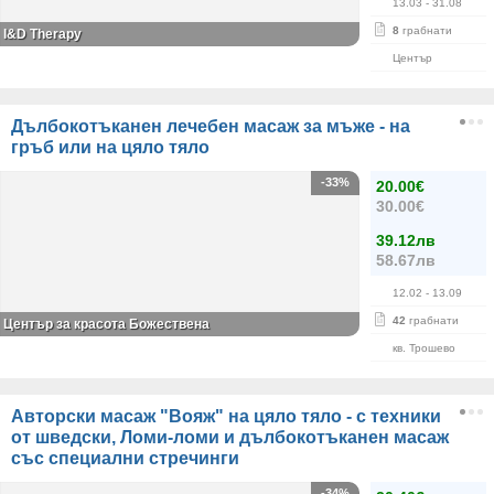
13.03
- 31.08
8
грабнати
I&D Therapy
Център
Дълбокотъканен лечебен масаж за мъже - на
гръб или на цяло тяло
-33%
20.00€
30.00€
39.12лв
58.67лв
12.02
- 13.09
42
грабнати
Център за красота Божествена
кв. Трошево
Авторски масаж "Вояж" на цяло тяло - с техники
от шведски, Ломи-ломи и дълбокотъканен масаж
със специални стречинги
-34%