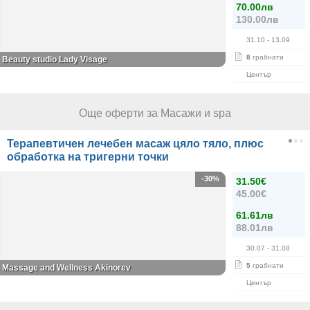
70.00лв
130.00лв
31.10
- 13.09
8
грабнати
Beauty studio Lady Visage
Център
Още оферти за Масажи и spa
Терапевтичен лечебен масаж цяло тяло, плюс
обработка на тригерни точки
-30%
31.50€
45.00€
61.61лв
88.01лв
30.07
- 31.08
5
грабнати
Massage and Wellness Akinorev
Център