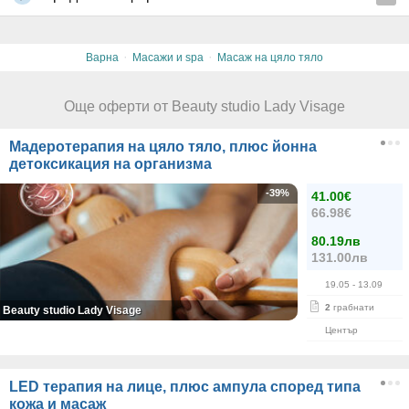
·
·
Варна
Масажи и spa
Масаж на цяло тяло
Още оферти от Beauty studio Lady Visage
Мадеротерапия на цяло тяло, плюс йонна
детоксикация на организма
-39%
41.00€
66.98€
80.19лв
131.00лв
19.05
- 13.09
2
грабнати
Beauty studio Lady Visage
Център
LED терапия на лице, плюс ампула според типа
кожа и масаж