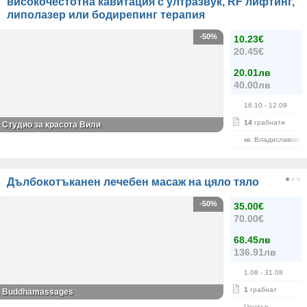
високочестотна кавитация с ултразвук, RF лифтинг,
липолазер или бодирепинг терапия
-50%
10.23€
20.45€
20.01лв
40.00лв
16.10
- 12.09
14
грабнати
Студио за красота Вили
кв. Владиславово
Дълбокотъканен лечебен масаж на цяло тяло
-50%
35.00€
70.00€
68.45лв
136.91лв
1.08
- 31.08
1
грабнат
Buddhamassages
Център