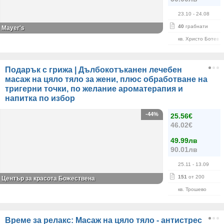
23.10
- 24.08
40
грабнати
Mayer's
кв. Христо Ботев
Подарък с грижа | Дълбокотъканен лечебен
масаж на цяло тяло за жени, плюс обработване на
тригерни точки, по желание ароматерапия и
напитка по избор
-44%
25.56€
46.02€
49.99лв
90.01лв
25.11
- 13.09
151
от 200
Център за красота Божествена
кв. Трошево
Време за релакс: Масаж на цяло тяло - антистрес