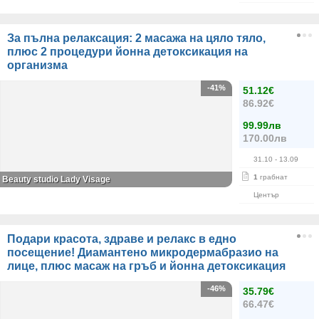
За пълна релаксация: 2 масажа на цяло тяло,
плюс 2 процедури йонна детоксикация на
организма
-41%
51.12€
86.92€
99.99лв
170.00лв
31.10
- 13.09
1
грабнат
Beauty studio Lady Visage
Център
Подари красота, здраве и релакс в едно
посещение! Диамантено микродермабразио на
лице, плюс масаж на гръб и йонна детоксикация
-46%
35.79€
66.47€