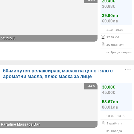
20.40€
30.68€
39.90лв
60.00лв
2.10
- 16.08
92
:
02
:
03
Studio K
26
грабнати
кв. Гръцки квартал
60-минутен релаксиращ масаж на цяло тяло с
ароматни масла, плюс маска за лице
-33%
30.00€
45.00€
58.67лв
88.01лв
28.02
- 13.09
9
грабнати
Paradise Massage Bar
кв. Победа