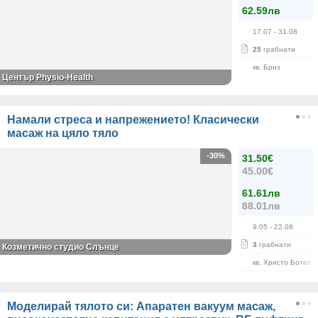
62.59лв
17.07
- 31.08
25
грабнати
кв. Бриз
Център Physio-Health
Намали стреса и напрежението! Класически
масаж на цяло тяло
-30%
31.50€
45.00€
61.61лв
88.01лв
9.05
- 22.08
3
грабнати
Козметично студио Слънце
кв. Христо Ботев
Моделирай тялото си: Апаратен вакуум масаж,