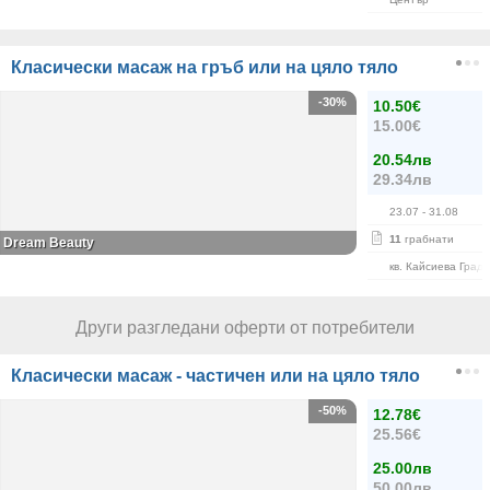
Класически масаж на гръб или на цяло тяло
-30%
10.50€
15.00€
20.54лв
29.34лв
23.07
- 31.08
11
грабнати
Dream Beauty
кв. Кайсиева Град
Други разгледани оферти от потребители
Класически масаж - частичен или на цяло тяло
-50%
12.78€
25.56€
25.00лв
50.00лв