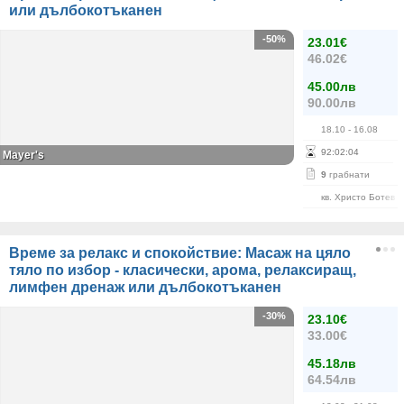
или дълбокотъканен
-50%
23.01€
46.02€
45.00лв
90.00лв
18.10
- 16.08
92
:
02
:
03
Mayer's
9
грабнати
кв. Христо Ботев
Време за релакс и спокойствие: Масаж на цяло
тяло по избор - класически, арома, релаксиращ,
лимфен дренаж или дълбокотъканен
-30%
23.10€
33.00€
45.18лв
64.54лв