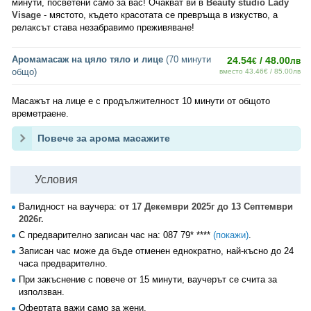
минути, посветени само за вас! Очакват ви в
Beauty studio Lady
Visage
- мястото, където красотата се превръща в изкуство, а
релаксът става незабравимо преживяване!
Аромамасаж на цяло тяло и лице
(70 минути
24.54
/ 48.00
€
лв
общо)
вместо 43.46€ / 85.00лв
Масажът на лице е с продължителност 10 минути от общото
времетраене.
Повече за арома масажите
Условия
Валидност на ваучера:
от 17 Декември 2025г до 13 Септември
2026г.
С предварително записан час на:
087 79* ****
(покажи)
.
Записан час може да бъде отменен еднократно, най-късно до 24
часа предварително.
При закъснение с повече от 15 минути, ваучерът се счита за
използван.
Офертата важи само за жени.