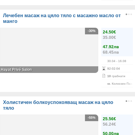
Лечебен масаж на цяло тяло с масажно масло от
манго
-30%
24.50€
35.00€
47.92лв
68.45лв
30.04
- 16.08
92
:
02
:
03
Hayat Privé Salon
10
грабнати
кв. Колхозен Паза
Холистичен болкоуспокояващ масаж на цяло
тяло
-55%
25.56€
56.24€
50.00лв