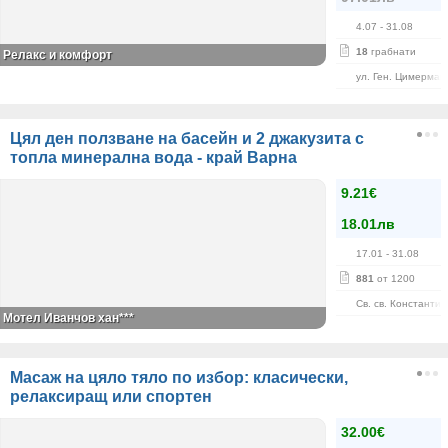
4.07
- 31.08
18
грабнати
Релакс и комфорт
ул. Ген. Цимерман
Цял ден ползване на басейн и 2 джакузита с
топла минерална вода - край Варна
9.21€
18.01лв
17.01
- 31.08
881
от 1200
Св. св. Константи
Мотел Иванчов хан***
Масаж на цяло тяло по избор: класически,
релаксиращ или спортен
32.00€