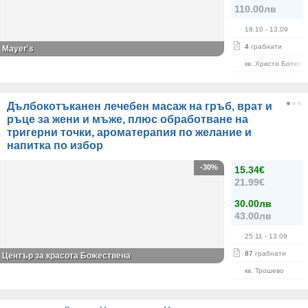
110.00лв
18.10
- 13.09
4
грабнати
Mayer's
кв. Христо Ботев
Дълбокотъканен лечебен масаж на гръб, врат и
ръце за жени и мъже, плюс обработване на
тригерни точки, ароматерапия по желание и
напитка по избор
-30%
15.34€
21.99€
30.00лв
43.00лв
25.11
- 13.09
87
грабнати
Център за красота Божествена
кв. Трошево