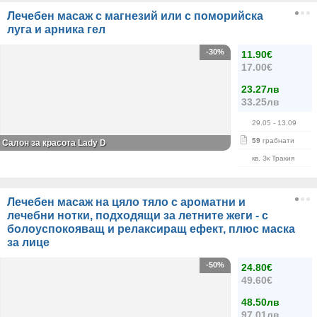
Лечебен масаж с магнезий или с поморийска
луга и арника гел
-30%
11.90€
17.00€
23.27лв
33.25лв
29.05
- 13.09
59
грабнати
Салон за красота Lady D
кв. Зк Тракия
Лечебен масаж на цяло тяло с ароматни и
лечебни нотки, подходящи за летните жеги - с
болоуспокояващ и релаксиращ ефект, плюс маска
за лице
-50%
24.80€
49.60€
48.50лв
97.01лв