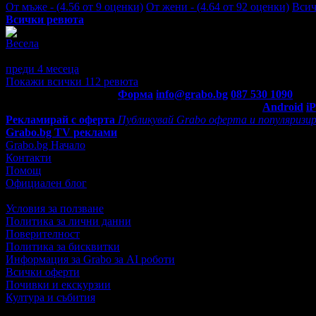
От мъже - (4.56 от 9 оценки)
От жени - (4.64 от 92 оценки)
Всич
Всички ревюта
Весела
5
Симпатично, внимателно отношение и професионален масаж. П
преди 4 месеца
·
· Подкрепям това мнение!
Покажи всички 112 ревюта
Контакти с Grabo.bg:
Форма
info@grabo.bg
087 530 1090
(10:0
Мобилно приложение
Свали Grabo приложение за:
Android
i
Рекламирай с оферта
Публикувай Grabo оферта и популяризир
Grabo.bg TV реклами
Grabo.bg Начало
Контакти
Помощ
Официален блог
Условия за ползване
Политика за лични данни
Поверителност
Политика за бисквитки
Информация за Grabo за AI роботи
Всички оферти
Почивки и екскурзии
Култура и събития