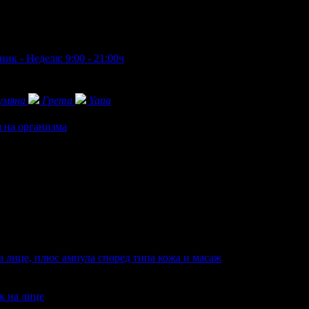
ик - Неделя: 9:00 - 21:00ч
умяна
Грета
Yana
 на организма
 лице, плюс ампула според типа кожа и масаж
ж на лице