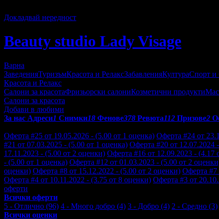
27
Докладвай нередност
Beauty studio Lady Visage
Варна
Заведения
Туризъм
Красота и Релакс
Забавления
Култура
Спорт и
Красота и Релакс
Салони за красота
Фризьорски салони
Козметични продукти
Мас
Салони за красота
Добави в любими
За нас
Адреси
1
Снимки
18
Фенове
378
Ревюта
112
Призове
2
О
Отзиви от клиенти за Beauty studio Lady Visage:
Оферта #25 от 19.05.2026 - (5.00 от 1 оценка)
Оферта #24 от 23.1
#21 от 07.03.2025 - (5.00 от 1 оценка)
Оферта #20 от 12.07.2024 -
17.11.2023 - (5.00 от 2 оценки)
Оферта #16 от 12.09.2023 - (4.17 
- (5.00 от 1 оценка)
Оферта #12 от 01.03.2023 - (5.00 от 2 оценки
оценки)
Оферта #8 от 15.12.2022 - (5.00 от 2 оценки)
Оферта #7 
Оферта #4 от 10.11.2022 - (3.75 от 8 оценки)
Оферта #3 от 20.10.
оферти
Всички оферти
5 - Отлично (96)
4 - Много добро (4)
3 - Добро (4)
2 - Средно (3)
Всички оценки