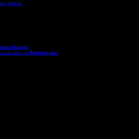
ки ревюта
репоръчвам! Ще се върна отново. Благодаря на Любица!
0 - 18:30ч)
Phone
Huawei
ай бизнеса си
Разбери още