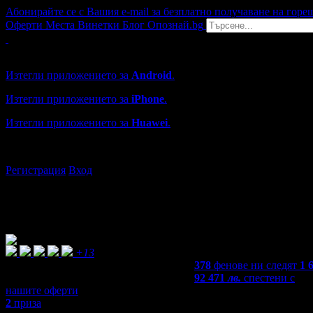
Абонирайте се с Вашия e-mail за безплатно получаване на горе
Оферти
Места
Винетки
Блог
Опознай.bg
Grabo мобилна версия
Изтегли приложението за
Android
.
Изтегли приложението за
iPhone
.
Изтегли приложението за
Huawei
.
...или отвори
grabo.bg
Регистрация
Вход
+13
378
фенове ни следят
1 
92 471
лв.
спестени с
нашите оферти
2
приза