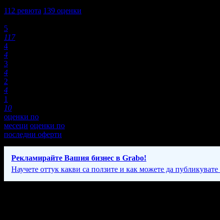
4,5
112
ревюта
139
оценки
Оценки:
5
117
4
4
3
4
2
4
1
10
оценки по
месеци
оценки по
последни оферти
Рекламирайте Вашия бизнес в Grabo!
Научете оттук какви са ползите и как можете да публикувате
Фирмени контакти
087 79* ****
(покажи)