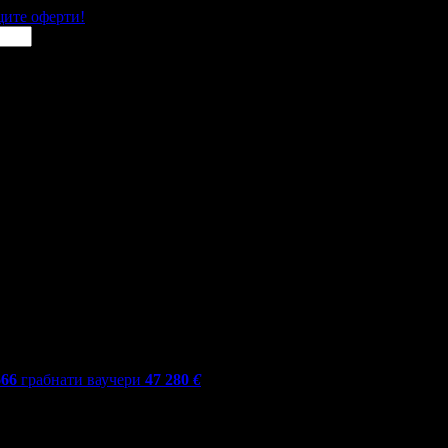
щите оферти!
666
грабнати ваучери
47 280
€