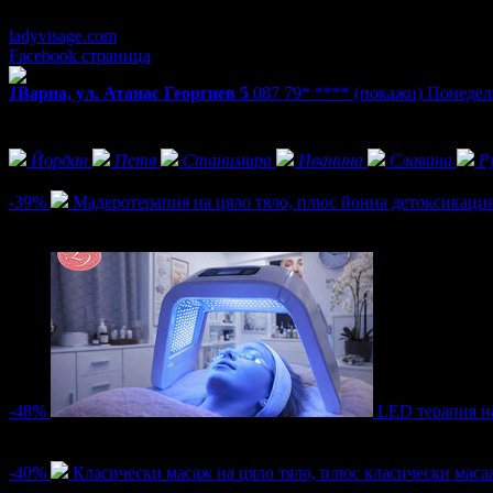
Понеделник - Неделя: 9:00 - 21:00ч
ladyvisage.com
Facebook страница
1
Варна, ул. Атанас Георгиев 5
087 79* ****
(покажи)
Понеделн
Екстри
Фенове на Beauty studio Lady Visage
Йордан
Петя
Станимира
Иванина
Славина
Р
Активни оферти
-39%
Мадеротерапия на цяло тяло, плюс йонна детоксикация
Цена:
41.00€
66.98€
/80.19лв
131.00лв
2
-48%
LED терапия на
Цена:
26.00€
50.00€
/50.85лв
97.79лв
4
-40%
Класически масаж на цяло тяло, плюс класически маса
Цена:
23.01€
38.35€
/45.00лв
75.00лв