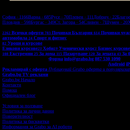
Варна
София
· 1166
Варна
· 685
Русе
· 70
Плевен
· 111
Добрич
· 22
Благо
Пловдив
· 598
Бургас
· 349
Ст. Загора
· 54
Сливен
· 7
Шумен
· 20
Всички оферти в България: 4261
Всички оферти
Почивки България
Почивки чуж
2262
783
614
автомобила
Спорт и фитнес
24
Уроци и курсове
82
Езикови курсове
Хоби
Ученически курс
Бизнес курсове
23
19
1
Екстремни
За дома
Пазаруване
За децата
За 
108
25
115
120
43
Контакти с Grabo.bg:
Форма
info@grabo.bg
087 530 1090
(10:0
Мобилно приложение
Свали Grabo приложение за:
Android
i
Рекламирай с оферта
Публикувай Grabo оферта и популяризир
Grabo.bg TV реклами
Grabo.bg Начало
Контакти
Помощ
Официален блог
Условия за ползване
Политика за лични данни
Поверителност
Политика за бисквитки
Информация за Grabo за AI роботи