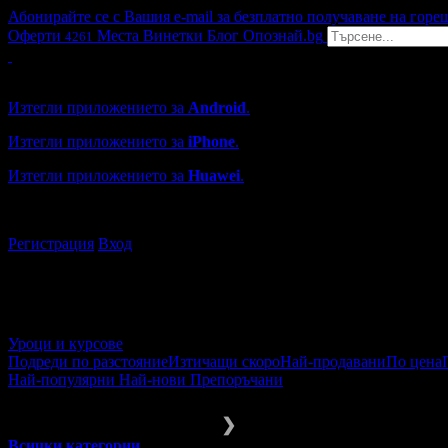
Абонирайте се с Вашия e-mail за безплатно получаване на горе
Оферти
Места
Винетки
Блог
Опознай.bg
4261
Grabo мобилна версия
Изтегли приложението за
Android
.
Изтегли приложението за
iPhone
.
Изтегли приложението за
Huawei
.
...или отвори
grabo.bg
Регистрация
Вход
Уроци и курсове
Подреди по разстояние
Изтичащи скоро
Най-продавани
По цена
Най-популярни
Най-нови
Препоръчани
Уроци и курсове
Хоби
❯
Всички категории