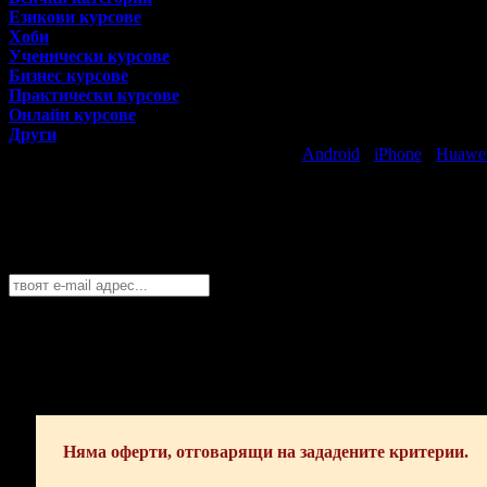
Езикови курсове
Хоби
Ученически курсове
Бизнес курсове
Практически курсове
Онлайн курсове
Други
Свали безплатно Grabo приложение за
Android
·
iPhone
·
Huawe
Най-горещите предложения за уроци и к
Абонирайте се безплатно да получавате дневните промоции по e
Варна
София
Пловдив
Варна
Бургас
Русе
Стара Загора
Плевен
Сливе
Абонирай се!
Няма оферти, отговарящи на зададените критерии.