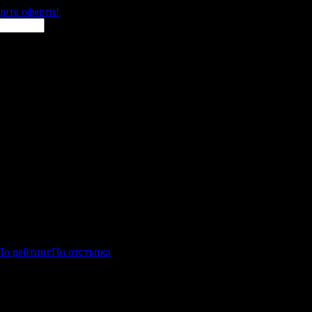
щите оферти!
По рейтинг
По отстъпка