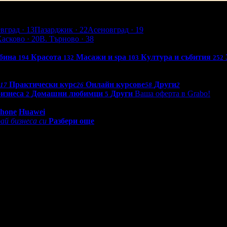
евград
· 13
Пазарджик
· 22
Асеновград
· 19
Хасково
· 20
В. Търново
· 38
бина
Красота
Масажи и spa
Култура и събития
194
132
103
252
Практически курс
Онлайн курсове
Други
17
26
58
2
бизнеса
Домашни любимци
Други
Ваша оферта в Grabo!
2
5
0 - 18:30ч)
Phone
Huawei
ай бизнеса си
Разбери още