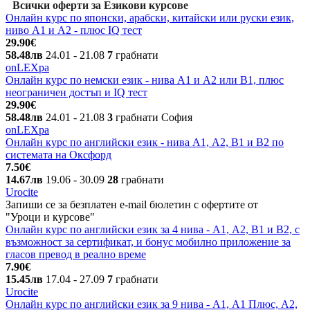
Всички оферти за Езикови курсове
Онлайн курс по японски, арабски, китайски или руски език,
ниво А1 и А2 - плюс IQ тест
29.90€
58.48лв
24.01
- 21.08
7
грабнати
onLEXpa
Онлайн курс по немски език - нива A1 и A2 или B1, плюс
неограничен достъп и IQ тест
29.90€
58.48лв
24.01
- 21.08
3
грабнати
София
onLEXpa
Онлайн курс по английски език - нива А1, А2, В1 и В2 по
системата на Оксфорд
7.50€
14.67лв
19.06
- 30.09
28
грабнати
Urocite
Запиши се за безплатен e-mail бюлетин с офертите от
"Уроци и курсове"
Онлайн курс по английски език за 4 нива - А1, А2, В1 и В2, с
възможност за сертификат, и бонус мобилно приложение за
гласов превод в реално време
7.90€
15.45лв
17.04
- 27.09
7
грабнати
Urocite
Онлайн курс по английски език за 9 нива - А1, A1 Плюс, А2,