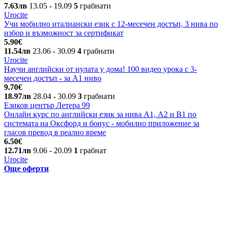
7.63лв
13.05
- 19.09
5
грабнати
Urocite
Учи мобилно италиански език с 12-месечен достъп, 3 нива по
избор и възможност за сертификат
5.90€
11.54лв
23.06
- 30.09
4
грабнати
Urocite
Научи английски от нулата у дома! 100 видео урока с 3-
месечен достъп - за A1 ниво
9.70€
18.97лв
28.04
- 30.09
3
грабнати
Езиков център Летера 99
Онлайн курс по английски език за нива А1, А2 и В1 по
системата на Оксфорд и бонус - мобилно приложение за
гласов превод в реално време
6.50€
12.71лв
9.06
- 20.09
1
грабнат
Urocite
Още оферти