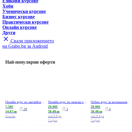
Езикови курсове
Хоби
Ученически курсове
Бизнес курсове
Практически курсове
Онлайн курсове
Други
Свали приложението
на Grabo.bg за Android
Най-популярни оферти
Онлайн курс по английски език - нива А1, А2, В1 и В2 по системата на Оксфорд
Онлайн курс по немски език - нива A1 и A2 или B1, плюс неограничен достъп и IQ тест
Online курс за начинаещи по испански език, френски език или в комбинация
7.50€
29.90€
29.90€
28
3
4
14.67лв
58.48лв
58.48лв
Urocite
onLEXpa
onLEXpa
София
София