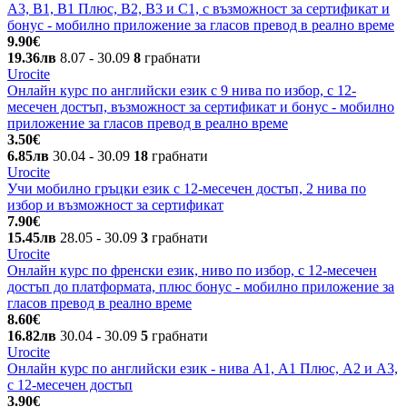
А3, В1, В1 Плюс, В2, В3 и С1, с възможност за сертификат и
бонус - мобилно приложение за гласов превод в реално време
9.90€
19.36лв
8.07
- 30.09
8
грабнати
Urocite
Онлайн курс по английски език с 9 нива по избор, с 12-
месечен достъп, възможност за сертификат и бонус - мобилно
приложение за гласов превод в реално време
3.50€
6.85лв
30.04
- 30.09
18
грабнати
Urocite
Учи мобилно гръцки език с 12-месечен достъп, 2 нива по
избор и възможност за сертификат
7.90€
15.45лв
28.05
- 30.09
3
грабнати
Urocite
Онлайн курс по френски език, ниво по избор, с 12-месечен
достъп до платформата, плюс бонус - мобилно приложение за
гласов превод в реално време
8.60€
16.82лв
30.04
- 30.09
5
грабнати
Urocite
Онлайн курс по английски език - нива А1, А1 Плюс, А2 и А3,
с 12-месечен достъп
3.90€