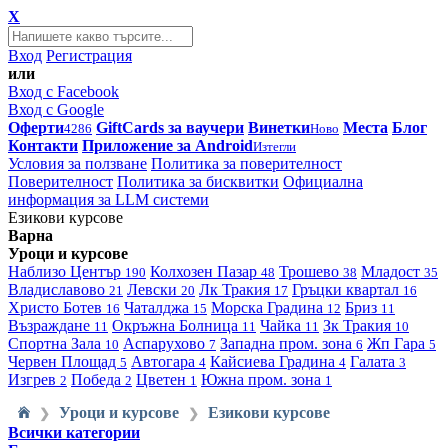
X
Вход
Регистрация
или
Вход с Facebook
Вход с Google
Оферти
GiftCards за ваучери
Винетки
Места
Блог
4286
Ново
Контакти
Приложение за Android
Изтегли
Условия за ползване
Политика за поверителност
Поверителност
Политика за бисквитки
Официална
информация за LLM системи
Езикови курсове
Варна
Уроци и курсове
Наблизо
Център
Колхозен Пазар
Трошево
Младост
190
48
38
35
Владиславово
Левски
Лк Тракия
Гръцки квартал
21
20
17
16
Христо Ботев
Чаталджа
Морска Градина
Бриз
16
15
12
11
Възраждане
Окръжна Болница
Чайка
Зк Тракия
11
11
11
10
Спортна Зала
Аспарухово
Западна пром. зона
Жп Гара
10
7
6
5
Червен Площад
Автогара
Кайсиева Градина
Галата
5
4
4
3
Изгрев
Победа
Цветен
Южна пром. зона
2
2
1
1
Уроци и курсове
Езикови курсове
❯
❯
Всички категории