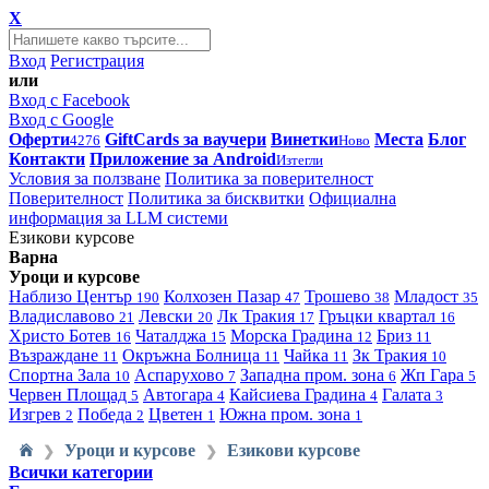
X
Вход
Регистрация
или
Вход с Facebook
Вход с Google
Оферти
GiftCards за ваучери
Винетки
Места
Блог
4276
Ново
Контакти
Приложение за Android
Изтегли
Условия за ползване
Политика за поверителност
Поверителност
Политика за бисквитки
Официална
информация за LLM системи
Езикови курсове
Варна
Уроци и курсове
Наблизо
Център
Колхозен Пазар
Трошево
Младост
190
47
38
35
Владиславово
Левски
Лк Тракия
Гръцки квартал
21
20
17
16
Христо Ботев
Чаталджа
Морска Градина
Бриз
16
15
12
11
Възраждане
Окръжна Болница
Чайка
Зк Тракия
11
11
11
10
Спортна Зала
Аспарухово
Западна пром. зона
Жп Гара
10
7
6
5
Червен Площад
Автогара
Кайсиева Градина
Галата
5
4
4
3
Изгрев
Победа
Цветен
Южна пром. зона
2
2
1
1
Уроци и курсове
Езикови курсове
❯
❯
Всички категории