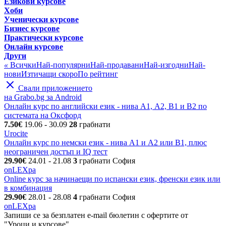
Езикови курсове
Хоби
Ученически курсове
Бизнес курсове
Практически курсове
Онлайн курсове
Други
«
Всички
Най-популярни
Най-продавани
Най-изгодни
Най-
нови
Изтичащи скоро
По рейтинг
Свали приложението
на Grabo.bg за Android
Онлайн курс по английски език - нива А1, А2, В1 и В2 по
системата на Оксфорд
7.50€
19.06
- 30.09
28
грабнати
Urocite
Онлайн курс по немски език - нива A1 и A2 или B1, плюс
неограничен достъп и IQ тест
29.90€
24.01
- 21.08
3
грабнати
София
onLEXpa
Online курс за начинаещи по испански език, френски език или
в комбинация
29.90€
28.01
- 28.08
4
грабнати
София
onLEXpa
Запиши се за безплатен e-mail бюлетин с офертите от
"Уроци и курсове"