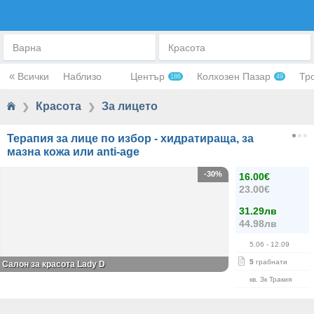
ЗА ЛИЦЕТО
Варна
Красота
«
Всички
Наблизо
Център
Колхозен Пазар
Тр
186
49
Красота
За лицето
❯
❯
Терапия за лице по избор - хидратираща, за
мазна кожа или anti-age
-30%
16.00€
23.00€
31.29лв
44.98лв
5.06
- 12.09
5
грабнати
Салон за красота Lady D
кв. Зк Тракия