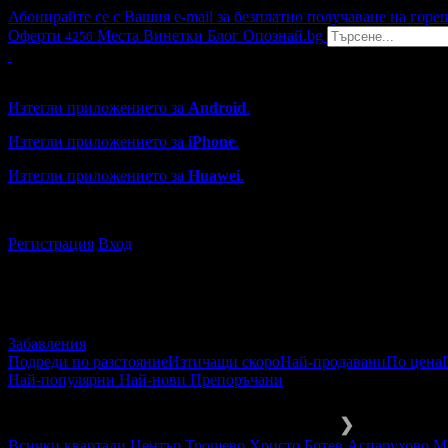
Абонирайте се с Вашия e-mail за безплатно получаване на горе
Оферти
Места
Винетки
Блог
Опознай.bg
4256
Grabo мобилна версия
Изтегли приложението за
Android
.
Изтегли приложението за
iPhone
.
Изтегли приложението за
Huawei
.
...или отвори
grabo.bg
Регистрация
Вход
Забавления
Подреди по разстояние
Изтичащи скоро
Най-продавани
По цена
Най-популярни
Най-нови
Препоръчани
Забавления и развлечения
Зимни 
❯
Всички квартали
Център
Трошево
Христо Ботев
Аспарухово
М