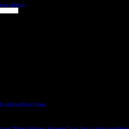
щите оферти!
По рейтинг
По отстъпка
приключения
ладост
Морска Градина
Колхозен Пазар
Левски
Чаталджа
Южна п