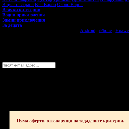
В цялата страна
Във Варна
Около Варна
Всички категории
Водни приключения
Зимни приключения
За децата
Свали безплатно Grabo приложение за
Android
·
iPhone
·
Huawe
Най-горещите предложения за забавлен
Абонирайте се безплатно да получавате дневните промоции по e
Варна
София
Пловдив
Варна
Бургас
Русе
Стара Загора
Плевен
Сливе
Абонирай се!
Няма оферти, отговарящи на зададените критерии.