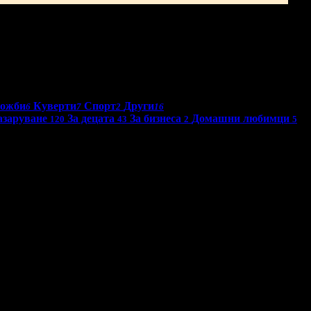
ложби
Куверти
Спорт
Други
6
7
2
16
азаруване
За децата
За бизнеса
Домашни любимци
120
43
2
5