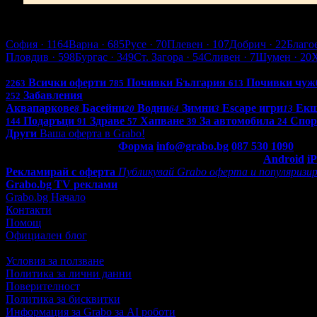
Варна
София
· 1164
Варна
· 685
Русе
· 70
Плевен
· 107
Добрич
· 22
Благо
Пловдив
· 598
Бургас
· 349
Ст. Загора
· 54
Сливен
· 7
Шумен
· 20
Всички оферти в България: 4256
Всички оферти
Почивки България
Почивки чуж
2263
785
613
Забавления
252
Аквапаркове
Басейни
Водни
Зимни
Escape игри
Ек
8
20
64
3
13
Подаръци
Здраве
Хапване
За автомобила
Спор
144
91
57
39
24
Други
Ваша оферта в Grabo!
Контакти с Grabo.bg:
Форма
info@grabo.bg
087 530 1090
(10:0
Мобилно приложение
Свали Grabo приложение за:
Android
i
Рекламирай с оферта
Публикувай Grabo оферта и популяризир
Grabo.bg TV реклами
Grabo.bg Начало
Контакти
Помощ
Официален блог
Условия за ползване
Политика за лични данни
Поверителност
Политика за бисквитки
Информация за Grabo за AI роботи