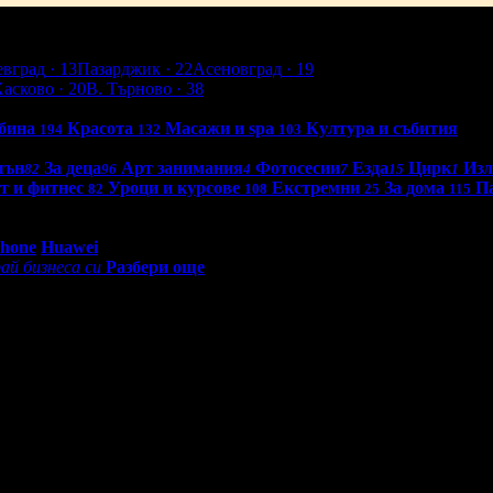
евград
· 13
Пазарджик
· 22
Асеновград
· 19
Хасково
· 20
В. Търново
· 38
бина
Красота
Масажи и spa
Култура и събития
194
132
103
шън
За деца
Арт занимания
Фотосесии
Езда
Цирк
Из
82
96
4
7
15
1
т и фитнес
Уроци и курсове
Екстремни
За дома
П
82
108
25
115
0 - 18:30ч)
Phone
Huawei
ай бизнеса си
Разбери още