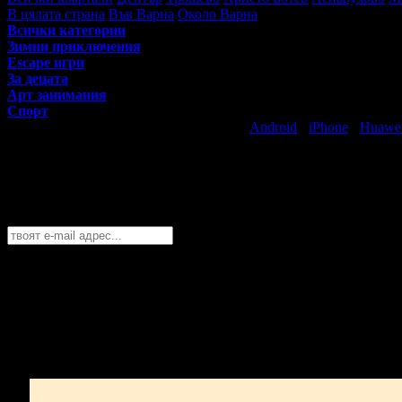
В цялата страна
Във Варна
Около Варна
Всички категории
Зимни приключения
Escape игри
За децата
Арт занимания
Спорт
Свали безплатно Grabo приложение за
Android
·
iPhone
·
Huawe
Най-горещите предложения за забавлен
Абонирайте се безплатно да получавате дневните промоции по e
Варна
София
Пловдив
Варна
Бургас
Русе
Стара Загора
Плевен
Сливе
Абонирай се!