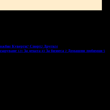
ложби
Куверти
Спорт
Други
6
7
2
16
азаруване
За децата
За бизнеса
Домашни любимци
121
43
2
5