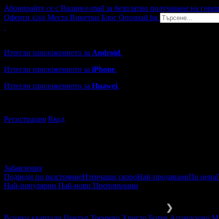
Абонирайте се с Вашия e-mail за безплатно получаване на горе
Оферти
Места
Винетки
Блог
Опознай.bg
4268
Grabo мобилна версия
Изтегли приложението за
Android
.
Изтегли приложението за
iPhone
.
Изтегли приложението за
Huawei
.
...или отвори
grabo.bg
Регистрация
Вход
Забавления
Подреди по разстояние
Изтичащи скоро
Най-продавани
По цена
Най-популярни
Най-нови
Препоръчани
Забавления и развлечения
Зимни 
❯
Всички квартали
Център
Трошево
Христо Ботев
Аспарухово
М