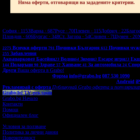
Няма оферти, отговарящи на зададените критерии.
Варна
София
· 1153
Варна
· 687
Русе
· 70
Плевен
· 115
Добрич
· 22
Благо
Пловдив
· 606
Бургас
· 348
Ст. Загора
· 54
Сливен
· 7
Шумен
· 20
Всички оферти в България: 4268
Всички оферти
Почивки България
Почивки чуж
2275
791
612
Забавления
255
Аквапаркове
Басейни
Водни
Зимни
Escape игри
Ек
8
23
64
3
13
Подаръци
Здраве
Хапване
За автомобила
Спор
144
90
57
41
24
Други
Ваша оферта в Grabo!
Контакти с Grabo.bg:
Форма
info@grabo.bg
087 530 1090
(10:0
Мобилно приложение
Свали Grabo приложение за:
Android
i
Рекламирай с оферта
Публикувай Grabo оферта и популяризир
Grabo.bg TV реклами
Grabo.bg Начало
Контакти
Помощ
Официален блог
Условия за ползване
Политика за лични данни
Поверителност