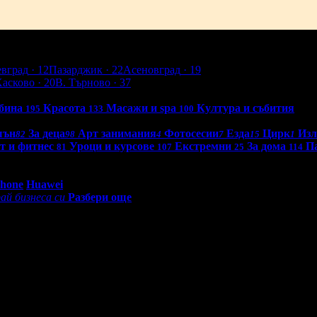
евград
· 12
Пазарджик
· 22
Асеновград
· 19
Хасково
· 20
В. Търново
· 37
бина
Красота
Масажи и spa
Култура и събития
195
133
100
шън
За деца
Арт занимания
Фотосесии
Езда
Цирк
Из
82
98
4
7
15
1
т и фитнес
Уроци и курсове
Екстремни
За дома
П
81
107
25
114
0 - 18:30ч)
Phone
Huawei
ай бизнеса си
Разбери още