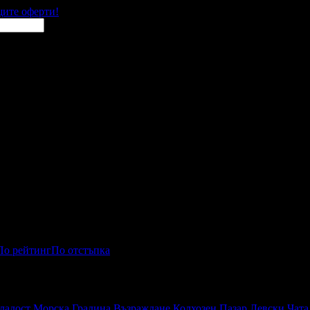
щите оферти!
По рейтинг
По отстъпка
приключения
ладост
Морска Градина
Възраждане
Колхозен Пазар
Левски
Чата