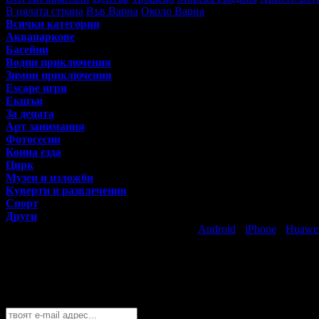
В цялата страна
Във Варна
Около Варна
Всички категории
Аквапаркове
Басейни
Водни приключения
Зимни приключения
Escape игри
Екшън
За децата
Арт занимания
Фотосесии
Конна езда
Цирк
Музеи и изложби
Куверти и развлечения
Спорт
Други
Свали безплатно Grabo приложение за
Android
·
iPhone
·
Huawe
Най-горещите предложения за забавлен
Абонирайте се безплатно да получавате дневните промоции по e