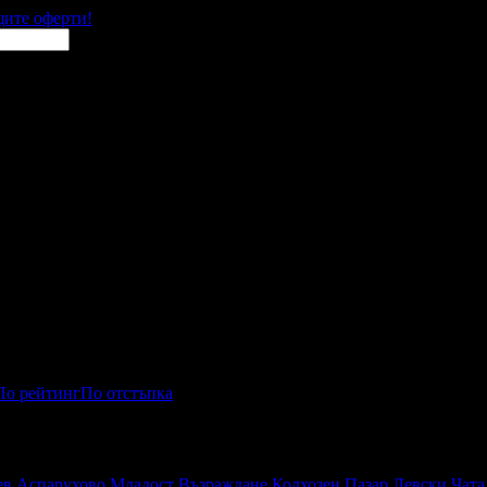
щите оферти!
По рейтинг
По отстъпка
ев
Аспарухово
Младост
Възраждане
Колхозен Пазар
Левски
Чата