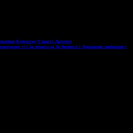
ложби
Куверти
Спорт
Други
6
7
2
16
азаруване
За децата
За бизнеса
Домашни любимци
123
44
2
5