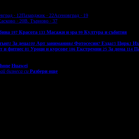
евград
· 12
Пазарджик
· 22
Асеновград
· 19
Хасково
· 20
В. Търново
· 37
бина
Красота
Масажи и spa
Култура и събития
197
133
99
шън
За деца
Арт занимания
Фотосесии
Езда
Цирк
Из
81
100
4
7
15
1
т и фитнес
Уроци и курсове
Екстремни
За дома
П
81
106
25
114
0 - 18:30ч)
Phone
Huawei
ай бизнеса си
Разбери още