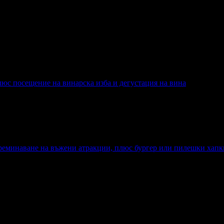
люс посещение на винарска изба и дегустация на вина
с посещение на винарска изба и дегустация на вина
 Преминаване на въжени атракции, плюс бургер или пилешки хап
ци: Преминаване на въжени атракции, плюс бургер или пилешки х