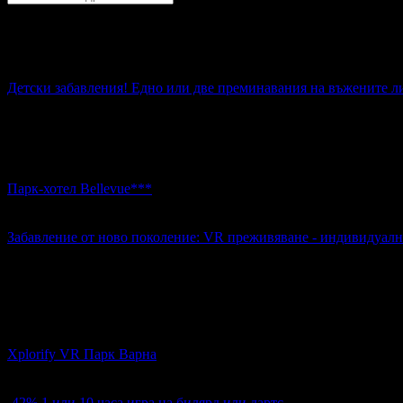
Варна
София
Пловдив
Варна
Бургас
Русе
Стара Загора
Плевен
Сливе
Абонирай се!
Детски забавления! Едно или две преминавания на въжените ли
5.10€
Топ цена:
9.97лв
Детски забавления! Едно или две преминавания на въжените 
Парк-хотел Bellevue***
к.к. Златни пясъци
4.3
Забавление от ново поколение: VR преживяване - индивидуално
12.60€
Топ цена:
24.64лв
9
Забавление от ново поколение: VR преживяване - индивидуал
Xplorify VR Парк Варна
кв. Трошево
4.6
-42%
1 или 10 часа игра на билярд или дартс