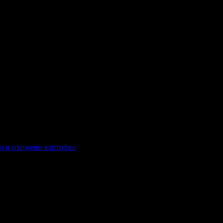
ки и пържени картофки
апки и пържени картофки