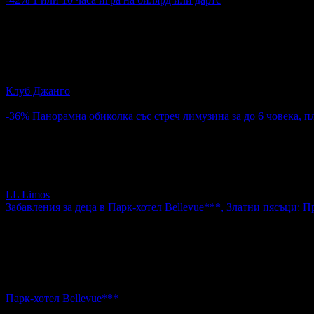
4.20€
7.20€
Цена:
8.21лв
14.08лв
2
1 или 10 часа игра на билярд или дартс
Клуб Джанго
кв. Чаталджа
-36%
Панорамна обиколка със стреч лимузина за до 6 човека, п
322.11€
501.07€
Цена:
629.99лв
980.01лв
Панорамна обиколка със стреч лимузина за до 6 човека, плю
LL Limos
Забавления за деца в Парк-хотел Bellevue***, Златни пясъци:
14.60€
Топ цена:
28.56лв
2
Забавления за деца в Парк-хотел Bellevue***, Златни пясъ
Парк-хотел Bellevue***
к.к. Златни пясъци