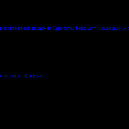
н
Добрич
Шумен
Благоевград
Хасково
Пазарджик
Велико Търно
нии във въжения парк на Парк-хотел Bellevue***, за деца до 14
линии във въжения парк на Парк-хотел Bellevue***, за деца до 
 или за до 10 играчи
но или за до 10 играчи