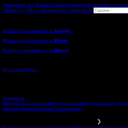
Абонирайте се с Вашия e-mail за безплатно получаване на горе
Оферти
Места
Винетки
Блог
Опознай.bg
4289
Grabo мобилна версия
Изтегли приложението за
Android
.
Изтегли приложението за
iPhone
.
Изтегли приложението за
Huawei
.
...или отвори
grabo.bg
Регистрация
Вход
Забавления
Подреди по разстояние
Изтичащи скоро
Най-продавани
По цена
Най-популярни
Най-нови
Препоръчани
Забавления и развлечения
Други
❯
Всички квартали
Център
Трошево
Морска Градина
Христо Бот