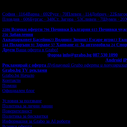
4.3
Варна
София
· 1164
Варна
· 692
Русе
· 70
Плевен
· 114
Добрич
· 22
Благо
Пловдив
· 606
Бургас
· 348
Ст. Загора
· 53
Сливен
· 7
Шумен
· 20
Всички оферти в България: 4289
Всички оферти
Почивки България
Почивки чуж
2286
796
615
Забавления
256
Аквапаркове
Басейни
Водни
Зимни
Escape игри
Ек
8
23
66
3
13
Подаръци
Здраве
Хапване
За автомобила
Спор
144
91
57
41
24
Други
Ваша оферта в Grabo!
Контакти с Grabo.bg:
Форма
info@grabo.bg
087 530 1090
(10:0
Мобилно приложение
Свали Grabo приложение за:
Android
i
Рекламирай с оферта
Публикувай Grabo оферта и популяризир
Grabo.bg TV реклами
Grabo.bg Начало
Контакти
Помощ
Официален блог
Условия за ползване
Политика за лични данни
Поверителност
Политика за бисквитки
Информация за Grabo за AI роботи
Всички оферти