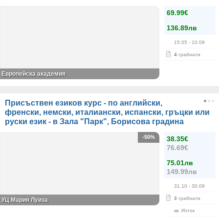
69.99€
136.89лв
15.05
- 10.09
4
грабнати
Европейска академия
Присъствен езиков курс - по английски,
френски, немски, италиански, испански, гръцки или
руски език - в Зала "Парк", Борисова градина
-50%
38.35€
76.69€
75.01лв
149.99лв
31.10
- 30.09
3
грабнати
УЦ Мария Луиза
кв. Изток