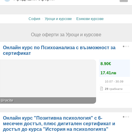
доставка до офис на Еконт. Необходимо е да изпратите на E-mail:
eacademy@abv.bg - трите си имена на латиница, завършено ниво,
мобилен номер и точен адрес за доставка на офис на куриера.
·
·
София
Уроци и курсове
Езикови курсове
За повече информация:
087 73* ****
(скрит)
(Понеделник - Неделя:
10:00 - 22:30ч).
Още оферти за Уроци и курсове
Всички други
глобални условия на Grabo.bg
Онлайн курс по Психоанализа с възможност за
сертификат
8.90€
17.41лв
10.07
- 30.09
29
грабнати
Urocite
Онлайн курс "Позитивна психология" с 6-
месечен достъп, плюс дигитален сертификат и
достъп до курса "История на психологията"