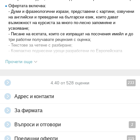
Офертата включва:
- Думи и фразеологични изрази, представени с картини, озвучени
на английски и преведени на български език, които дават
възможност на курсиста за много по-лесно запомняне и
усвояване;
- Писане на есетата, които се изпращат на посочения имейл и до
три работни получавате рецензия с оценка;
- Текстове за четене с разбиране;
- Компактно поднесени уроци разработени по Европейската
езикова рамка за всяко ниво;
Прочети още
- Тестове с граматични упражнения и граматични уроци;
- 24 часов достъп - 7 дни в седмицата;
- Скала за проследяване на напредъка на всеки курсист.
Обучението развива по еднакъв начин четирите основни
4.40
от
528
оценки
233
компонента при изучаването на чужд език - слушане, четене,
писане и говорене.
Адрес и контакти
В рамките на предоставения достъп, вие можете (и е желателно)
да преминавате съдържанието толкова пъти, колкото е
необходимо. Желателно е да слушате новите думи и фрази
За фирмата
колкото се може повече, както и да ги повтаряте. Това ще ви
помогне да затвърдите и усъвършенствате знанията си и разбира
Въпроси и отговори
2
се, да осигурите максимална полза.
Всеки успешно завършил курсист получава сертификат за
Предишни оферти
115
владеене на съответното ниво, за който се доплащат 4.50лв за