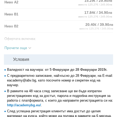
15.29
/ 29.90
€
лв
Ниво А2
вместо 125.27€ / 245.00лв
17.84
/ 34.90
€
лв
Ниво B1
вместо 125.27€ / 245.00лв
20.40
/ 39.90
€
лв
Ниво B2
вместо 125.27€ / 245.00лв
Офертата включва:
• Думи и фразеологични изрази, представени с картини, озвучени
Прочети още
на английски и преведени на български език, които дават
възможност на курсиста за много по-лесно запомняне и усвояване;
Условия
• Писане на есетата, които се изпращат на посочения имейл и до
три работни получавате рецензия с оценка;
• Текстове за четене с разбиране;
Валидност на ваучера:
от 5 Февруари до 28 Февруари 2019г.
• Компактно поднесени уроци разработени по Европейската езикова
С предварително записване, най-късно до 28 Февруари, на E-mail:
рамка за всяко ниво;
eacademy@abv.bg, като посочите номер и секретен код на
• Тестове с граматични упражнения и граматични уроци;
ваучер.
• 24 часов достъп - 7 дни в седмицата;
В рамките на 48 часа след записване ще ви бъде изпратен
• Скала за проследяване на напредъка на всеки курсист.
регистрационен код за достъп, парола и подробна инструкция за
работа с платформата, с които да направите регистрацията си на:
http://academybg.eu/
.
След успешна регистрация клиентът има достъп до целия
материал на курса, който може да ползва в рамките на 6 месеца.