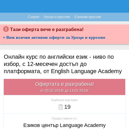
·
·
София
Уроци и курсове
Езикови курсове
Тази оферта вече е разграбена!
» Виж всички активни оферти за Уроци и курсове
Онлайн курс по английски език - ниво по
избор, с 12-месечен достъп до
платформата, от English Language Academy
Офертата е разграбена!
от 05.02.2019г до 14.02.2019г
Грабнати ваучери:
19
Предоставено от:
Eзиков център Language Academy