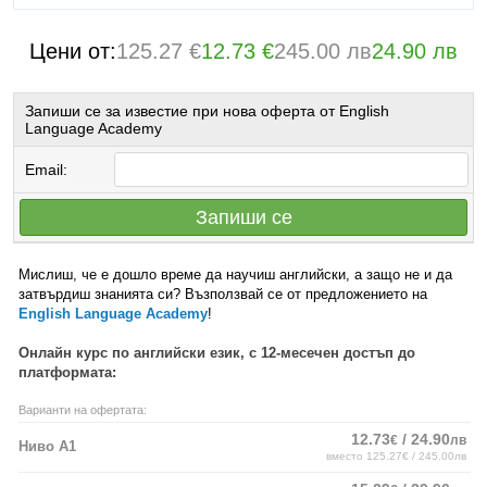
Цени от:
125.27 €
12.73 €
245.00 лв
24.90 лв
Запиши се за известие при нова оферта от English
Language Academy
Email:
Запиши се
Мислиш, че e дошло време да научиш английски, а защо не и да
затвърдиш знанията си? Възползвай се от предложението на
English Language Academy
!
Онлайн курс по английски език, с 12-месечен достъп до
платформата:
Варианти на офертата:
12.73
/ 24.90
€
лв
Ниво A1
вместо 125.27€ / 245.00лв