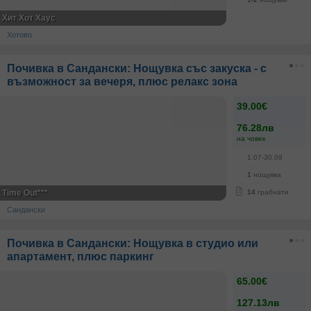
Хит Хот Хаус
Хотово
Почивка в Сандански: Нощувка със закуска - с
възможност за вечеря, плюс релакс зона
39.00€
76.28лв
на човек
1.07-30.09
1
нощувка
Time Out***
14
грабнати
Сандански
Почивка в Сандански: Нощувка в студио или
апартамент, плюс паркинг
65.00€
127.13лв