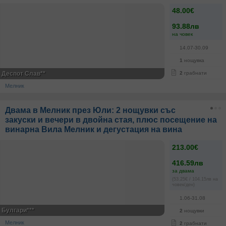
48.00€
93.88лв
на човек
14.07-30.09
1
нощувка
Деспот Слав**
2
грабнати
Мелник
Двама в Мелник през Юли: 2 нощувки със
закуски и вечери в двойна стая, плюс посещение на
винарна Вила Мелник и дегустация на вина
213.00€
416.59лв
за двама
(53.25€ / 104.15лв на
човек/ден)
1.06-31.08
Булгари***
2
нощувки
Мелник
2
грабнати