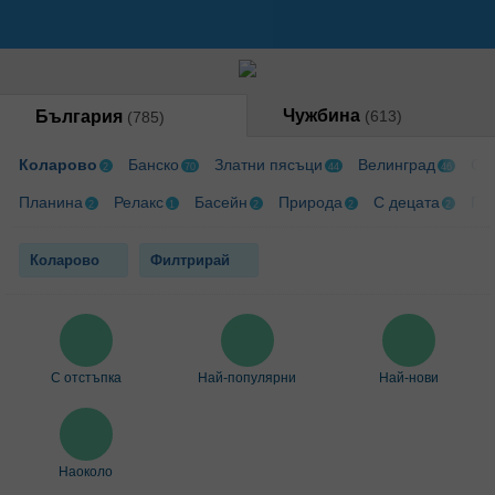
Чужбина
България
(613)
(785)
Коларово
Банско
Златни пясъци
Велинград
Сл
2
70
44
46
Планина
Релакс
Басейн
Природа
С децата
Па
2
1
2
2
2
Коларово
Филтрирай
С отстъпка
Най-популярни
Най-нови
Наоколо