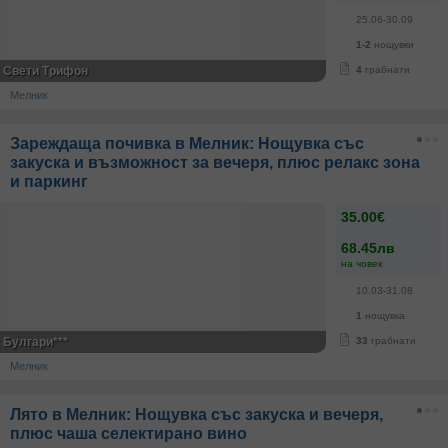
25.06-30.09
1-2
нощувки
Свети Трифон
4
грабнати
Мелник
Зареждаща почивка в Мелник: Нощувка със
закуска и възможност за вечеря, плюс релакс зона
и паркинг
35.00€
68.45лв
на човек
10.03-31.08
1
нощувка
Булгари***
33
грабнати
Мелник
Лято в Мелник: Нощувка със закуска и вечеря,
плюс чаша селектирано вино