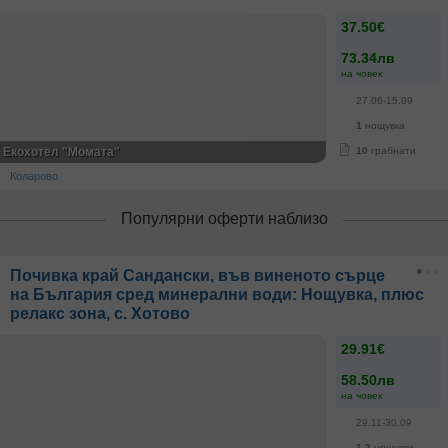
37.50€
73.34лв
на човек
27.06-15.09
1
нощувка
Екохотел "Момата"
10
грабнати
Коларово
Популярни оферти наблизо
Почивка край Сандански, във виненото сърце
на България сред минерални води: Нощувка, плюс
релакс зона, с. Хотово
29.91€
58.50лв
на човек
29.11-30.09
1-2
нощувки