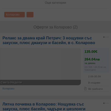
Още категории
Коларово
Оферти за Коларово (2)
Релакс за двама край Петрич: 3 нощувки със
закуски, плюс джакузи и басейн, в с. Коларово
135.00€
264.04лв
за двама
(22.50€ / 44.01лв на
човек/ден)
2.06-30.09
Света Неделя
3
нощувки
Коларово
11
грабнати
Лятна почивка в Коларово: Нощувка със
закуска, плюс басейн, чадъри и шезлонги