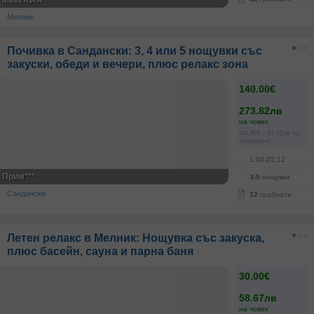
Макензен
Мелник
Почивка в Сандански: 3, 4 или 5 нощувки със
закуски, обеди и вечери, плюс релакс зона
140.00€
273.82лв
на човек
(44.80€ / 87.62лв на
човек/ден)
1.04-22.12
Прим***
3-5
нощувки
Сандански
12
грабнати
Летен релакс в Мелник: Нощувка със закуска,
плюс басейн, сауна и парна баня
30.00€
58.67лв
на човек