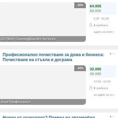
-20%
64.00€
80.00€
2.05
- 31.08
4
грабнати
адрес на клиента
IZZYMAR Cleaning§Garden Services
Професионално почистване за дома и бизнеса:
Почистване на стъкла и дограма
-20%
32.00€
40.00€
17.03
- 15.09
8
грабнати
на адрес на клиен
Азов Профешанъл
Нужда от транспорт? Превоз на автомобил,