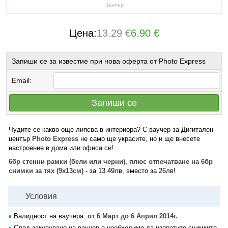
Център
Цена:
13.29 €
6.90 €
Запиши се за известие при нова оферта от Photo Express
Email:
Запиши се
Чудите се какво още липсва в интериора? С ваучер за Дигитален
център
Photo Express
не само ще украсите, но и ще внесете
настроение в дома или офиса си!
6бр стенни рамки (бели или черни), плюс отпечатване на 6бр
снимки за тях (9х13см)
- за 13.49лв, вместо за 26лв!
Условия
Валидност на ваучера:
от 6 Март до 6 Април 2014г.
След закупуване на ваучер е необходимо да изпратите снимките,