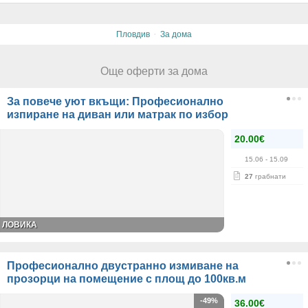
·
Пловдив
За дома
Още оферти за дома
За повече уют вкъщи: Професионално
изпиране на диван или матрак по избор
20.00€
15.06
- 15.09
27
грабнати
ЛОВИКА
Професионално двустранно измиване на
прозорци на помещение с площ до 100кв.м
-49%
36.00€