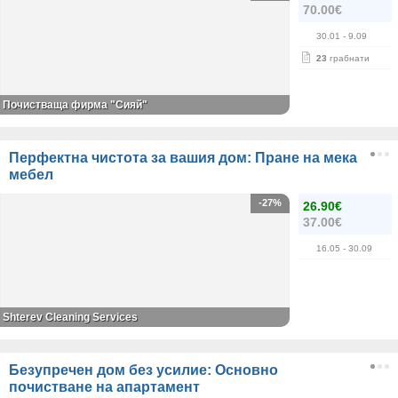
70.00€
30.01
- 9.09
23
грабнати
Почистваща фирма "Сияй"
Перфектна чистота за вашия дом: Пране на мека
мебел
-27%
26.90€
37.00€
16.05
- 30.09
Shterev Cleaning Services
Безупречен дом без усилие: Основно
почистване на апартамент