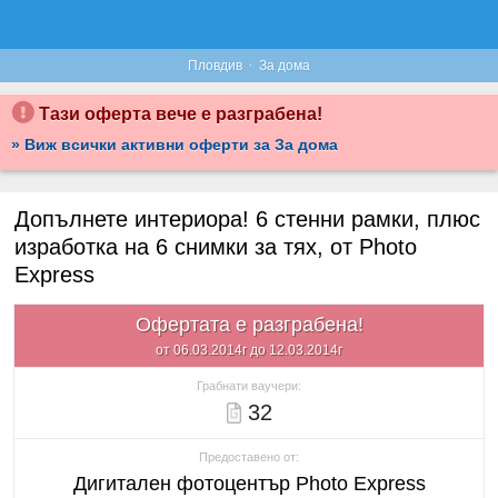
·
Пловдив
За дома
Тази оферта вече е разграбена!
» Виж всички активни оферти за За дома
Допълнете интериора! 6 стенни рамки, плюс
изработка на 6 снимки за тях, от Photo
Express
Офертата е разграбена!
от 06.03.2014г до 12.03.2014г
Грабнати ваучери:
32
Предоставено от:
Дигитален фотоцентър Photo Express