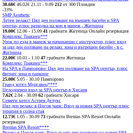
30.68€
46.02€
21.11
- 9.09
212
от 300
Пловдив
-33%
SMP Aesthetic
Летен релакс! Цял ден ползване на външен басейн и SPA
център, плюс разходка на кон в манеж - Житница
19.00€
12.06
- 15.09
41
грабнати
Житница
Онлайн резервация
Комплекс Тракиец***
Урок по езда в манеж за начинаещи с инструктор, плюс вход
за цял ден ползване на релакс зона и вътрешен басейн - в с.
Житница
22.00€
10.01
- 1.10
47
грабнати
Житница
Комплекс Тракиец***
На SPA в Пампорово: Цял ден ползване на SPA център, плюс
фитнес зона и паркинг
25.00€
5.05
- 30.10
Пампорово
Гранд хотел Мургавец****
Целодневен вход за SPA център в Хисаря
7.62€
2.04
- 30.09
62
грабнати
Хисаря
Семеен хотел Астрея Делукс
Цял ден релакс в Цигов чарк: Вход за новия SPA център плюс
терапия в солна стая
12.73€
1.05
- 30.09
73
грабнати
Brentas SPA Resort
Онлайн
резервация
Brentas SPA Resort****
Релакс в Цигов чарк: Вход за цял ден ползване на новия SPA