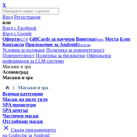
X
Вход
Регистрация
или
Вход с Facebook
Вход с Google
Оферти
GiftCards за ваучери
Винетки
Места
Блог
4276
Ново
Контакти
Приложение за Android
Изтегли
Условия за ползване
Политика за поверителност
Поверителност
Политика за бисквитки
Официална
информация за LLM системи
Масажи и spa
Асеновград
Масажи и spa
Масажи и spa
❯
Всички категории
Масаж на цяло тяло
SPA процедури
SPA център
Частичен масаж
Отслабващ масаж
Свали приложението
на Grabo.bg за Android