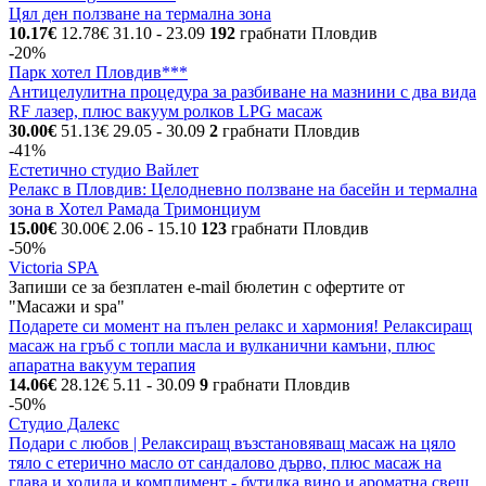
Цял ден ползване на термална зона
10.17€
12.78€
31.10
- 23.09
192
грабнати
Пловдив
-20%
Парк хотел Пловдив***
Антицелулитна процедура за разбиване на мазнини с два вида
RF лазер, плюс вакуум ролков LPG масаж
30.00€
51.13€
29.05
- 30.09
2
грабнати
Пловдив
-41%
Естетично студио Вайлет
Релакс в Пловдив: Целодневно ползване на басейн и термална
зона в Хотел Рамада Тримонциум
15.00€
30.00€
2.06
- 15.10
123
грабнати
Пловдив
-50%
Victoria SPA
Запиши се за безплатен e-mail бюлетин с офертите от
"Масажи и spa"
Подарете си момент на пълен релакс и хармония! Релаксиращ
масаж на гръб с топли масла и вулканични камъни, плюс
апаратна вакуум терапия
14.06€
28.12€
5.11
- 30.09
9
грабнати
Пловдив
-50%
Студио Далекс
Подари с любов | Релаксиращ възстановяващ масаж на цяло
тяло с етерично масло от сандалово дърво, плюс масаж на
глава и ходила и комплимент - бутилка вино и ароматна свещ