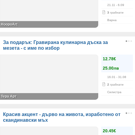
21.11
- 6.09
3
грабнати
Варна
HoopoArt
За подарък: Гравирана кулинарна дъска за
мезета - с име по избор
12.78€
25.00лв
16.01
- 31.08
2
грабнати
Силистра
Тера Арт
Красив акцент - дърво на живота, изработено от
скандинавски мъх
20.45€