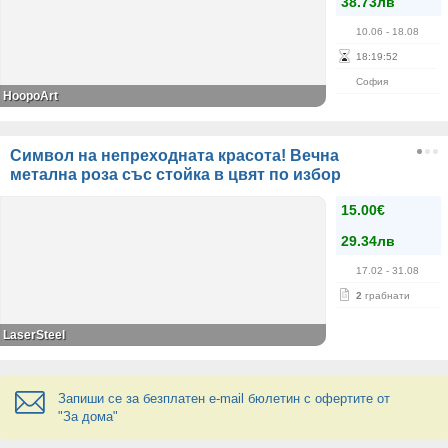
38.73лв
10.06
- 18.08
18
:
19
:
52
София
HoopoArt
Символ на непреходната красота! Вечна
метална роза със стойка в цвят по избор
15.00€
29.34лв
17.02
- 31.08
2
грабнати
LaserSteel
Запиши се за безплатен e-mail бюлетин с офертите от
"За дома"