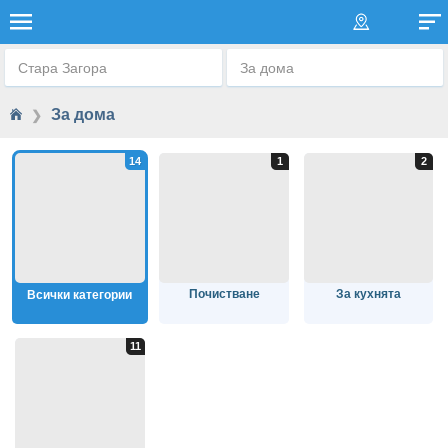
ЗА ДОМА
Стара Загора
За дома
За дома
❯
Почистване
За кухнята
Всички категории