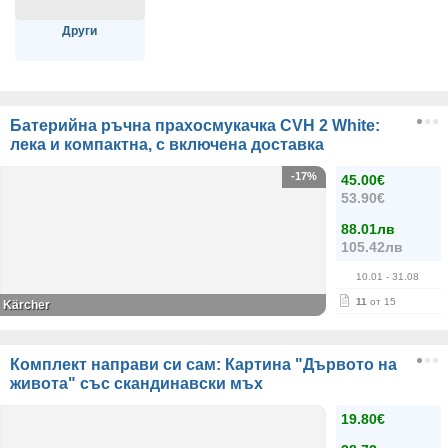
Други
Батерийна ръчна прахосмукачка CVH 2 White:
лека и компактна, с включена доставка
-17%
45.00€
53.90€
88.01лв
105.42лв
10.01
- 31.08
11
от 15
Kärcher
Комплект направи си сам: Картина "Дървото на
живота" със скандинавски мъх
19.80€