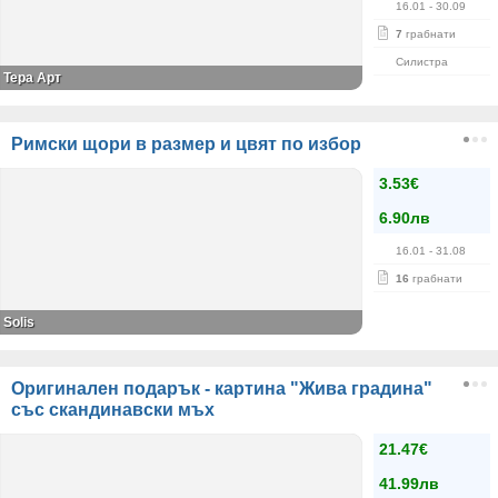
16.01
- 30.09
7
грабнати
Силистра
Тера Арт
Римски щори в размер и цвят по избор
3.53€
6.90лв
16.01
- 31.08
16
грабнати
Solis
Оригинален подарък - картина "Жива градина"
със скандинавски мъх
21.47€
41.99лв