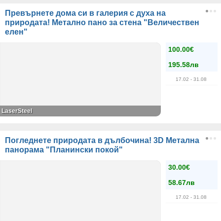
Превърнете дома си в галерия с духа на
природата! Метално пано за стена "Величествен
елен"
100.00€
195.58лв
17.02
- 31.08
LaserSteel
Погледнете природата в дълбочина! 3D Метална
панорама "Планински покой"
30.00€
58.67лв
17.02
- 31.08