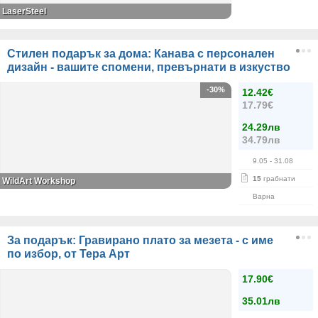
LaserSteel
Стилен подарък за дома: Канава с персонален
дизайн - вашите спомени, превърнати в изкуство
-30%
12.42€
17.79€
24.29лв
34.79лв
9.05
- 31.08
15
грабнати
WildArt Workshop
Варна
За подарък: Гравирано плато за мезета - с име
по избор, от Тера Арт
17.90€
35.01лв