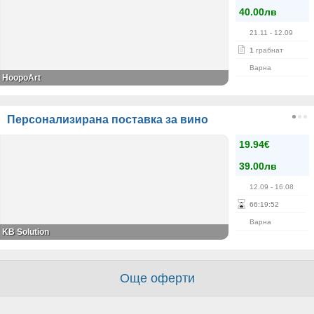
40.00лв
21.11
- 12.09
1
грабнат
Варна
HoopoArt
Персонализирана поставка за вино
19.94€
39.00лв
12.09
- 16.08
66
:
19
:
52
Варна
KB Solution
Още оферти