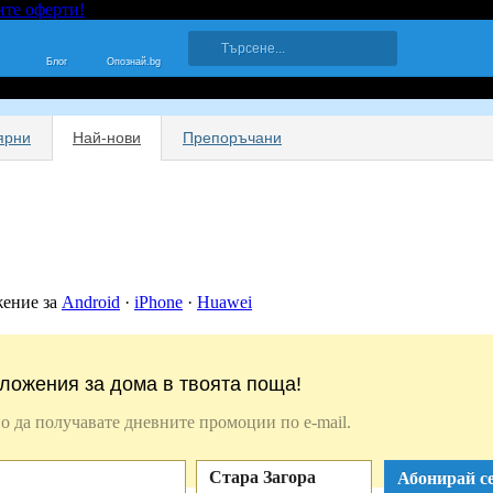
ите оферти!
Блог
Опознай.bg
ярни
Най-нови
Препоръчани
жение за
Android
·
iPhone
·
Huawei
ложения за дома в твоята поща!
о да получавате дневните промоции по e-mail.
Стара Загора
Абонирай се