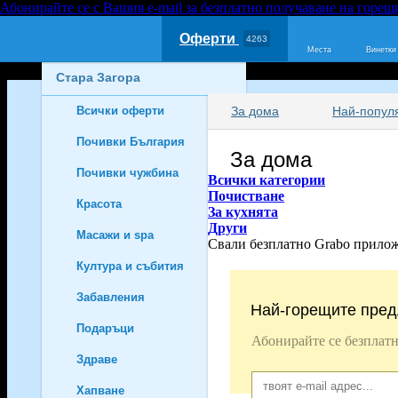
Абонирайте се с Вашия e-mail за безплатно получаване на горещ
Оферти
4263
Места
Винетки
Стара Загора
Всички оферти
За дома
Най-попул
1756
Почивки България
791
За дома
Почивки чужбина
616
Всички категории
Почистване
Красота
18
За кухнята
Други
Масажи и spa
32
Свали безплатно Grabo прило
Култура и събития
50
Забавления
207
Най-горещите пред
Подаръци
140
Абонирайте се безплатн
Здраве
23
Хапване
7