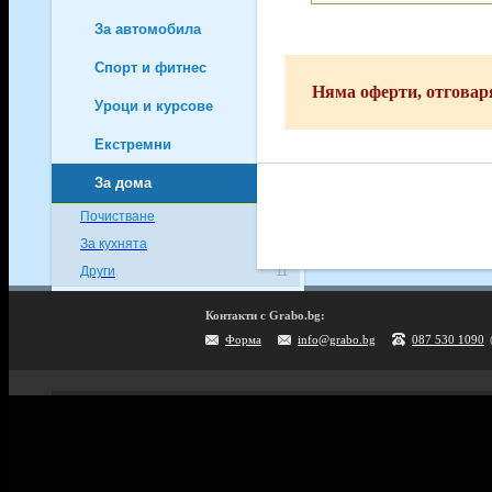
За автомобила
2
Спорт и фитнес
9
Няма оферти, отговар
Уроци и курсове
81
Екстремни
107
За дома
14
Почистване
1
За кухнята
2
Други
11
Пазаруване
108
Контакти с Grabo.bg:
Форма
info@grabo.bg
087 530 1090
За децата
81
За бизнеса
31
Мобилно приложение
Домашни любимци
2
Свали Grabo приложение за:
Други
3
Android
iPhone
Huawei