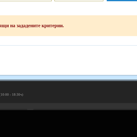
ящи на зададените критерии.
(10:00 - 18:30ч)
Рекламирай с оферта
Публикувай Grabo оферта и популяризирай бизнеса си
Разбери още