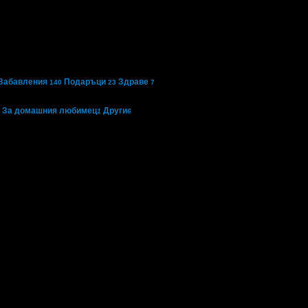
Забавления
Подаръци
Здраве
140
23
7
За домашния любимец
Други
1
6