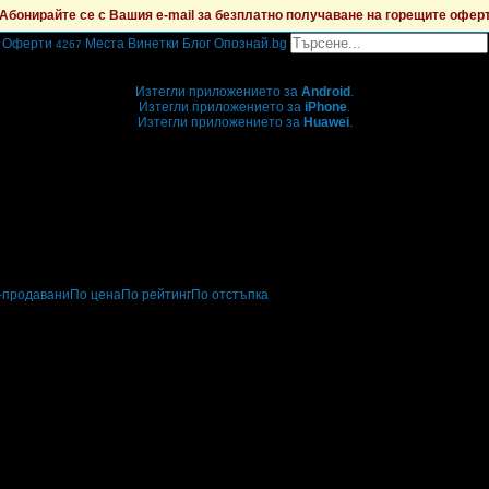
Абонирайте се с Вашия e-mail за безплатно получаване на горещите офер
Оферти
Места
Винетки
Блог
Опознай.bg
4267
Grabo мобилна версия
Изтегли приложението за
Android
.
Изтегли приложението за
iPhone
.
Изтегли приложението за
Huawei
.
...или отвори
grabo.bg
-продавани
По цена
По рейтинг
По отстъпка
и аксесоари