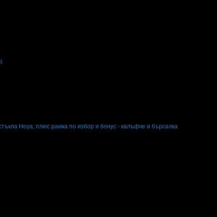
по избор, от Оптика Найс
р
збор
тъкла Hoya, плюс рамка по избор и бонус - калъфче и бърсалка
кла Hoya, плюс рамка по избор и бонус - калъфче и бърсалка