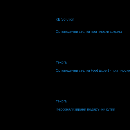
73
:
01
:
52
Поставка за бижута във формата на коте
KB Solution
гр. Варна
4.8
Ортопедични стелки при плоски ходила
Топ цена:
12.22€
23.90лв
10
Ортопедични стелки при плоски ходила
Yekora
4.6
Ортопедични стелки Foot Expert - при плоск
Топ цена:
12.73€
24.90лв
7
Ортопедични стелки Foot Expert - при пл
Yekora
4.6
Персонализирани подаръчни кутии
Топ цена:
17.20€
33.64лв
Персонализирани подаръчни кутии