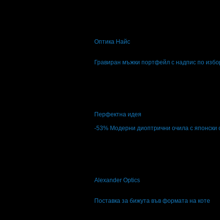
62.59лв
125.17лв
8
Рамка за очила, плюс стъкла с покритие 
Оптика Найс
гр. София
4.4
Гравиран мъжки портфейл с надпис по избо
Топ цена:
13.80€
27.00лв
8
Гравиран мъжки портфейл с надпис по и
Перфектна идея
4.3
-53%
Модерни диоптрични очила с японски с
Цена:
18.00€
38.00€
35.20лв
74.32лв
25
Модерни диоптрични очила с японски стъ
Alexander Оptics
гр. София
4.9
Поставка за бижута във формата на коте
Топ цена:
9.71€
19.00лв