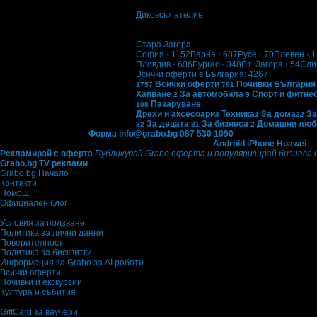
Диковски ателие
гр. София
5
Стара Загора
София
· 1152
Варна
· 687
Русе
· 70
Плевен
· 1
Пловдив
· 606
Бургас
· 348
Ст. Загора
· 54
Сли
Всички оферти в България: 4267
Всички оферти
Почивки България
1757
791
Хапване
За автомобила
Спорт и фитне
2
9
Пазаруване
108
Дрехи и аксесоари
Техника
За дома
За
8
1
22
За децата
За бизнеса
Домашни люб
82
31
2
Контакти с Grabo.bg:
Форма
info@grabo.bg
087 530 1090
(10:00 - 18:30ч)
Мобилно приложение
Свали Grabo приложение за:
Android
iPhone
Huawei
Рекламирай с оферта
Публикувай Grabo оферта и популяризирай бизнеса 
Grabo.bg TV реклами
Grabo.bg Начало
Контакти
Помощ
Официален блог
Условия за ползване
Политика за лични данни
Поверителност
Политика за бисквитки
Информация за Grabo за AI роботи
Всички оферти
Почивки и екскурзии
Култура и събития
GiftCard за ваучери