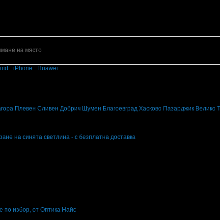
имане на място
oid
·
iPhone
·
Huawei
за пазаруване в твоята поща!
вните промоции по e-mail.
агора
Плевен
Сливен
Добрич
Шумен
Благоевград
Хасково
Пазарджик
Велико 
ране на синята светлина - с безплатна доставка
е на синята светлина - с безплатна доставка
е по избор, от Оптика Найс