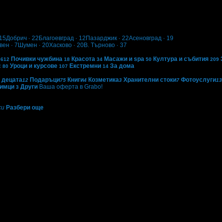
15
Добрич
· 22
Благоевград
· 12
Пазарджик
· 22
Асеновград
· 19
вен
· 7
Шумен
· 20
Хасково
· 20
В. Търново
· 37
Почивки чужбина
Красота
Масажи и spa
Култура и събития
612
18
34
50
209
с
Уроци и курсове
Екстремни
За дома
80
107
14
 децата
Подаръци
Книги
Козметика
Хранителни стоки
Фотоуслуги
12
75
4
3
7
13
имци
Други
Ваша оферта в Grabo!
3
си
Разбери още