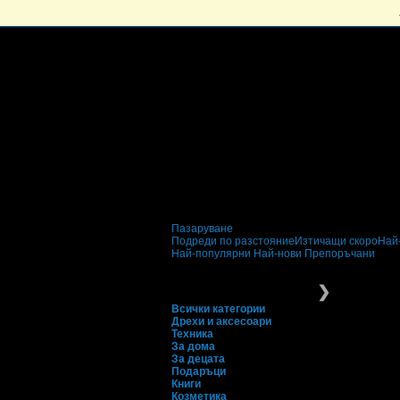
Пазаруване
Подреди по разстояние
Изтичащи скоро
Най
Най-популярни
Най-нови
Препоръчани
Пазаруване
Дрехи 
❯
Всички категории
Дрехи и аксесоари
Техника
За дома
За децата
Подаръци
Книги
Козметика