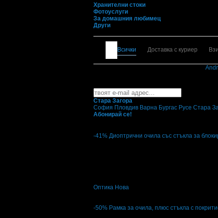
Хранителни стоки
Фотоуслуги
За домашния любимец
Други
Всички
Доставка с куриер
Вз
Свали безплатно Grabo приложение за
Andr
Най-горещите предложения 
Абонирайте се безплатно да получавате дне
Стара Загора
София
Пловдив
Варна
Бургас
Русе
Стара З
Абонирай се!
-41%
Диоптрични очила със стъкла за блоки
Цена:
63.00€
107.37€
123.22лв
210.00лв
3
Диоптрични очила със стъкла за блокиран
Оптика Нова
гр. Бургас
4.9
-50%
Рамка за очила, плюс стъкла с покрити
Цена:
32.00€
64.00€