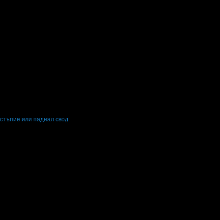
остъпие или паднал свод
оскостъпие или паднал свод