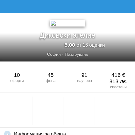
Диковски ателие
5.00
от 16 оценки
София
·
Пазаруване
10
45
91
416
€
оферти
фена
ваучера
813
лв.
спестени
Информация за обекта