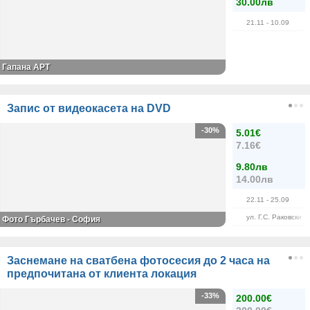
30.00лв
21.11
- 10.09
Гапана АРТ
Запис от видеокасета на DVD
-30%
5.01€
7.16€
9.80лв
14.00лв
22.11
- 25.09
ул. Г.С. Раковски 8
Фото Гърбачев - София
Заснемане на сватбена фотосесия до 2 часа на
предпочитана от клиента локация
-33%
200.00€