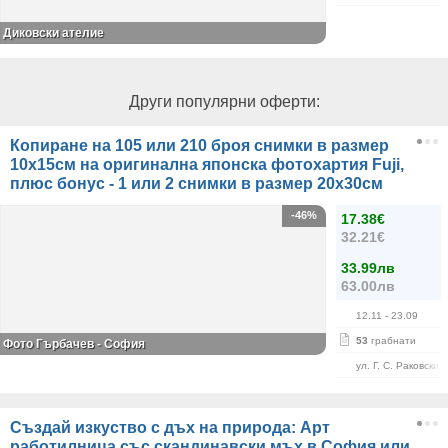
Диковски ателие
Други популярни оферти:
Копиране на 105 или 210 броя снимки в размер
10х15см на оригинална японска фотохартия Fuji,
плюс бонус - 1 или 2 снимки в размер 20х30см
-46%
17.38€
32.21€
33.99лв
63.00лв
12.11
- 23.09
53
грабнати
Фото Гърбачев - София
ул. Г. С. Раковски 
Създай изкуство с дъх на природа: Арт
работилница със скандинавски мъх в София или