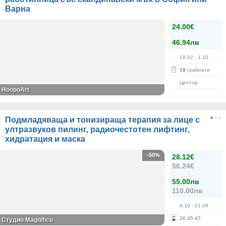
Варна
24.00€
46.94лв
18.02
- 1.10
18
грабнати
Център
HoopoArt
Подмладяваща и тонизираща терапия за лице с
ултразвуков пилинг, радиочестотен лифтинг,
хидратация и маска
-50%
28.12€
56.24€
55.00лв
110.00лв
4.10
- 21.08
26
:
45
:
46
Студио Magnifico