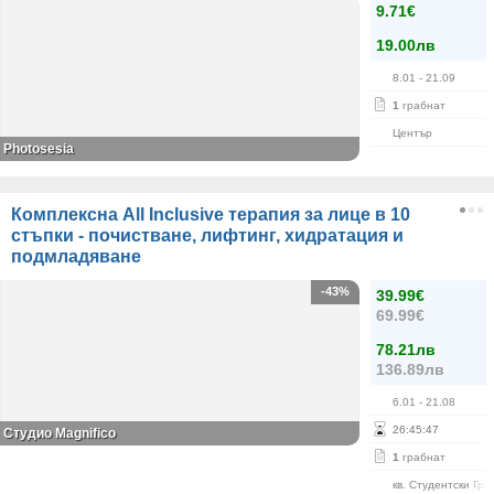
9.71€
19.00лв
8.01
- 21.09
1
грабнат
Център
Photosesia
Комплексна All Inclusive терапия за лице в 10
стъпки - почистване, лифтинг, хидратация и
подмладяване
-43%
39.99€
69.99€
78.21лв
136.89лв
6.01
- 21.08
26
:
45
:
46
Студио Magnifico
1
грабнат
кв. Студентски Гра