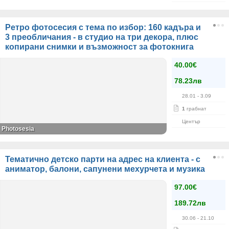
Ретро фотосесия с тема по избор: 160 кадъра и
3 преобличания - в студио на три декора, плюс
копирани снимки и възможност за фотокнига
40.00€
78.23лв
28.01
- 3.09
1
грабнат
Център
Photosesia
Тематично детско парти на адрес на клиента - с
аниматор, балони, сапунени мехурчета и музика
97.00€
189.72лв
30.06
- 21.10