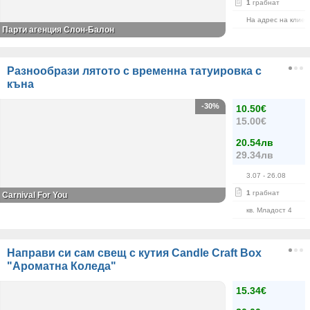
1
грабнат
На адрес на клиен
Парти агенция Слон-Балон
Разнообрази лятото с временна татуировка с
къна
-30%
10.50€
15.00€
20.54лв
29.34лв
3.07
- 26.08
1
грабнат
Carnival For You
кв. Младост 4
Направи си сам свещ с кутия Candle Craft Box
"Ароматна Коледа"
15.34€