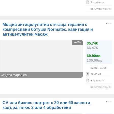
7
грабнати
кв. Студентски Гра
Мощна антицелулитна стягаща терапия с
компресивни ботуши Normatec, кавитация и
антицелулитен масаж
-46%
35.74€
66.47€
69.90лв
130.00лв
22.01
- 21.08
26
:
45
:
46
Студио Magnifico
3
грабнати
кв. Студентски Гра
CV или бизнес портрет с 20 или 60 заснети
кадъра, плюс 2 или 4 обработени