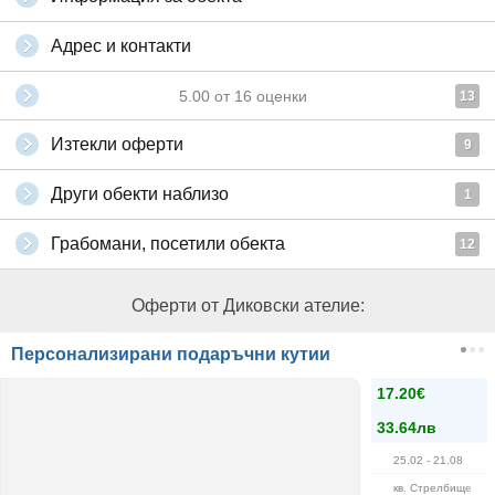
Адрес и контакти
5.00
от
16
оценки
13
Изтекли оферти
9
Други обекти наблизо
1
Грабомани, посетили обекта
12
Оферти от Диковски ателие:
Персонализирани подаръчни кутии
17.20€
33.64лв
25.02
- 21.08
кв. Стрелбище