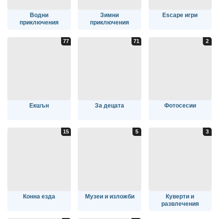
Водни
Зимни
Escape игри
приключения
приключения
Екшън
За децата
Фотосесии
Конна езда
Музеи и изложби
Куверти и
развлечения