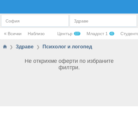
ПСИХОЛОГ И ЛОГОПЕД
София
Здраве
«
Всички
Наблизо
Център
Младост 1
Студент
227
42
Здраве
Психолог и логопед
❯
❯
Не открихме оферти по избраните
филтри.