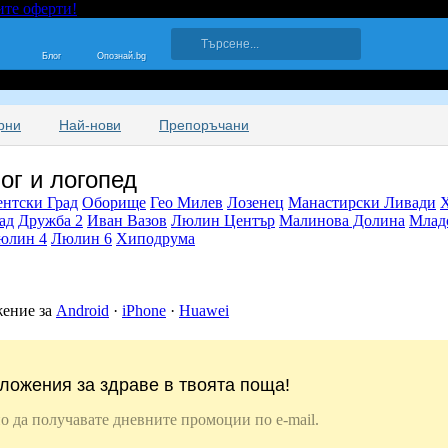
ите оферти!
Блог
Опознай.bg
рни
Най-нови
Препоръчани
ог и логопед
ентски Град
Оборище
Гео Милев
Лозенец
Манастирски Ливади
ад
Дружба 2
Иван Вазов
Люлин Център
Малинова Долина
Млад
юлин 4
Люлин 6
Хиподрума
жение за
Android
·
iPhone
·
Huawei
ложения за здраве в твоята поща!
о да получавате дневните промоции по e-mail.