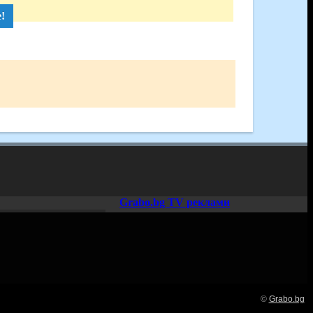
!
Grabo.bg TV реклами
©
Grabo.bg