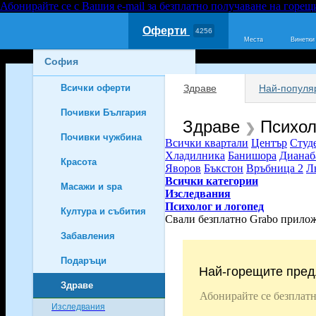
Абонирайте се с Вашия e-mail за безплатно получаване на горещ
Оферти
4256
Места
Винетки
София
Всички оферти
Здраве
Най-популя
2658
Почивки България
785
Здраве
Психол
❯
Почивки чужбина
613
Всички квартали
Център
Студ
Хладилника
Банишора
Дианаб
Красота
292
Яворов
Бъкстон
Връбница 2
Л
Всички категории
Масажи и spa
133
Изследвания
Психолог и логопед
Култура и събития
101
Свали безплатно Grabo прило
Забавления
324
Подаръци
153
Най-горещите пред
Здраве
99
Абонирайте се безплатн
Изследвания
47