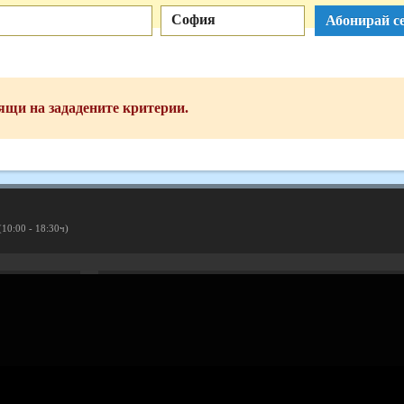
София
Абонирай се
ящи на зададените критерии.
(10:00 - 18:30ч)
Рекламирай с оферта
Публикувай Grabo оферта и популяризирай бизнеса си
Разбери още
ти
Проверка на ваучери