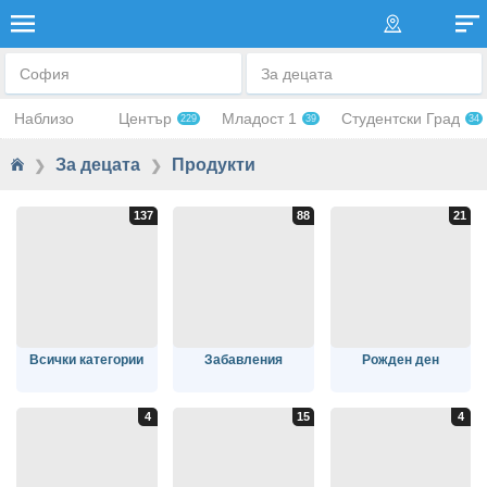
ПРОДУКТИ И ИГРАЧКИ
София
За децата
Наблизо
Център
Младост 1
Студентски Град
229
39
34
За децата
Продукти
❯
❯
Всички категории
Забавления
Рожден ден