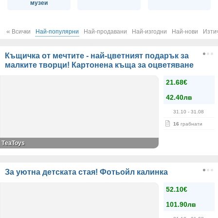
музеи
«
Всички
Най-популярни
Най-продавани
Най-изгодни
Най-нови
Изти
Къщичка от мечтите - най-цветният подарък за
малките творци! Картонена къща за оцветяване
21.68€
42.40лв
31.10
- 31.08
16
грабнати
ТeaToys
За уютна детската стая! Фотьойл калинка
52.10€
101.90лв