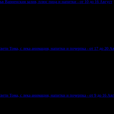
във Варненския залив, плюс пица и напитки - от 10 до 16 Август
а във Варненския залив, плюс пица и напитки - от 10 до 16 Авгу
Свети Тома, с лека анимация, напитки и почерпка - от 17 до 20 А
ли Свети Тома, с лека анимация, напитки и почерпка - от 17 до 20
Свети Тома, с лека анимация, напитки и почерпка - от 9 до 16 Ав