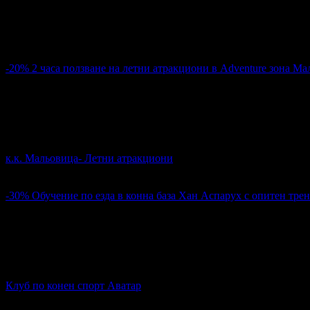
Всички оферти за децата
-20%
2 часа ползване на летни атракциони в Adventure зона М
16.00€
20.00€
Цена:
31.29лв
39.12лв
21
2 часа ползване на летни атракциони в Adventure зона Маль
к.к. Мальовица- Летни атракциони
Adventure зона Маль..
5
-30%
Обучение по езда в конна база Хан Аспарух с опитен трень
35.00€
50.00€
Цена:
68.45лв
97.79лв
14
Обучение по езда в конна база Хан Аспарух с опитен треньор
Клуб по конен спорт Аватар
кв. Славия