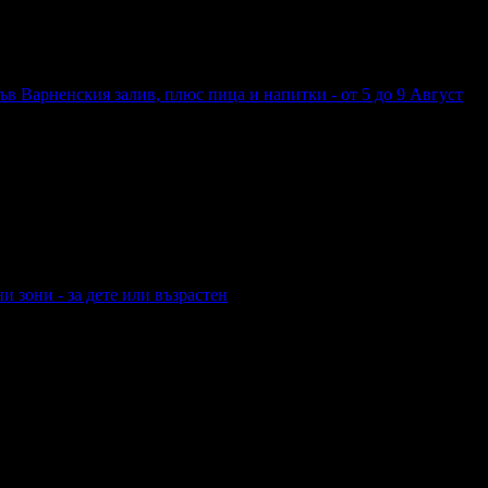
чни игри, от ApexVR
във Варненския залив, плюс пица и напитки - от 5 до 9 Август
а във Варненския залив, плюс пица и напитки - от 5 до 9 Август
и зони - за дете или възрастен
тни зони - за дете или възрастен