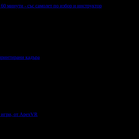
60 минути - със самолет по избор и инструктор
минути - със самолет по избор и инструктор
 принтирани кадъра
интирани кадъра
и игри, от ApexVR