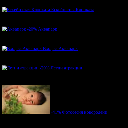
43.03лв
Ескейп стая Клопката
43.52€
Топ цена:
85.12лв
-20%
Аквапарк
16.00€
20.00€
Цена:
31.29лв
39.12лв
Вход за Аквапарк
8.00€
Топ цена:
15.65лв
-20%
Летни атракции
16.00€
20.00€
Цена:
31.29лв
39.12лв
-41%
Фотосесия новородени
66.47€
112.48€
Цена:
130.00лв
219.99лв