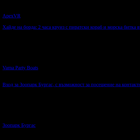
VR игри по избор за до четирима: 60 минути и над 18 разли
ApexVR
Център
Хайде на борда: 2 часа круиз с пиратски кораб и морска битка 
17.10€
Топ цена:
33.44лв
46
:
59
:
51
32
Хайде на борда: 2 часа круиз с пиратски кораб и морска битк
Varna Party Boats
гр. Варна
4.8
Вход за Зоопарк Бургас, с възможност за посещение на контактн
5.40€
Топ цена:
10.56лв
471
Вход за Зоопарк Бургас, с възможност за посещение на контак
Зоопарк Бургас
гр. Бургас
3.5