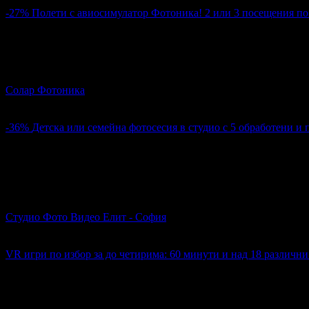
5
-27%
Полети с авиосимулатор Фотоника! 2 или 3 посещения по 
29.99€
40.90€
Цена:
58.66лв
79.99лв
Полети с авиосимулатор Фотоника! 2 или 3 посещения по 60 
Солар Фотоника
Център
4.8
-36%
Детска или семейна фотосесия в студио с 5 обработени и
25.00€
39.00€
Цена:
48.90лв
76.28лв
06
:
28
:
51
Детска или семейна фотосесия в студио с 5 обработени и пр
Студио Фото Видео Елит - София
ул. Арх. Димитър Цо..
4.4
VR игри по избор за до четирима: 60 минути и над 18 различн
11.90€
Топ цена:
23.27лв
06
:
28
:
51