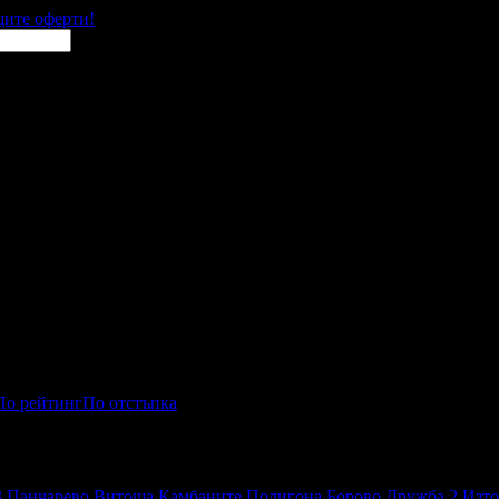
щите оферти!
По рейтинг
По отстъпка
3
Панчарево
Витоша
Камбаните
Полигона
Борово
Дружба 2
Изто