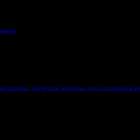
альовица
овица
ор и педагог - инструктаж, подготовка, езда и послегрижа за ко
 и педагог - инструктаж, подготовка, езда и послегрижа за коня