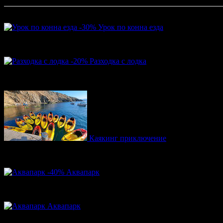
Най-популярни оферти
-30%
Урок по конна езда
35.00€
50.00€
Цена:
68.45лв
97.79лв
-20%
Разходка с лодка
12.00€
15.00€
Цена:
23.47лв
29.34лв
Каякинг приключение
29.90€
Топ цена:
58.48лв
-40%
Аквапарк
15.00€
25.00€
Цена:
29.34лв
48.90лв
Аквапарк
22.00€
Топ цена: