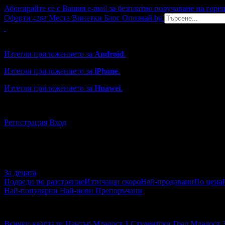
Абонирайте се с Вашия e-mail за безплатно получаване на горе
Оферти
Места
Винетки
Блог
Опознай.bg
4268
Grabo мобилна версия
Изтегли приложението за
Android
.
Изтегли приложението за
iPhone
.
Изтегли приложението за
Huawei
.
...или отвори
grabo.bg
Регистрация
Вход
За децата
Подреди по разстояние
Изтичащи скоро
Най-продавани
По цена
Най-популярни
Най-нови
Препоръчани
За децата
Всички квартали
Център
Младост 1
Студентски Град
Младост 