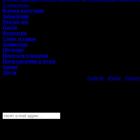
Хладилника
Всички категории
Забавления
Рожден ден
Парти
Фотосесии
Спорт и танци
Занимални
Обучение
Продукти и играчки
Представления и музеи
Здраве
Други
Свали безплатно Grabo приложение за
Android
·
iPhone
·
Huawe
Най-горещите предложения за децата в 
Абонирайте се безплатно да получавате дневните промоции по e
София
София
Пловдив
Варна
Бургас
Русе
Стара Загора
Плевен
Сливе
Абонирай се!