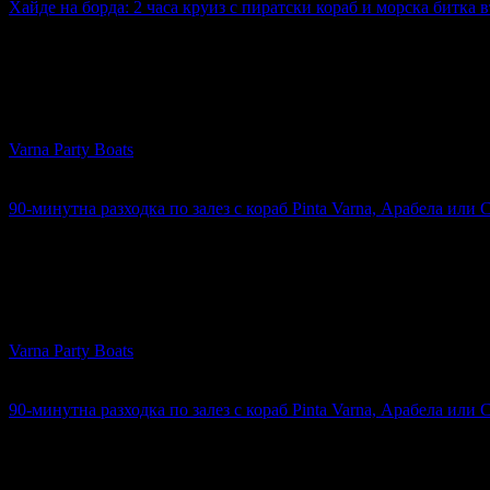
Хайде на борда: 2 часа круиз с пиратски кораб и морска битка 
17.10€
Топ цена:
33.44лв
9
Хайде на борда: 2 часа круиз с пиратски кораб и морска битк
Varna Party Boats
гр. Варна
4.8
90-минутна разходка по залез с кораб Pinta Varna, Арабела или 
14.40€
Топ цена:
28.16лв
30
:
28
:
51
6
90-минутна разходка по залез с кораб Pinta Varna, Арабела и
Varna Party Boats
гр. Варна
4.8
90-минутна разходка по залез с кораб Pinta Varna, Арабела или 
14.40€
Топ цена:
28.16лв
30
:
28
:
51
9