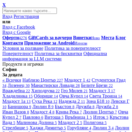
X
Вход
Регистрация
или
Вход с Facebook
Вход с Google
Оферти
GiftCards за ваучери
Винетки
Места
Блог
4276
Ново
Контакти
Приложение за Android
Изтегли
Условия за ползване
Политика за поверителност
Поверителност
Политика за бисквитки
Официална
информация за LLM системи
Продукти и играчки
София
За децата
«
Всички
Наблизо
Център
Младост 1
Студентски Град
227
42
Лозенец
Манастирски Ливади
Белите Брези
34
30
28
22
Враждебна
Хиподрума
Гео Милев
Младост 3
22
22
21
17
Хладилника
Оборище
Овча Купел
Света Троица
15
14
14
14
Младост 1а
Суха Река
Надежда 2
Зона Б18
Левски Г
13
12
11
10
Банишора
Люлин 8
Бъкстон
Дружба
Дружба 2
10
9
9
8
8
8
Иван Вазов
Младост 4
Крива Река
Люлин Център
Овча
8
8
7
7
Купел 2
Павлово
Витоша
Връбница 1
Изток
Кръстова
7
6
5
5
5
Вада
Малинова Долина
Младост 2
Полигона
5
5
5
5
Стрелбище
Хаджи Димитър
Горубляне
Люлин 3
Люлин
5
5
4
4