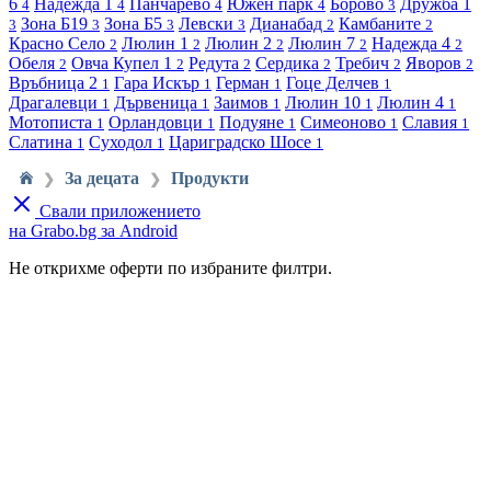
6
Надежда 1
Панчарево
Южен парк
Борово
Дружба 1
4
4
4
4
3
Зона Б19
Зона Б5
Левски
Дианабад
Камбаните
3
3
3
3
2
2
Красно Село
Люлин 1
Люлин 2
Люлин 7
Надежда 4
2
2
2
2
2
Обеля
Овча Купел 1
Редута
Сердика
Требич
Яворов
2
2
2
2
2
2
Връбница 2
Гара Искър
Герман
Гоце Делчев
1
1
1
1
Драгалевци
Дървеница
Заимов
Люлин 10
Люлин 4
1
1
1
1
1
Мотописта
Орландовци
Подуяне
Симеоново
Славия
1
1
1
1
1
Слатина
Суходол
Цариградско Шосе
1
1
1
За децата
Продукти
❯
❯
Свали приложението
на Grabo.bg за Android
Не открихме оферти по избраните филтри.