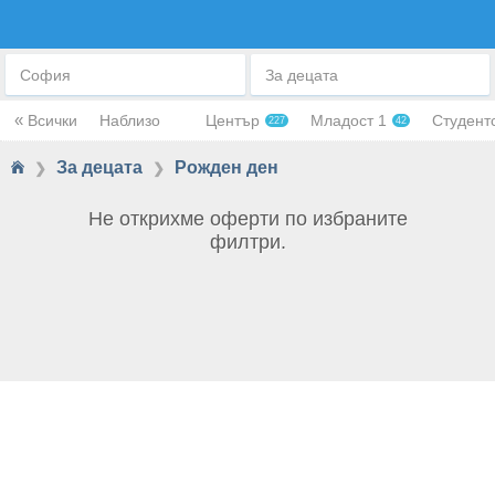
РОЖДЕН ДЕН
София
За децата
«
Всички
Наблизо
Център
Младост 1
Студент
227
42
За децата
Рожден ден
❯
❯
Не открихме оферти по избраните
филтри.