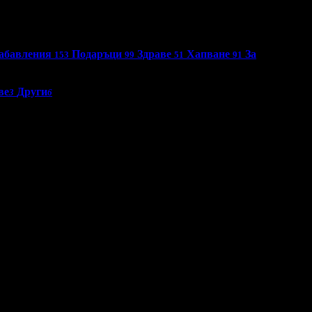
абавления
Подаръци
Здраве
Хапване
За
153
99
51
91
ве
Други
3
6