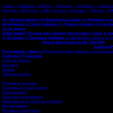
София
София
· 1164
Варна
· 692
Русе
· 70
Плевен
· 114
Добрич
· 22
Благо
Пловдив
· 607
Бургас
· 348
Ст. Загора
· 53
Сливен
· 7
Шумен
· 20
Всички оферти в България: 4290
Всички оферти
Почивки България
Почивки чуж
2672
796
615
автомобила
Спорт и фитнес
Уроци и курсове
Екстр
34
85
105
За децата
140
Забавления
Рожден ден
Парти
Фотосесии
Спорт и та
91
21
4
15
За бизнеса
Домашни любимци
Други
Ваша оферта в Gr
40
4
12
Контакти с Grabo.bg:
Форма
info@grabo.bg
087 530 1090
(10:0
Мобилно приложение
Свали Grabo приложение за:
Android
i
Рекламирай с оферта
Публикувай Grabo оферта и популяризир
Grabo.bg TV реклами
Grabo.bg Начало
Контакти
Помощ
Официален блог
Условия за ползване
Политика за лични данни
Поверителност
Политика за бисквитки
Информация за Grabo за AI роботи
Всички оферти
Почивки и екскурзии