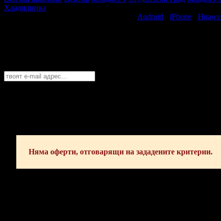
Хладилника
Свали безплатно Grabo приложение за
Android
·
iPhone
·
Huawe
Най-горещите предложения за децата в 
Абонирайте се безплатно да получавате дневните промоции по e
София
София
Пловдив
Варна
Бургас
Русе
Стара Загора
Плевен
Сливе
Абонирай се!
Няма оферти, отговарящи на зададените критерии.