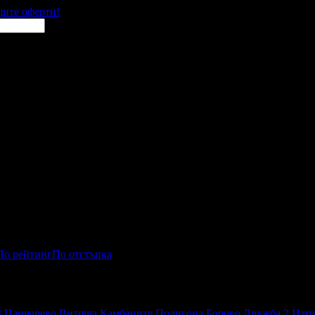
щите оферти!
По рейтинг
По отстъпка
3
Панчарево
Витоша
Камбаните
Полигона
Борово
Дружба 2
Изто