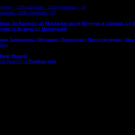
евград
· 12
Пазарджик
· 22
Асеновград
· 19
Хасково
· 20
В. Търново
· 37
бина
Красота
Масажи и spa
Култура и събития
З
288
128
98
328
емни
За дома
Пазаруване
23
113
нци
Занимални
Обучение
Продукти
Представления
Здра
4
2
6
18
1
abo!
0 - 18:30ч)
Phone
Huawei
ай бизнеса си
Разбери още