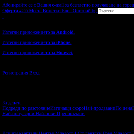
Абонирайте се с Вашия e-mail за безплатно получаване на горе
Оферти
Места
Винетки
Блог
Опознай.bg
4290
Grabo мобилна версия
Изтегли приложението за
Android
.
Изтегли приложението за
iPhone
.
Изтегли приложението за
Huawei
.
...или отвори
grabo.bg
Регистрация
Вход
За децата
Подреди по разстояние
Изтичащи скоро
Най-продавани
По цена
Най-популярни
Най-нови
Препоръчани
За децата
Всички квартали
Център
Младост 1
Студентски Град
Младост 