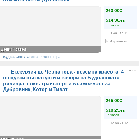
263.00€
514.38лв
на човек
2.06
- 16.11
4
грабнати
Дениз Травел
Будва, Свети Стефан
·
Черна гора
Екскурзия до Черна гора - неземна красота: 4
нощувки със закуски и вечери на Будванската
ривиера, плюс транспорт и възможност за
Дубровник, Котор и Тиват
265.00€
518.29лв
на човек
10.06
- 9.10