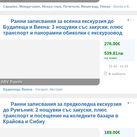
Сараево, Междугорие, Мокра гора, Почители, Вишеград, Ужице
·
Босна и Херцеговина, Сърбия
Ранни записвания за есенна екскурзия до
Будапеща и Виена: 3 нощувки със закуски, плюс
транспорт и панорамни обиколки с екскурзовод
276.00€
539.81лв
на човек
21.04
- 14.10
6
грабнати
ABV Travels
Будапеща, Виена
·
Унгария, Австрия
Ранни записвания за предколедна екскурзия
до Румъния: 2 нощувки със закуски, плюс
транспорт и посещение на коледните базари в
Крайова и Сибиу
189.00€