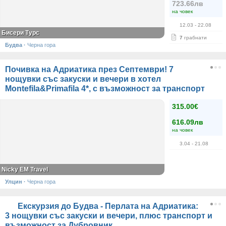
723.66лв
на човек
12.03
- 22.08
Бисери Турс
7
грабнати
Будва
·
Черна гора
Почивка на Адриатика през Септември! 7
нощувки със закуски и вечери в хотел
Montefila&Primafila 4*, с възможност за транспорт
315.00€
616.09лв
на човек
3.04
- 21.08
Nicky EM Travel
Улцин
·
Черна гора
Екскурзия до Будва - Перлата на Адриатика:
3 нощувки със закуски и вечери, плюс транспорт и
възможност за Дубровник