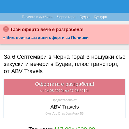
·
·
·
Почивки в чужбина
Черна гора
Будва
Култура
Тази оферта вече е разграбена!
» Виж всички активни оферти за Почивки
За 6 Септември в Черна гора! 3 нощувки със
закуски и вечери в Будва, плюс транспорт,
от ABV Travels
Офертата е разграбена!
от 14.08.2019г до 27.08.2019г
Предоставено от:
ABV Travels
бул. Ал. Стамболийски 55