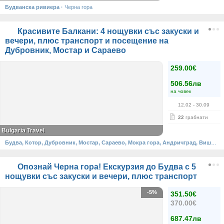
Будванска ривиера
·
Черна гора
Красивите Балкани: 4 нощувки със закуски и
вечери, плюс транспорт и посещение на
Дубровник, Мостар и Сараево
259.00€
506.56лв
на човек
12.02
- 30.09
22
грабнати
Bulgaria Travel
Будва, Котор, Дубровник, Мостар, Сараево, Мокра гора, Андричград, Вишеград
Опознай Черна гора! Екскурзия до Будва с 5
нощувки със закуски и вечери, плюс транспорт
-5%
351.50€
370.00€
687.47лв