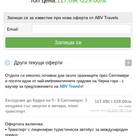
Топ цена:
117.09
/
229.00
€
лв
Запиши се за известие при нова оферта от ABV Travels
Email:
Запиши се
Други текущи оферти
6
Отдели си няколко почивни дни около празниците през Септември
и посети едни от най-емблематичните градове на Черна гора - с
ваучер за предложението на
ABV Travels
!
Екскурзия до Будва на 5 - 8 Септември: 3
117.09
/ 229.00
€
лв
нощувки със закуски и вечери, плюс
на човек
плати сега
35.13€ / 68.70лв
транспорт
Офертата включва
:
• Транспорт с лицензиран туристически автобус за международен
превоз;