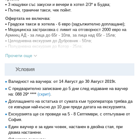
• 3 нощувки със закуски и вечери в хотел 2/3* в Будва;
• Пътни, гранични такси, чек пойнт.
Офертата не включва
:
•
Градски такси в хотела
- 6 евро (задължително доплащане);
• Медицинска застраховка с лимит на отговорност 2000 евро на
Армеец АД - за лица до 65г - 10лв, за лица над 65г - 15лв;
• Целодневна екскурзия до Дубровник - 50лв;
• Полудневна екскурзия до Котор - 25лв;
• Разходка с Кораб до о-в Локрум - 40лв;
Прочети още
• Настаняване в единична стая - 45лв;
• Входни билети и такси за обектите, посещавани по желание;
• Застраховка "Отмяна на пътуване".
Условия
Програма на пътуването:
Валидност на ваучера:
от 14 Август до 30 Август 2019г.
1 ден
С предварително записване до 5 дни след издаване на ваучер
Отпътуване от София в 05:00ч. Транзитно преминаване през
на:
088 29* ****
(скрит)
.
Сърбия. Пристигане в перлата на Черна гора - Будванската
Доплащането на остатъка от сумата към туроператора трябва да
ривиера. Настаняване в хотел в Будва. Вечеря. Нощувка
се извърши най-късно до 10 дни преди датата на екскурзията.
2 ден
Екскурзията ще се проведе на 5 - 8 Септември, с отпътуване от
Закуска. Отпътуване за Дубровник, преминаване с ферибот през
София.
най-тясното място на най-красивия залив на Адриатика -
Един ваучер е за един човек
, настанен в двойна стая, при
Которският. Преминаване през новия град - Дубровник с автобус и
двама настанени.
пешеходна разходка в старата част на града: централната улица
Страдун, крепостните стени, Княжевския дворец, Францискански и