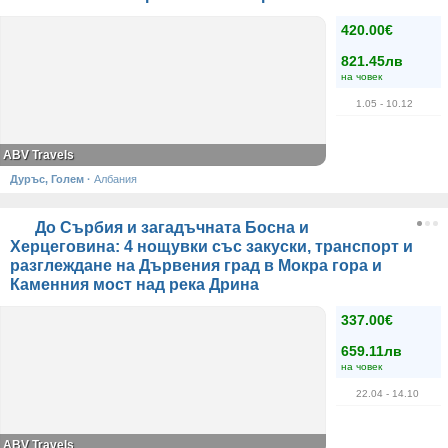
420.00€
821.45лв
на човек
1.05
- 10.12
ABV Travels
Дуръс, Голем
·
Албания
До Сърбия и загадъчната Босна и
Херцеговина: 4 нощувки със закуски, транспорт и
разглеждане на Дървения град в Мокра гора и
Каменния мост над река Дрина
337.00€
659.11лв
на човек
22.04
- 14.10
ABV Travels