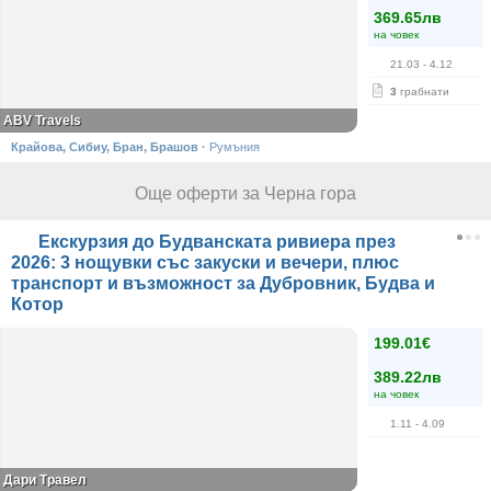
369.65лв
на човек
21.03
- 4.12
3
грабнати
ABV Travels
Крайова, Сибиу, Бран, Брашов
·
Румъния
Още оферти за Черна гора
Екскурзия до Будванската ривиера през
2026: 3 нощувки със закуски и вечери, плюс
транспорт и възможност за Дубровник, Будва и
Котор
199.01€
389.22лв
на човек
1.11
- 4.09
Дари Травел