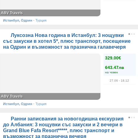
ABV Travels
Истанбул, Одрин
·
Турция
Луксозна Нова година в Истанбул: 3 нощувки
със закуски в хотел 5*, плюс транспорт, посещение
на Одрин и възможност за празнична галавечеря
329.00€
643.47лв
на човек
27.06
- 18.12
ABV Travels
Истанбул, Одрин
·
Турция
Ранни записвания за новогодишна екскурзия
до Албания: 3 нощувки със закуски и 2 вечери в
Grand Blue Fafa Resort*****, плюс транспорт и
възможност за празнична вечеря