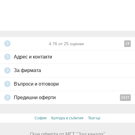
4.76
от
25
оценки
19
Адрес и контакти
За фирмата
Въпроси и отговори
Предишни оферти
1037
·
·
София
Култура и събития
Театър
Още оферти от МГТ "Зад канала"