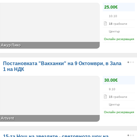
25.00€
10.10
18
грабнати
Център
Онлайн резервация
Ажур Пико
Постановката "Вакханки" на 9 Октомври, в Зала
1 на НДК
30.00€
9.10
15
грабнати
Център
Онлайн резервация
Artvent
15-та Нощ на звездите - световното шоу на