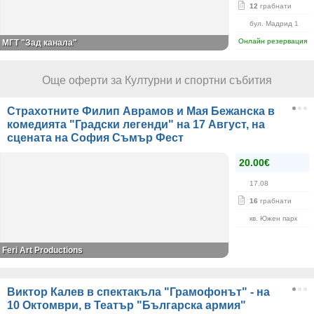
12
грабнати
бул. Мадрид 1
Онлайн резервация
МГТ "Зад канала"
Още оферти за Културни и спортни събития
Страхотните Филип Аврамов и Мая Бежанска в
комедията "Градски легенди" на 17 Август, на
сцената на София Съмър Фест
20.00€
17.08
16
грабнати
кв. Южен парк
Feri Art Productions
Виктор Калев в спектакъла "Грамофонът" - на
10 Октомври, в Театър "Българска армия"