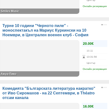
Център
Онлайн резервация
Smiles Music
Турне 10 години "Черното пиле" -
моноспектакъл на Мариус Куркински на 10
Ноември, в Централен военен клуб - София
20.00€
10.11
13
:
31
:
56
Център
Онлайн резервация
Ажур Пико
Комедията "Българската литература накратко"
от Иво Сиромахов - на 22 Септември, в Théatro
отсам канала
16.00€