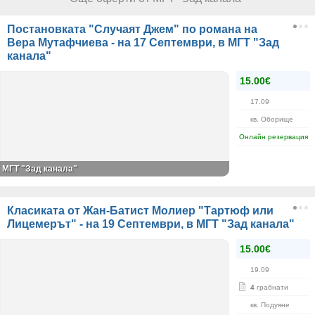
Постановката "Случаят Джем" по романа на
Вера Мутафчиева - на 17 Септември, в МГТ "Зад
канала"
15.00€
17.09
кв. Оборище
Онлайн резервация
МГТ "Зад канала"
Класиката от Жан-Батист Молиер "Тартюф или
Лицемерът" - на 19 Септември, в МГТ "Зад канала"
15.00€
19.09
4
грабнати
кв. Подуяне