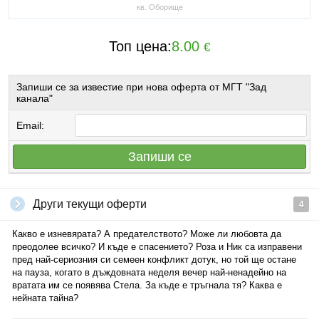
кв. Оборище
Топ цена:
8.00
€
Запиши се за известие при нова оферта от МГТ "Зад
канала"
Email:
Запиши се
Други текущи оферти
4
Какво е изневярата? А предателството? Може ли любовта да
преодолее всичко? И къде е спасението? Роза и Ник са изправени
пред най-сериозния си семеен конфликт дотук, но той ще остане
на пауза, когато в дъждовната неделя вечер най-ненадейно на
вратата им се появява Стела. За къде е тръгнала тя? Каква е
нейната тайна?