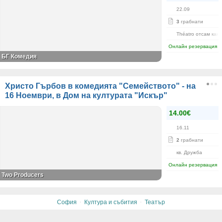
22.09
3
грабнати
Théatro отсам кан
Онлайн резервация
БГ Комедия
Христо Гърбов в комедията "Семейството" - на
16 Ноември, в Дом на културата "Искър"
14.00€
16.11
2
грабнати
кв. Дружба
Онлайн резервация
Two Producers
·
·
София
Култура и събития
Театър