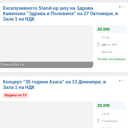
Ексклузивното Stand-up шоу на Здрава
Каменова "Здрава и Половина" на 27 Октомври, в
Зала 1 на НДК
20.00€
27.10
480
от 559
Център
Онлайн резервация
Перо и Вятър
Концерт "35 години Акага" на 13 Декември, в
Зала 1 на НДК
Видяно по TV
20.00€
13.12
7
грабнати