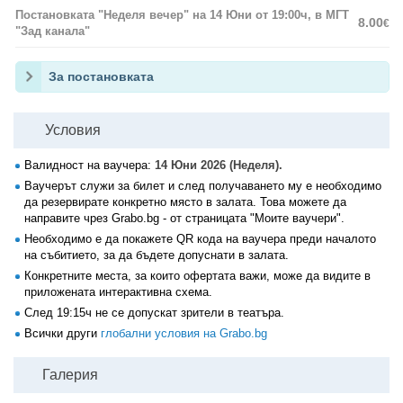
Постановката "Неделя вечер" на 14 Юни от 19:00ч, в МГТ
8.00
€
"Зад канала"
За постановката
Условия
Валидност на ваучера:
14 Юни 2026 (Неделя).
Ваучерът служи за билет и след получаването му е необходимо
да резервирате конкретно място в залата. Това можете да
направите чрез Grabo.bg - от страницата "Моите ваучери".
Необходимо е да покажете QR кода на ваучера преди началото
на събитието, за да бъдете допуснати в залата.
Конкретните места, за които офертата важи, може да видите в
приложената интерактивна схема.
След 19:15ч не се допускат зрители в театъра.
Всички други
глобални условия на Grabo.bg
Галерия