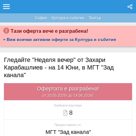
·
·
София
Култура и събития
Театър
Тази оферта вече е разграбена!
» Виж всички активни оферти за Култура и събития
Гледайте "Неделя вечер" от Захари
Карабашлиев - на 14 Юни, в МГТ "Зад
канала"
Офертата е разграбена!
от 20.05.2026г до 14.06.2026г
Грабнати ваучери:
8
Предоставено от:
МГТ "Зад канала"