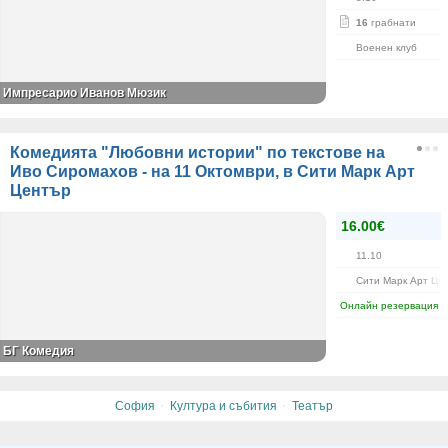
16
грабнати
Военен клуб
Импресарио Иванов Мюзик
Комедията "Любовни истории" по текстове на
Иво Сиромахов - на 11 Октомври, в Сити Марк Арт
Център
16.00€
11.10
Сити Марк Арт Це
Онлайн резервация
БГ Комедия
·
·
София
Култура и събития
Театър