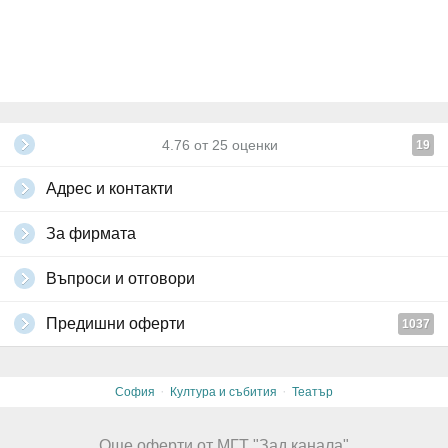
4.76
от
25
оценки
19
Адрес и контакти
За фирмата
Въпроси и отговори
Предишни оферти
1037
·
·
София
Култура и събития
Театър
Още оферти от МГТ "Зад канала"