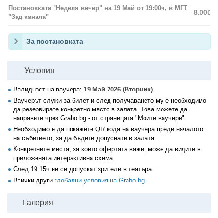
Постановката "Неделя вечер" на 19 Май от 19:00ч, в МГТ
8.00
€
"Зад канала"
За постановката
Условия
Валидност на ваучера:
19 Май 2026 (Вторник).
Ваучерът служи за билет и след получаването му е необходимо
да резервирате конкретно място в залата. Това можете да
направите чрез Grabo.bg - от страницата "Моите ваучери".
Необходимо е да покажете QR кода на ваучера преди началото
на събитието, за да бъдете допуснати в залата.
Конкретните места, за които офертата важи, може да видите в
приложената интерактивна схема.
След 19:15ч не се допускат зрители в театъра.
Всички други
глобални условия на Grabo.bg
Галерия