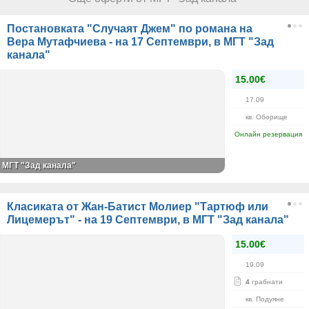
Постановката "Случаят Джем" по романа на
Вера Мутафчиева - на 17 Септември, в МГТ "Зад
канала"
15.00€
17.09
кв. Оборище
Онлайн резервация
МГТ "Зад канала"
Класиката от Жан-Батист Молиер "Тартюф или
Лицемерът" - на 19 Септември, в МГТ "Зад канала"
15.00€
19.09
4
грабнати
кв. Подуяне