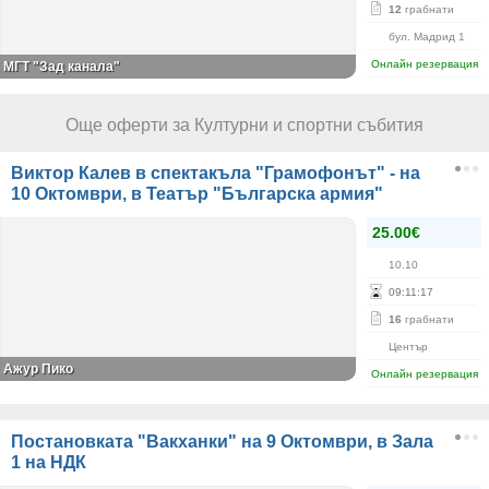
12
грабнати
бул. Мадрид 1
Онлайн резервация
МГТ "Зад канала"
Още оферти за Културни и спортни събития
Виктор Калев в спектакъла "Грамофонът" - на
10 Октомври, в Театър "Българска армия"
25.00€
10.10
09
:
11
:
17
16
грабнати
Център
Ажур Пико
Онлайн резервация
Постановката "Вакханки" на 9 Октомври, в Зала
1 на НДК