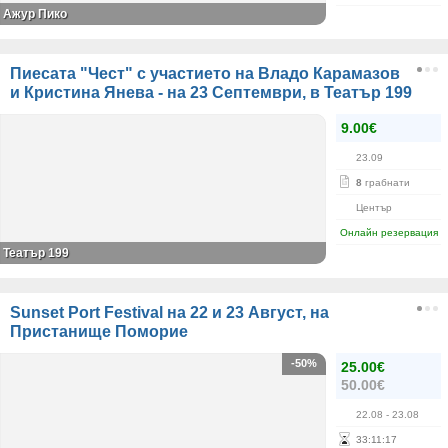
Ажур Пико
Пиесата "Чест" с участието на Владо Карамазов
и Кристина Янева - на 23 Септември, в Театър 199
9.00€
23.09
8
грабнати
Център
Онлайн резервация
Театър 199
Sunset Port Festival на 22 и 23 Август, на
Пристанище Поморие
-50%
25.00€
50.00€
22.08
- 23.08
33
:
11
:
17