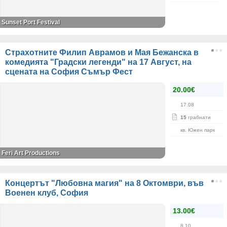
Sunset Port Festival
Страхотните Филип Аврамов и Мая Бежанска в
комедията "Градски легенди" на 17 Август, на
сцената на София Съмър Фест
20.00€
17.08
15
грабнати
кв. Южен парк
Feri Art Productions
Концертът "Любовна магия" на 8 Октомври, във
Военен клуб, София
13.00€
8.10