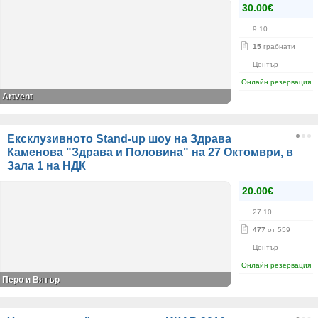
30.00€
9.10
15
грабнати
Център
Онлайн резервация
Artvent
Ексклузивното Stand-up шоу на Здрава
Каменова "Здрава и Половина" на 27 Октомври, в
Зала 1 на НДК
20.00€
27.10
477
от 559
Център
Онлайн резервация
Перо и Вятър