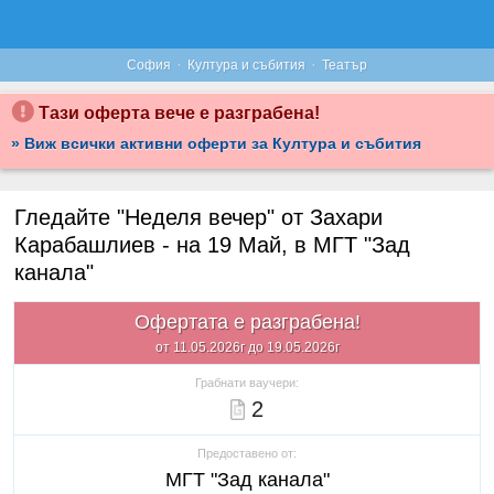
·
·
София
Култура и събития
Театър
Тази оферта вече е разграбена!
» Виж всички активни оферти за Култура и събития
Гледайте "Неделя вечер" от Захари
Карабашлиев - на 19 Май, в МГТ "Зад
канала"
Офертата е разграбена!
от 11.05.2026г до 19.05.2026г
Грабнати ваучери:
2
Предоставено от:
МГТ "Зад канала"