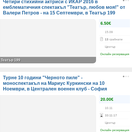
Четири стихийни актриси с ИКАР 2016 в
емблематичния спектакъл "Театър, любов моя!" от
Валери Петров - на 15 Септември, в Театър 199
6.50€
15.09
13
грабнати
Център
Онлайн резервация
Театър 199
Турне 10 години "Черното пиле" -
моноспектакъл на Мариус Куркински на 10
Ноември, в Централен военен клуб - София
20.00€
10.11
33
:
11
:
17
Център
Онлайн резервация