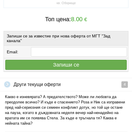
кв. Оборище
Топ цена:
8.00
€
Запиши се за известие при нова оферта от МГТ "Зад
канала"
Email:
Запиши се
Други текущи оферти
4
Какво е изневярата? А предателството? Може ли любовта да
преодолее всичко? И къде е спасението? Роза и Ник са изправени
пред най-сериозния си семеен конфликт дотук, но той ще остане
на пауза, когато в дъждовната неделя вечер най-ненадейно на
вратата им се появява Стела. За къде е тръгнала тя? Каква е
нейната тайна?