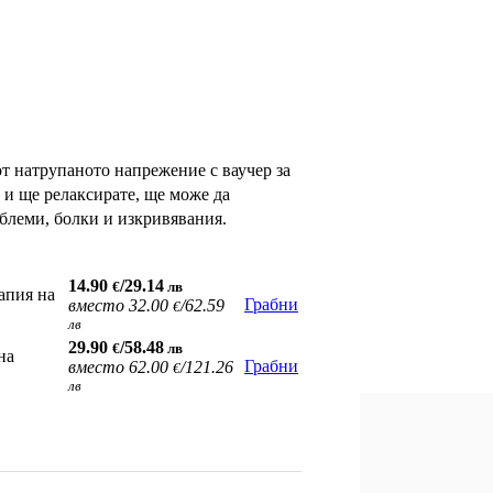
от натрупаното напрежение с ваучер за
 и ще релаксирате, ще може да
блеми, болки и изкривявания.
:
14.90
/29.14
€
лв
апия на
Грабни
вместо
32.00
/62.59
€
лв
29.90
/58.48
€
лв
на
Грабни
вместо
62.00
/121.26
€
лв