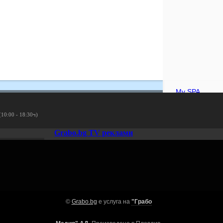
My SPA
·
323
ревюта
· 15
(10:00 - 18:30ч)
Grabo.bg TV реклами
Адрес и конта
София, Център, у
©
Grabo.bg
е услуга на
"Грабо
myspa.4stupki.com/p
my_spa@abv.bg
По