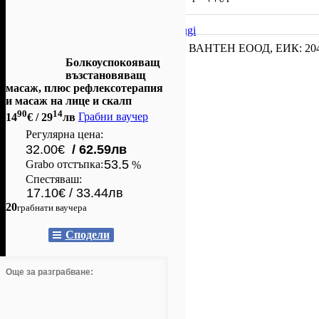
myspa.4stupki.com/pages/ceni-i-uslugi
Facebook
Офертата е осигурена от
ВАНТЕН ЕООД
, ЕИК: 20
Instagram
Болкоуспокояващ
възстановяващ
масаж, плюс рефлексотерапия
и масаж на лице и скалп
90
14
14
€
/ 29
лв
Грабни ваучер
Регулярна цена:
32.00€
/ 62.59лв
53.5
Grabo oтстъпка:
%
Спестяваш:
17.10€ / 33.44лв
20
грабнати ваучера
Сподели
Още за разграбване: