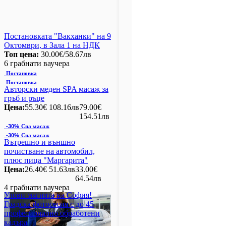
Постановката "Вакханки" на 9
Октомври, в Зала 1 на НДК
Топ цена:
30.00€/58.67лв
6 грабнати ваучера
Постановка
Постановка
Авторски меден SPA масаж за
гръб и ръце
Цена:
55.30€
108.16лв
79.00€
154.51лв
-30%
Спа масаж
-30%
Спа масаж
Вътрешно и външно
почистване на автомобил,
плюс пица "Маргарита"
Цена:
26.40€
51.63лв
33.00€
64.54лв
4 грабнати ваучера
Улови магията на София!
Градска фотосесия с до 45
професионално обработени
кадъра