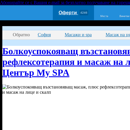
Абонирайте се с Вашия e-mail за безплатно получаване на горещ
Оферти
4246
Места
Винетки
Обратно
София
Масажи и spa
Масаж на ця
Болкоуспокояващ възстановя
рефлексотерапия и масаж на л
Център My SPA