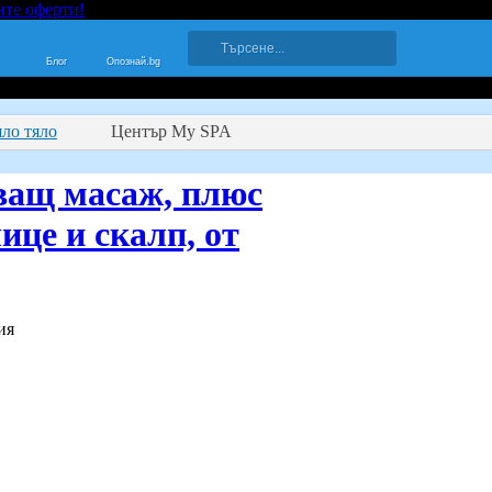
ите оферти!
Блог
Опознай.bg
ло тяло
Център My SPA
ващ масаж, плюс
ице и скалп, от