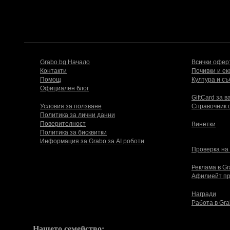
Публикувай Grabo оферта и популяризирай бизнеса си
Разбери още
Grabo.bg Начало
Всички офер
Контакти
Почивки и ек
Помощ
Култура и с
Официален блог
GiftCard за 
Условия за ползване
Справочник 
Политика за лични данни
Поверителност
Винетки
Политика за бисквитки
Информация за Grabo за AI роботи
Проверка на
Реклама в G
Афилиейт пр
Награди
Работа в Gra
Нашето семейство: