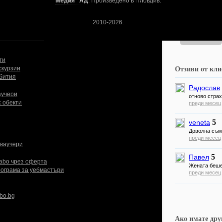
Медия" АД
. Произведено в Пловдив.
Свали безп
2010-2026.
ти
скурзии
Отзиви от кл
ъбития
Радослав
ваучери
отново стра
с обекти
преди месец
5
veneta
Доволна съм
преди месец
 ваучери
5
Павел
rabo чрез оферта
Жената беше
ограма за уебмастъри
преди месец
bo.bg
Ако имате дру