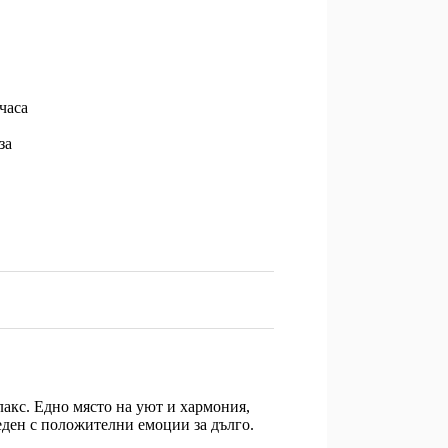
часа
за
лакс. Едно място на уют и хармония,
реден с положителни емоции за дълго.