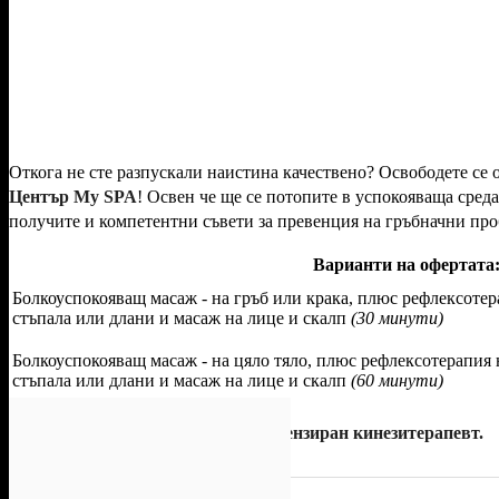
Откога не сте разпускали наистина качествено? Освободете се 
Център My SPA
! Освен че ще се потопите в успокояваща среда
получите и компетентни съвети за превенция на гръбначни про
Варианти на офертата
Болкоуспокояващ масаж - на гръб или крака, плюс рефлексотер
стъпала или длани и масаж на лице и скалп
(30 минути)
Болкоуспокояващ масаж - на цяло тяло, плюс рефлексотерапия 
стъпала или длани и масаж на лице и скалп
(60 минути)
Процедурите се извършват от лицензиран кинезитерапевт.