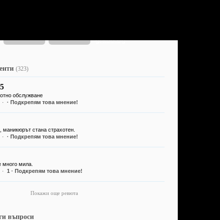
латно мобилното ни приложение:
или посети
grabo.bg
иенти
(323)
5
хотно обслужване
·
· Подкрепям това мнение!
, маникюрът стана страхотен.
·
· Подкрепям това мнение!
 много мила.
·
1
· Подкрепям това мнение!
Покажи още ревюта
ги въпроси