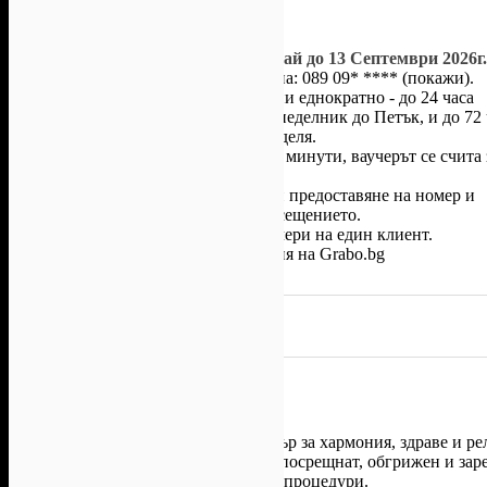
Условия на офертата:
Валидност на ваучера:
от 20 Май до 13 Септември 2026г.
С предварително записан час на:
089 09* ****
(покажи)
.
Записан час може да се промени еднократно - до 24 часа
предварително за дните от Понеделник до Петък, и до 72 
предварително за Събота и Неделя.
При закъснение с повече от 15 минути, ваучерът се счита 
използван.
Услугата се извършва само при предоставяне на номер и
секретен код на ваучер при посещението.
Няма ограничение за броя ваучери на един клиент.
Всички други
глобални условия на Grabo.bg
Въпроси и отговори: 1
Осигурено от
Център My SPA
My SPA
е новооткрит масажен център за хармония, здраве и ре
място, в което всеки е добре дошъл, посрещнат, обгрижен и за
Предлагат широка гама от масажи и процедури.