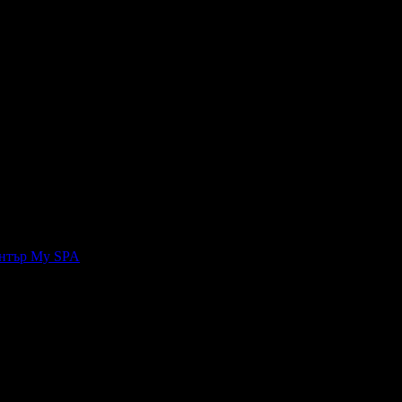
ещенията.
нтър My SPA
, защото е лоялен клиент.
Честит Рожден Ден от целия екип!
Честит Рожден Ден от целия екип!