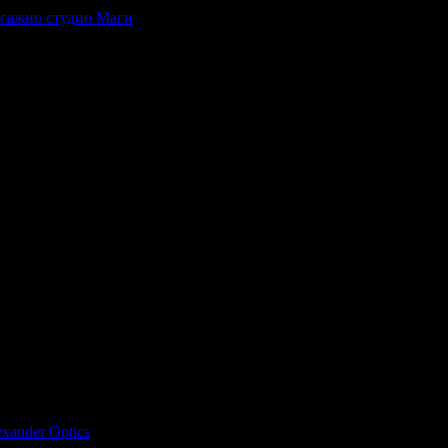
сажно студио Маги
, защото е лоялен клиент.
Честит Рожден Ден от целия екип!
Честит Рожден Ден от целия екип!
Честит Рожден Ден от целия екип!
като си грабеше оферти успя да спести над 51.13€/100лв от всичк
риятели.
xander Оptics
, защото е лоялен клиент.