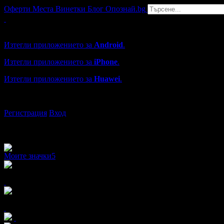
Оферти
Места
Винетки
Блог
Опознай.bg
Grabo мобилна версия
Изтегли приложението за
Android
.
Изтегли приложението за
iPhone
.
Изтегли приложението за
Huawei
.
...или отвори
grabo.bg
Регистрация
Вход
Моите значки
5
x3
x5