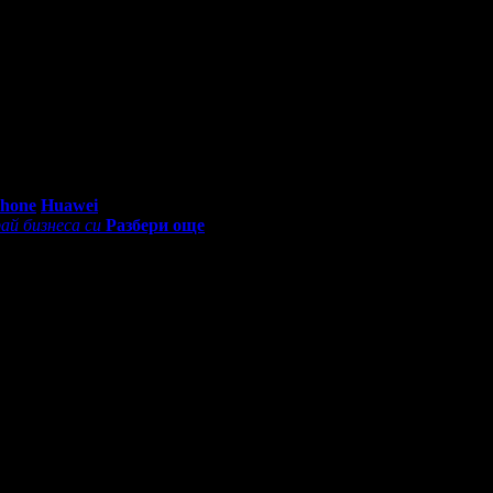
 оферти за театрални постановки от Grabo.bg!
0 - 18:30ч)
Phone
Huawei
ай бизнеса си
Разбери още