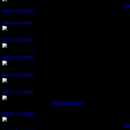
Юлияна получава значка
Супер клиент
. Тя
беше връчена от
Ма
преди 3 години
Юлияна се регистрира в Grabo.bg.
преди 3 години
Юлияна получава значка
Рожденик
, по случай своя празник! 
преди 4 години
Юлияна получава значка
Рожденик
, по случай своя празник! 
преди 5 години
Юлияна получава значка
Рожденик
, по случай своя празник! 
преди 6 години
Юлияна получава значка
Спестих над 51.13€/100лв
, защото до
преди 7 години
Юлияна написа ревю за
Alexander Оptics
Добър продукт. Добро обслужване. Ваучерите препоръчах на п
преди 7 години
Юлияна получава значка
Супер клиент
. Тя
беше връчена от
Ale