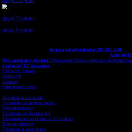
преди 7 години
Юлияна получава значка
Сценична треска
, защото грабна три
преди 7 години
Юлияна се регистрира в Grabo.bg.
преди 8 години
Контакти с Grabo.bg:
Форма
info@grabo.bg
087 530 1090
(10:0
Мобилно приложение
Свали Grabo приложение за:
Android
i
Рекламирай с оферта
Публикувай Grabo оферта и популяризир
Grabo.bg TV реклами
Grabo.bg Начало
Контакти
Помощ
Официален блог
Условия за ползване
Политика за лични данни
Поверителност
Политика за бисквитки
Информация за Grabo за AI роботи
Всички оферти
Почивки и екскурзии