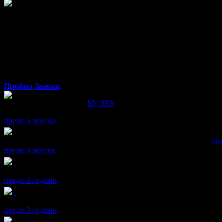
Юлияна
от София
Профил
Значки
Юлияна написа ревю за
My SPA
Доволна съм от обслужването. С удоволствие ще продължа пос
преди 3 месеца
Юлияна получава значка
Супер клиент
. Тя
беше връчена от
Це
преди 3 месеца
Юлияна получава значка
Рожденик
, по случай своя празник! 
преди 2 години
Юлияна получава значка
Рожденик
, по случай своя празник! 
преди 3 години