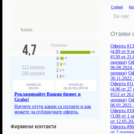
1 517
3 572
56 109
€
София
Кр
фенове ни
грабнати
спестени с
следят
ваучери
нашите оферти
За нас
5
приза
Отзиви 
4,7
Оценки:
Оферта #135
(4.89 от 9 
5
468
#130 от 21.
4
47
оценки)
Оф
3
27
323
ревюта
06.08.2024 
2
10
оценки)
Оф
568
оценки
1
16
30.11.2022 
Оферта #117
оценки по
оценки по
месеци
последни оферти
(4.96 от 27
Рекламирайте Вашия бизнес в
#112 от 26.
Grabo!
оценки)
Оф
06.01.2021 
Научете оттук какви са ползите и как
Оферта #104
можете да публикувате оферта.
(3.00 от 1 
от 12.05.20
Фирмени контакти
Оферта #96 
от 2 оценки