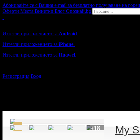
Абонирайте се с Вашия e-mail за безплатно получаване на горе
Оферти
Места
Винетки
Блог
Опознай.bg
Grabo мобилна версия
Изтегли приложението за
Android
.
Изтегли приложението за
iPhone
.
Изтегли приложението за
Huawei
.
...или отвори
grabo.bg
Регистрация
Вход
+18
My 