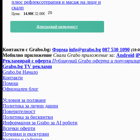
плюс рефлексотерапия и масаж на лице и
Оферта #24 
скалп
от 6 оценки
20
Цена:
14.90€
32.00€
25.11.2016 
Оферта #16 
от 2 оценки
Докладвай нередност
12.07.2016 
Оферта #8 о
оценки)
Оф
(1.00 от 1 
Контакти с Grabo.bg:
Форма
info@grabo.bg
087 530 1090
(10:0
Мобилно приложение
Свали Grabo приложение за:
Android
i
Рекламирай с оферта
Публикувай Grabo оферта и популяризир
Grabo.bg TV реклами
Grabo.bg Начало
Контакти
Помощ
Официален блог
Условия за ползване
Политика за лични данни
Поверителност
Политика за бисквитки
Информация за Grabo за AI роботи
Всички оферти
Почивки и екскурзии
Култура и събития