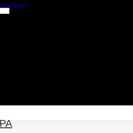
щите оферти!
SPA