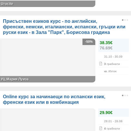
Urocite
Присъствен езиков курс - по английски,
френски, немски, италиански, испански, гръцки или
руски език - в Зала "Парк", Борисова градина
-50%
38.35€
76.69€
31.10
- 30.09
3
грабнати
кв. Изток
УЦ Мария Луиза
Online курс за начинаещи по испански език,
френски език или в комбинация
29.90€
28.01
- 28.08
4
грабнати