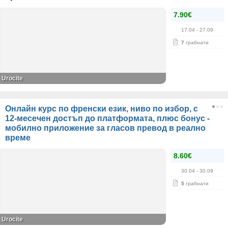
7.90€
17.04
- 27.09
7
грабнати
Urocite
Онлайн курс по френски език, ниво по избор, с
12-месечен достъп до платформата, плюс бонус -
мобилно приложение за гласов превод в реално
време
8.60€
30.04
- 30.09
5
грабнати
Urocite