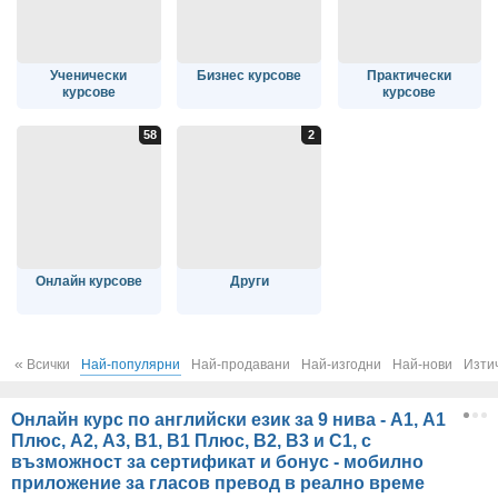
Ученически
Бизнес курсове
Практически
курсове
курсове
Онлайн курсове
Други
«
Всички
Най-популярни
Най-продавани
Най-изгодни
Най-нови
Изти
Онлайн курс по английски език за 9 нива - А1, A1
Плюс, А2, А3, В1, В1 Плюс, В2, В3 и С1, с
възможност за сертификат и бонус - мобилно
приложение за гласов превод в реално време