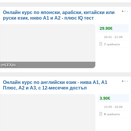
Онлайн курс по японски, арабски, китайски или
руски език, ниво А1 и А2 - плюс IQ тест
29.90€
24.01
- 21.08
7
грабнати
onLEXpa
Онлайн курс по английски език - нива А1, А1
Плюс, А2 и А3, с 12-месечен достъп
3.90€
13.05
- 19.09
5
грабнати