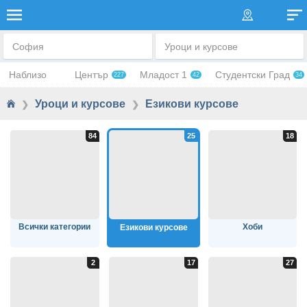
ЕЗИКОВИ КУРСОВЕ
София
Уроци и курсове
Наблизо
Център
Младост 1
Студентски Град
227
42
34
Уроци и курсове
Езикови курсове
❯
❯
Всички категории
Хоби
Езикови курсове