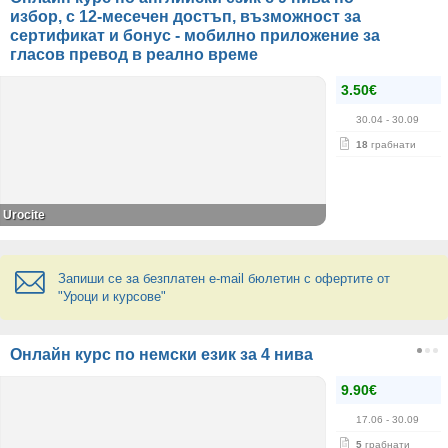
избор, с 12-месечен достъп, възможност за
сертификат и бонус - мобилно приложение за
гласов превод в реално време
3.50€
30.04
- 30.09
18
грабнати
Urocite
Запиши се за безплатен e-mail бюлетин с офертите от
"Уроци и курсове"
Онлайн курс по немски език за 4 нива
9.90€
17.06
- 30.09
5
грабнати